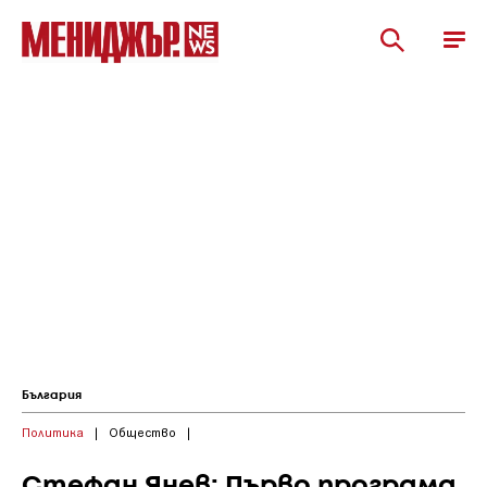
България
Политика
|
Общество
|
Стефан Янев: Първо програма