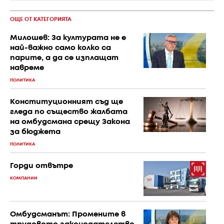
ОЩЕ ОТ КАТЕГОРИЯТА
Милошев: За културата не е
най-важно само колко са
парите, а да се изплащат
навреме
ПОЛИТИКА
Конституционният съд ще
гледа по същество жалбата
на омбудсмана срещу Закона
за бюджета
ПОЛИТИКА
Горди отвътре
КОМПАНИИ
Омбудсманът: Промените в