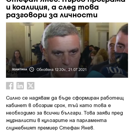
и коалиция, а след това
разговори за личности
Обновена 12:30ч., 21.07.2021
ПОЛИТИКА
Кадър от bTV
Силно се надявам да бъде сформиран работещ
кабинет в обозрим срок, тъй като това е
необходимо за всички българи. Това заяви пред
журналисти в кулоарите на парламента
служебният премиер Стефан Янев.