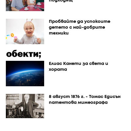
подходящ
Пробвайте да успокоите
детето с най-добрите
техники
Елиас Канети за света и
хората
8 август 1876 г. - Томас Едисън
патентова мимеографа