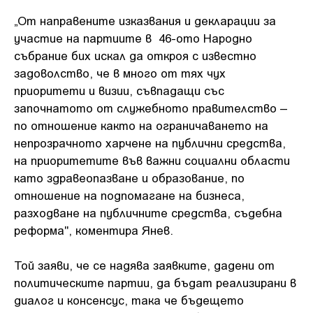
„От направените изказвания и декларации за
участие на партиите в 46-ото Народно
събрание бих искал да откроя с известно
задоволство, че в много от тях чух
приоритети и визии, съвпадащи със
започнатото от служебното правителство –
по отношение както на ограничаването на
непрозрачното харчене на публични средства,
на приоритетите във важни социални области
като здравеопазване и образование, по
отношение на подпомагане на бизнеса,
разходване на публичните средства, съдебна
реформа", коментира Янев.
Той заяви, че се надява заявките, дадени от
политическите партии, да бъдат реализирани в
диалог и консенсус, така че бъдещето