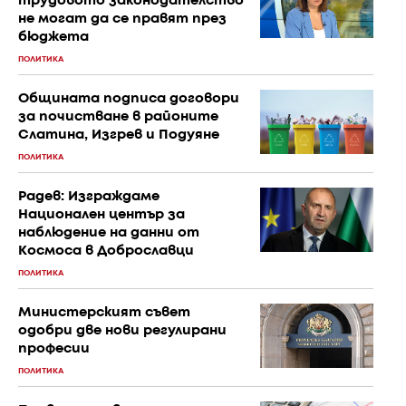
трудовото законодателство
не могат да се правят през
бюджета
ПОЛИТИКА
Общината подписа договори
за почистване в районите
Слатина, Изгрев и Подуяне
ПОЛИТИКА
Радев: Изграждаме
Национален център за
наблюдение на данни от
Космоса в Доброславци
ПОЛИТИКА
Министерският съвет
одобри две нови регулирани
професии
ПОЛИТИКА