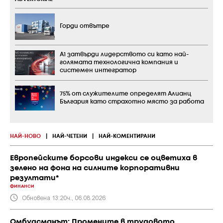
Горди отвътре
А1 затвърди лидерството си като най-
голямата технологична компания и
системен интегратор
75% от служителите определят Алианц
България като страхотно място за работа
НАЙ-НОВО
|
НАЙ-ЧЕТЕНИ
|
НАЙ-КОМЕНТИРАНИ
Европейските борсови индекси се оцветиха в
зелено на фона на силните корпоративни
резултати*
ФИНАНСИ
Обновена 13:20ч., 06.08.2026
Омбудсманът: Промените в трудовото