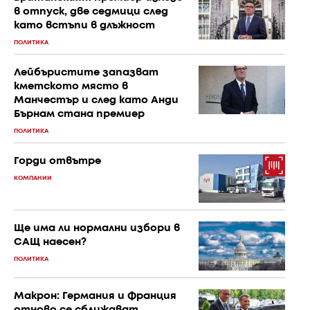
в отпуск, две седмици след
като встъпи в длъжност
ПОЛИТИКА
Лейбъристите запазват
кметското място в
Манчестър и след като Анди
Бърнам стана премиер
ПОЛИТИКА
Горди отвътре
КОМПАНИИ
Ще има ли нормални избори в
САЩ наесен?
ПОЛИТИКА
Макрон: Германия и Франция
отново се сближават