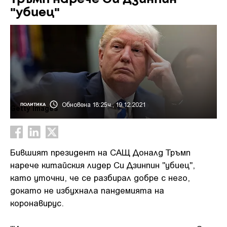
"убиец"
Обновена 18:25ч., 19.12.2021
ПОЛИТИКА
Getty Images
Бившият президент на САЩ Доналд Тръмп
нарече китайския лидер Си Дзинпин "убиец",
като уточни, че се разбирал добре с него,
докато не избухнала пандемията на
коронавирус.