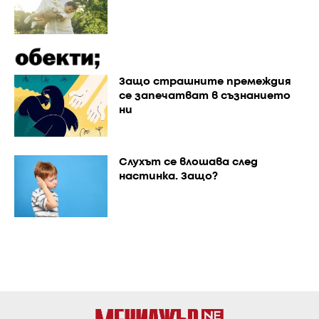
Защо страшните премеждия
се запечатват в съзнанието
ни
Слухът се влошава след
настинка. Защо?