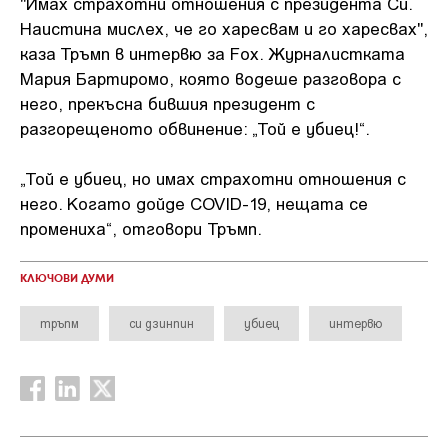
"Имах страхотни отношения с президента Си.
Наистина мислех, че го харесвам и го харесвах",
каза Тръмп в интервю за Fox. Журналистката
Мария Бартиромо, която водеше разговора с
него, прекъсна бившия президент с
разгорещеното обвинение: „Той е убиец!“.
„Той е убиец, но имах страхотни отношения с
него. Когато дойде COVID-19, нещата се
промениха“, отговори Тръмп.
КЛЮЧОВИ ДУМИ
тръпм
си дзинпин
убиец
интервю