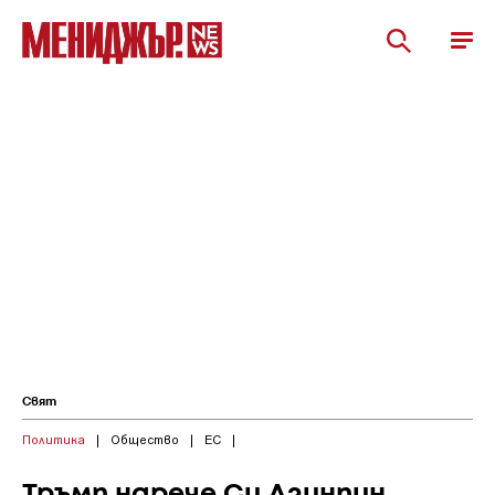
Свят
Политика
|
Общество
|
ЕС
|
Тръмп нарече Си Дзинпин