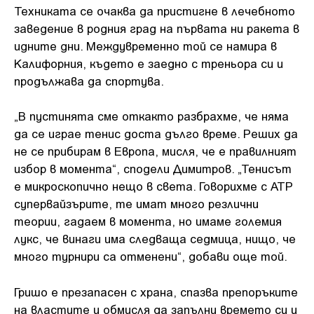
Техниката се очаква да пристигне в лечебното
заведение в родния град на първата ни ракета в
идните дни. Междувременно той се намира в
Калифорния, където е заедно с треньора си и
продължава да спортува.
„В пустинята сме откакто разбрахме, че няма
да се играе тенис доста дълго време. Реших да
не се прибирам в Европа, мисля, че е правилният
избор в момента“, сподели Димитров. „Тенисът
е микроскопично нещо в света. Говорихме с АТР
супервайзърите, те имат много резлични
теории, гадаем в момента, но имаме големия
лукс, че винаги има следваща седмица, нищо, че
много турнири са отменени“, добави още той.
Гришо е презапасен с храна, спазва препоръките
на властите и обмисля да запълни времето си и