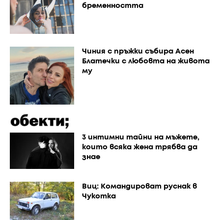
бременността
Чиния с пръжки събира Асен
Блатечки с любовта на живота
му
3 интимни тайни на мъжете,
които всяка жена трябва да
знае
Виц: Командироват руснак в
Чукотка