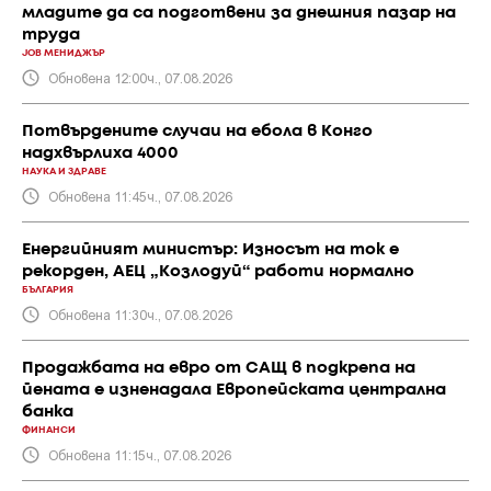
младите да са подготвени за днешния пазар на
труда
JOB МЕНИДЖЪР
Обновена 12:00ч., 07.08.2026
Потвърдените случаи на ебола в Конго
надхвърлиха 4000
НАУКА И ЗДРАВЕ
Обновена 11:45ч., 07.08.2026
Енергийният министър: Износът на ток е
рекорден, АЕЦ „Козлодуй“ работи нормално
БЪЛГАРИЯ
Обновена 11:30ч., 07.08.2026
Продажбата на евро от САЩ в подкрепа на
йената е изненадала Европейската централна
банка
ФИНАНСИ
Обновена 11:15ч., 07.08.2026