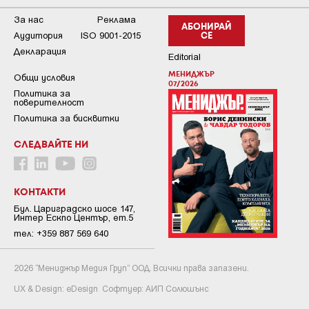
За нас
Реклама
АБОНИРАЙ
Аудитория
ISO 9001-2015
СЕ
Декларация
Editorial
МЕНИДЖЪР
Общи условия
07/2026
Пoлитикa зa
пoвepитeлнocт
Политика за бисквитки
СЛЕДВАЙТЕ НИ
КОНТАКТИ
Бул. Цариградско шосе 147,
Интер Ескпо Център, ет.5
тел: +359 887 569 640
2026 “Мениджър Медия Груп” ООД. Всички права запазени.
UX & Design:
eDesign
Софтуер:
АИП Солюшънс