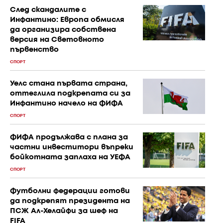
След скандалите с
Инфантино: Европа обмисля
да организира собствена
версия на Световното
първенство
СПОРТ
Уелс стана първата страна,
оттеглила подкрепата си за
Инфантино начело на ФИФА
СПОРТ
ФИФА продължава с плана за
частни инвеститори въпреки
бойкотната заплаха на УЕФА
СПОРТ
Футболни федерации готови
да подкрепят президента на
ПСЖ Ал-Хелайфи за шеф на
FIFA