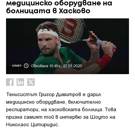
медицинско оборудване на
болницата в Хасково
Обновена 10:45ч., 27.03.2020
СПОРТ
Getty Images
Тенисистът Григор Димитров е дарил
медицинско оборудване, включително
респиратори, на хасковската болница. Това
призна самият той в интервю за Шоуто на
Николаос Цитиридис.