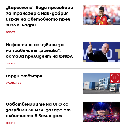
„Барселона“ води преговори
за трансфер с най-добрия
играч на Световното през
2026 г. Родри
СПОРТ
Инфантино се извини за
направените „грешки“,
остава президент на ФИФА
СПОРТ
Горди отвътре
КОМПАНИИ
Собствениците на UFC са
загубили 30 млн. долара от
събитието в Белия дом
СПОРТ