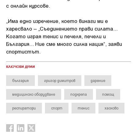
с онлайн курсове.
„Има едно изречение, което винаги ми е
харесвало – „Съединението прави силата...
Когато играя тенис и печеля, печели и
България... Ние сме много силна нация“, заяви
спортистът.
КЛЮЧОВИ ДУМИ
българия
григор димитров
дарение
медицинско оборудване
подкрепа
помощ
респиратори
спорт
тенис
хасково