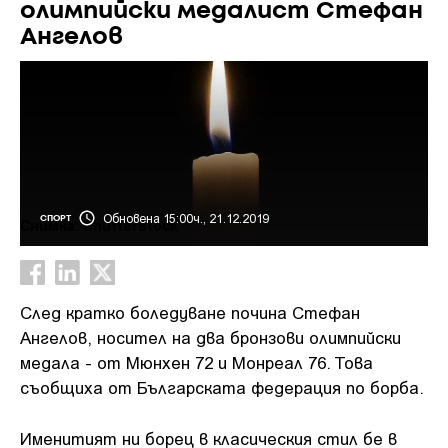
олимпийски медалист Стефан
Ангелов
Обновена 15:00ч., 21.12.2019
СПОРТ
Снимка: Shutterstock
След кратко боледуване почина Стефан
Ангелов, носител на два бронзови олимпийски
медала - от Мюнхен 72 и Монреал 76. Това
съобщиха от Българската федерация по борба.
Именитият ни борец в класическия стил бе в