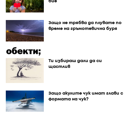
бие
Защо не трябва да плувате по
време на гръмотевична буря
Ти избираш дали да си
щастлив
Защо акулите чук имат глави с
формата на чук?