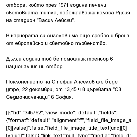
отбора, който през 1971 година печели
световната титла, побеждавайки колоса Русия
на стадион "Васил Левски".
В кариерата си Ангелов има още сребро и бронз
от европейско и световно първенство.
Дълги години той бе помощник треньор в
националния ни отбор
Поклонението на Стефан Ангелов ще бъде
утре, 22 декември, от 13,45 ч в църквата "Св.
Седмочисленици" в София.
[[{"fid":"345762","view_mode":"default","fields":
{"format":"default","alignment":"","field_file_image_alt
[0][value]":false,"field_file_image_title_text[und][0]
[value]":false},"link_text":null,"type":"media","field_delt