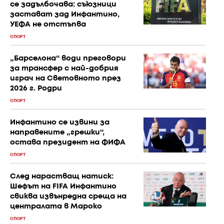
се задълбочава: съюзници
застават зад Инфантино,
УЕФА не отстъпва
СПОРТ
„Барселона“ води преговори
за трансфер с най-добрия
играч на Световното през
2026 г. Родри
СПОРТ
Инфантино се извини за
направените „грешки“,
остава президент на ФИФА
СПОРТ
След нарастващ натиск:
Шефът на FIFA Инфантино
свиква извънредна среща на
централата в Мароко
СПОРТ