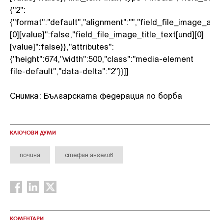
{"2":
{"format":"default","alignment":"","field_file_image_alt
[0][value]":false,"field_file_image_title_text[und][0]
[value]":false}},"attributes":
{"height":674,"width":500,"class":"media-element
file-default","data-delta":"2"}}]]
Снимка: Българската федерация по борба
КЛЮЧОВИ ДУМИ
почина
стефан ангелов
КОМЕНТАРИ