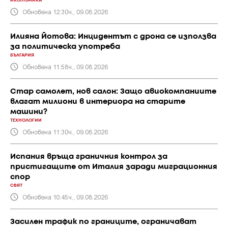
ИКОНОМИКА
Обновена 12:30ч., 09.08.2026
Илияна Йотова: Инцидентът с дрона се използва
за политическа употреба
БЪЛГАРИЯ
Обновена 11:58ч., 09.08.2026
Стар самолет, нов салон: Защо авиокомпаниите
влагат милиони в интериора на старите
машини?
ТЕХНОЛОГИИ
Обновена 11:30ч., 09.08.2026
Испания връща граничния контрол за
пристигащите от Италия заради миграционния
спор
СВЯТ
Обновена 10:45ч., 09.08.2026
Засилен трафик по границите, ограничават