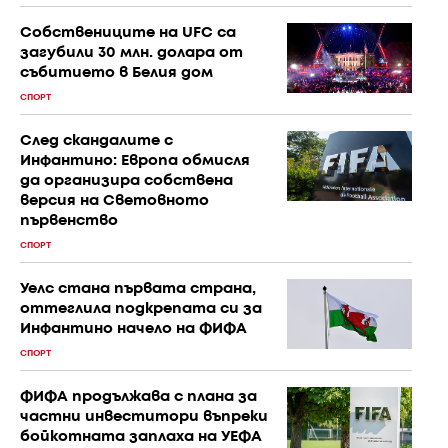
Собствениците на UFC са
загубили 30 млн. долара от
събитието в Белия дом
СПОРТ
След скандалите с
Инфантино: Европа обмисля
да организира собствена
версия на Световното
първенство
СПОРТ
Уелс стана първата страна,
оттеглила подкрепата си за
Инфантино начело на ФИФА
СПОРТ
ФИФА продължава с плана за
частни инвеститори въпреки
бойкотната заплаха на УЕФА