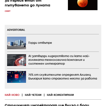
за първия етап от
пътуването до Луната
СВЯТ
ADVERTORIAL
Горди отвътре
А1 затвърди лидерството си като най-
голямата технологична компания и
системен интегратор
75% от служителите определят Алианц
България като страхотно място за работа
НАЙ-НОВО
|
НАЙ-ЧЕТЕНИ
|
НАЙ-КОМЕНТИРАНИ
Столичният инспекторат ще влиза с боди