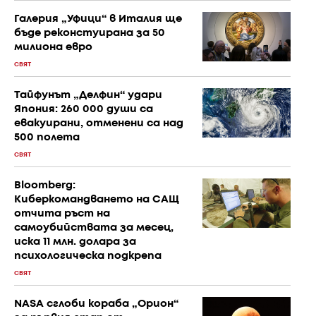
Галерия „Уфици“ в Италия ще
бъде реконстуирана за 50
милиона евро
СВЯТ
Тайфунът „Делфин“ удари
Япония: 260 000 души са
евакуирани, отменени са над
500 полета
СВЯТ
Bloomberg:
Киберкомандването на САЩ
отчита ръст на
самоубийствата за месец,
иска 11 млн. долара за
психологическа подкрепа
СВЯТ
NASA сглоби кораба „Орион“