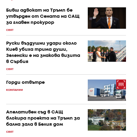
Бивш адвокат на Тръмп бе
утвърден от Сената на САЩ
за главен прокурор
СВЯТ
Руски въздушни удари около
Киев убиха трима души,
Зеленски е на знакова визита
в Сърбия
СВЯТ
Горди отвътре
КОМПАНИИ
Апелативен съд в САЩ
блокира проекта на Тръмп за
бална зала в Белия дом
СВЯТ