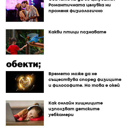
Романтичната целувка ни
променя физиологично
Какви птици познавате
Времето може да не
съществува според физиците
и философите. Но това е окей
Как онлайн хищниците
използват детските
уебкамери