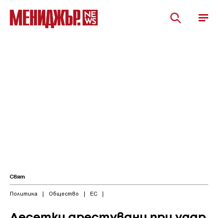
Свят
Политика
|
Общество
|
ЕС
|
Десетки арестувани при удар