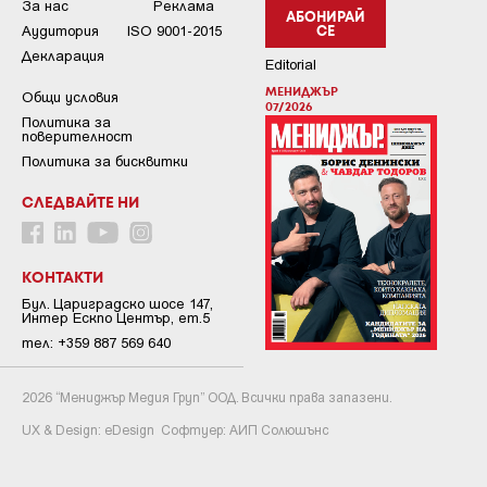
За нас
Реклама
АБОНИРАЙ
Аудитория
ISO 9001-2015
СЕ
Декларация
Editorial
МЕНИДЖЪР
Общи условия
07/2026
Пoлитикa зa
пoвepитeлнocт
Политика за бисквитки
СЛЕДВАЙТЕ НИ
КОНТАКТИ
Бул. Цариградско шосе 147,
Интер Ескпо Център, ет.5
тел: +359 887 569 640
2026 “Мениджър Медия Груп” ООД. Всички права запазени.
UX & Design:
eDesign
Софтуер:
АИП Солюшънс