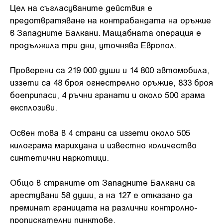
Цел на съгласуваните действия е
предотвратяване на контрабандата на оръжие
в Западните Балкани. Мащабната операция е
продължила три дни, уточнява Европол.
Проверени са 219 000 души и 14 800 автомобила,
иззети са 48 броя огнестрелно оръжие, 833 броя
боеприпаси, 4 ръчни гранати и около 500 грама
експлозиви.
Освен това в 4 страни са иззети около 505
килограма марихуана и известно количество
синтетични наркотици.
Общо в страните от Западните Балкани са
арестувани 58 души, а на 127 е отказано да
преминат границата на различни контролно-
пропускателни пунктове.