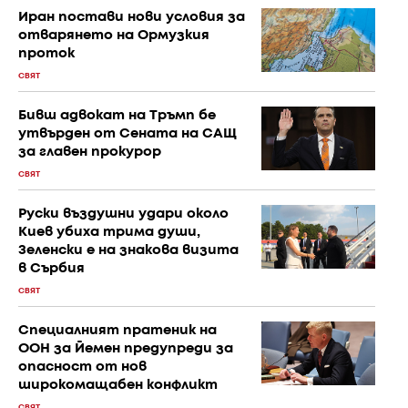
Иран постави нови условия за
отварянето на Ормузкия
проток
СВЯТ
Бивш адвокат на Тръмп бе
утвърден от Сената на САЩ
за главен прокурор
СВЯТ
Руски въздушни удари около
Киев убиха трима души,
Зеленски е на знакова визита
в Сърбия
СВЯТ
Специалният пратеник на
ООН за Йемен предупреди за
опасност от нов
широкомащабен конфликт
СВЯТ