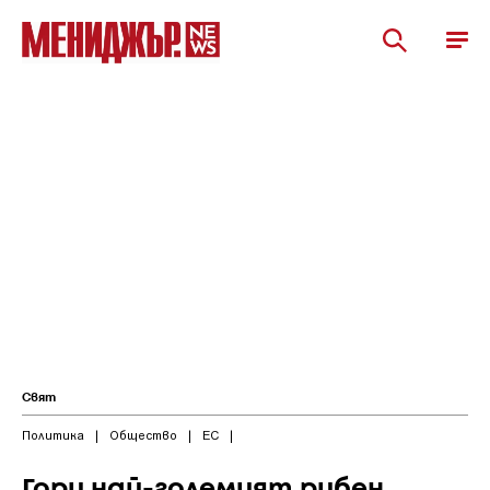
Свят
Политика
|
Общество
|
ЕС
|
Гори най-големият рибен