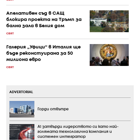
Апелативен съд в САЩ
блокира проекта на Тръмп за
бална зала в Белия дом
СВЯТ
Галерия „Уфици“ в Италия ще
бъде реконстуирана за 50
милиона евро
СВЯТ
ADVERTORIAL
Горди отвътре
А1 затвърди лидерството си като най-
голямата технологична компания и
системен интегратор