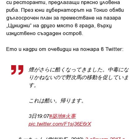
си ресторанти, предлагащи прясно уловена
риба. През юни губернаторът на Токио обяви
дългосрочен план за преместване на пазара
„Цукиджи“ на друго място в града, върху
изкуствено създаден остров.
Ето и кадри от очевидци на пожара в Twitter:
煙がさらに酷くなってきました。中毒にな
りかねないので野次馬の移動を促していま
す。
これは酷い。帰ります。
3日19:07
#築地
#火事
pic.twitter.com/F1sj36E6rX
— あーちゃん (@WAVE_2010)
3 август 2017 г.