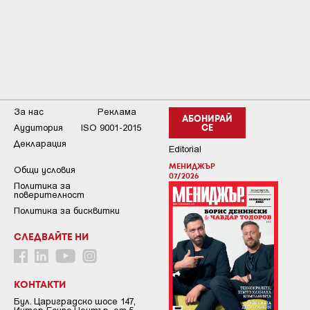
За нас
Реклама
АБОНИРАЙ
Аудитория
ISO 9001-2015
СЕ
Декларация
Editorial
МЕНИДЖЪР
Общи условия
07/2026
Пoлитикa зa
пoвepитeлнocт
Политика за бисквитки
СЛЕДВАЙТЕ НИ
КОНТАКТИ
Бул. Цариградско шосе 147,