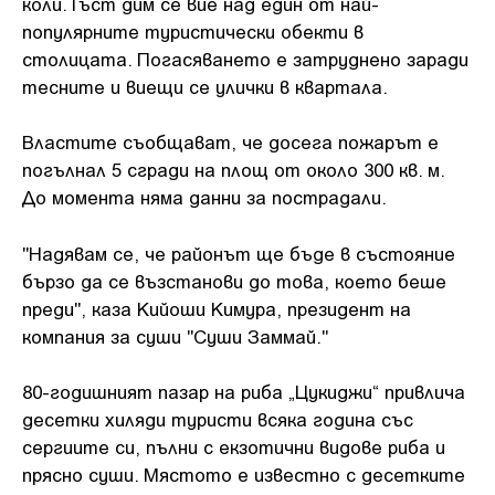
коли. Гъст дим се вие над един от най-
популярните туристически обекти в
столицата. Погасяването е затруднено заради
тесните и виещи се улички в квартала.
Властите съобщават, че досега пожарът е
погълнал 5 сгради на площ от около 300 кв. м.
До момента няма данни за пострадали.
"Надявам се, че районът ще бъде в състояние
бързо да се възстанови до това, което беше
преди", каза Кийоши Кимура, президент на
компания за суши "Суши Заммай."
80-годишният пазар на риба „Цукиджи“ привлича
десетки хиляди туристи всяка година със
сергиите си, пълни с екзотични видове риба и
прясно суши. Мястото е известно с десетките