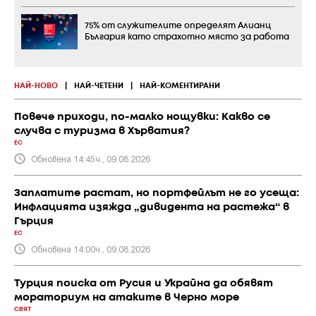
75% от служителите определят Алианц
България като страхотно място за работа
НАЙ-НОВО
|
НАЙ-ЧЕТЕНИ
|
НАЙ-КОМЕНТИРАНИ
Повече приходи, по-малко нощувки: Какво се
случва с туризма в Хърватия?
ЕС
Обновена 14:45ч., 09.08.2026
Заплатите растат, но портфейлът не го усеща:
Инфлацията изяжда „дивидента на растежа“ в
Гърция
ЕС
Обновена 14:00ч., 09.08.2026
Турция поиска от Русия и Украйна да обявят
мораториум на атаките в Черно море
СВЯТ