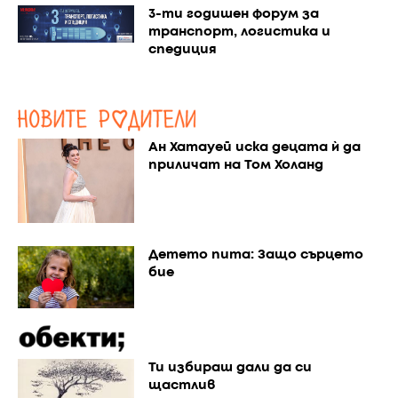
3-ти годишен форум за
транспорт, логистика и
спедиция
Ан Хатауей иска децата ѝ да
приличат на Том Холанд
Детето пита: Защо сърцето
бие
Ти избираш дали да си
щастлив