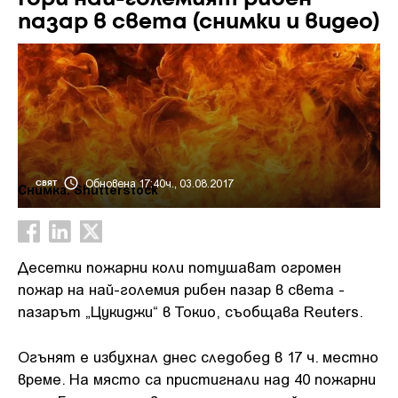
пазар в света (снимки и видео)
Обновена 17:40ч., 03.08.2017
СВЯТ
Снимка: Shutterstock
Десетки пожарни коли потушават огромен
пожар на най-големия рибен пазар в света -
пазарът „Цукиджи“ в Токио, съобщава Reuters.
Огънят е избухнал днес следобед в 17 ч. местно
време. На място са пристигнали над 40 пожарни