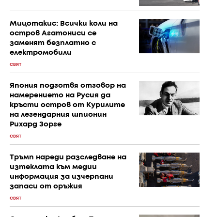
Мицотакис: Всички коли на
остров Агатониси се
заменят безплатно с
електромобили
СВЯТ
Япония подготвя отговор на
намерението на Русия да
кръсти остров от Курилите
на легендарния шпионин
Рихард Зорге
СВЯТ
Тръмп нареди разследване на
изтеклата към медии
информация за изчерпани
запаси от оръжия
СВЯТ