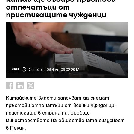
отпечатъци от
пристигащите чужденци
Обновена 08:45ч., 09.02.2017
СВЯТ
Снимка: Guliver/ Getty Images
Китайските власти започват да снемат
пръстови отпечатъци от всички чужденци,
пристигащи в страната, съобщи
министерството на обществената сигурност
в Пекин.