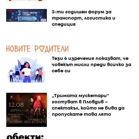
3-ти годишен форум за
транспорт, логистика и
спедиция
Тези 6 изречения показват, че
човекът мисли преди всичко за
себе си
„Тримата мускетари“
гостуват в Пловдив –
спектакъл, който не бива да
пропускате това лято