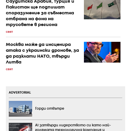
Саудитска Арабия, Турция и
Пакистан ще подпишат
споразумение за съвместна
отбрана на фона на
трусовете в региона
СВЯТ
Москва може да инсценира
атака с украински дронове, за
да разклати НАТО, твърди
Литва
СВЯТ
ADVERTORIAL
Горди отвътре
А1 затвърди лидерството си като най-
голямата технологична компания и