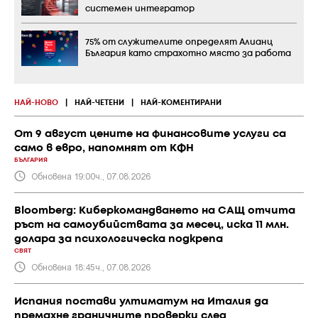
системен интегратор
75% от служителите определят Алианц
България като страхотно място за работа
НАЙ-НОВО
|
НАЙ-ЧЕТЕНИ
|
НАЙ-КОМЕНТИРАНИ
От 9 август цените на финансовите услуги са
само в евро, напомнят от КФН
БЪЛГАРИЯ
Обновена 19:00ч., 07.08.2026
Bloomberg: Киберкомандването на САЩ отчита
ръст на самоубийствата за месец, иска 11 млн.
долара за психологическа подкрепа
СВЯТ
Обновена 18:45ч., 07.08.2026
Испания постави ултиматум на Италия да
премахне граничните проверки след