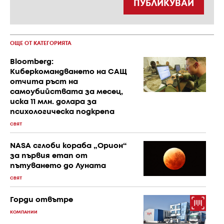
ПУБЛИКУВАЙ
ОЩЕ ОТ КАТЕГОРИЯТА
Bloomberg:
Киберкомандването на САЩ
отчита ръст на
самоубийствата за месец,
иска 11 млн. долара за
психологическа подкрепа
СВЯТ
NASA сглоби кораба „Орион“
за първия етап от
пътуването до Луната
СВЯТ
Горди отвътре
КОМПАНИИ