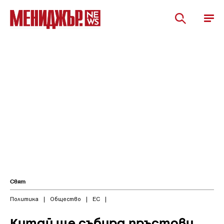
Свят
Политика
|
Общество
|
ЕС
|
Китай ще събира пръстови