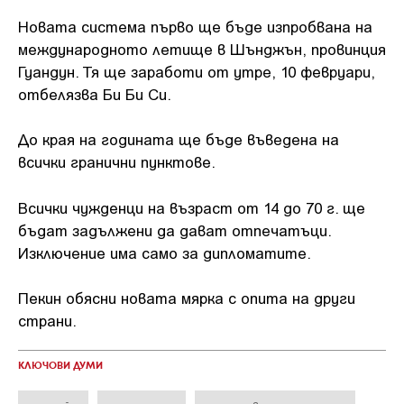
Новата система първо ще бъде изпробвана на
международното летище в Шънджън, провинция
Гуандун. Тя ще заработи от утре, 10 февруари,
отбелязва Би Би Си.
До края на годината ще бъде въведена на
всички гранични пунктове.
Всички чужденци на възраст от 14 до 70 г. ще
бъдат задължени да дават отпечатъци.
Изключение има само за дипломатите.
Пекин обясни новата мярка с опита на други
страни.
КЛЮЧОВИ ДУМИ