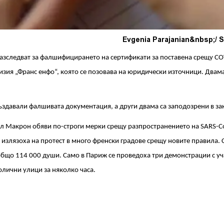
Evgenia Parajanian&nbsp;/ 
азследват за фалшифицирането на сертификати за поставена срещу C
изия „Франс енфо“, която се позовава на юридически източници. Двама
ъздавали фалшивата документация, а други двама са заподозрени в за
л Макрон обяви по-строги мерки срещу разпространението на SARS-C
 излязоха на протест в много френски градове срещу новите правила.
общо 114 000 души. Само в Париж се проведоха три демонстрации с уч
олични улици за няколко часа.