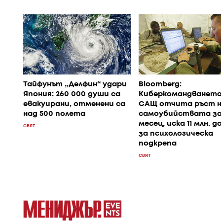
Тайфунът „Делфин“ удари
Bloomberg:
Япония: 260 000 души са
Киберкомандването
евакуирани, отменени са
САЩ отчита ръст 
над 500 полета
самоубийствата з
месец, иска 11 млн. д
СВЯТ
за психологическа
подкрепа
СВЯТ