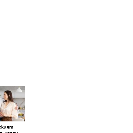
ският