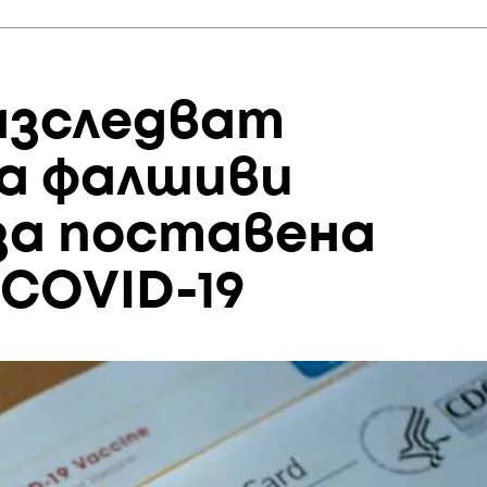
азследват
а фалшиви
за поставена
COVID-19