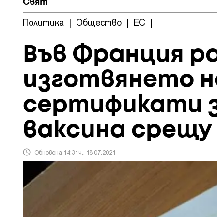
Свят
Политика
|
Общество
|
ЕС
|
Във Франция р
изготвянето н
сертификати 
ваксина срещу 
Обновена 14:31ч., 18.07.2021