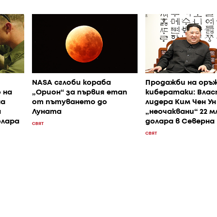
NASA сглоби кораба
Продажби на оръж
 на
„Орион“ за първия етап
кибератаки: Вла
на
от пътуването до
лидера Ким Чен Ун
а
Луната
„неочаквани“ 22 м
олара
долара в Северна
СВЯТ
СВЯТ