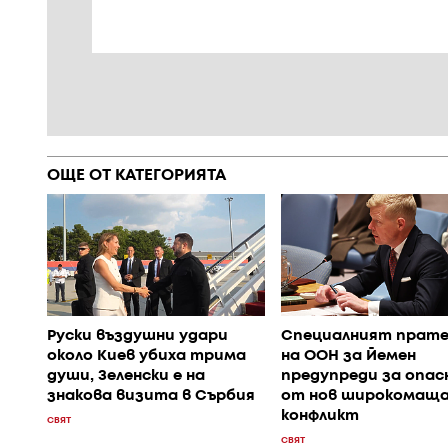
ОЩЕ ОТ КАТЕГОРИЯТА
Руски въздушни удари
Специалният прате
около Киев убиха трима
на ООН за Йемен
души, Зеленски е на
предупреди за опа
знакова визита в Сърбия
от нов широкомаща
конфликт
СВЯТ
СВЯТ