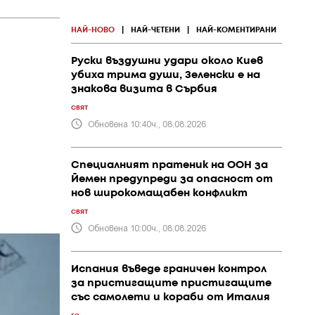
НАЙ-НОВО
|
НАЙ-ЧЕТЕНИ
|
НАЙ-КОМЕНТИРАНИ
Руски въздушни удари около Киев
убиха трима души, Зеленски е на
знакова визита в Сърбия
СВЯТ
Обновена 10:40ч., 08.08.2026
Специалният пратеник на ООН за
Йемен предупреди за опасност от
нов широкомащабен конфликт
СВЯТ
Обновена 10:00ч., 08.08.2026
Испания въведе граничен контрол
за пристигащите пристигащите
със самолети и кораби от Италия