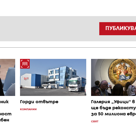
ПУБЛИКУВ
ник
Горди отвътре
Галерия „Уфици“ 
ще бъде реконст
КОМПАНИИ
сност
за 50 милиона евр
бен
СВЯТ