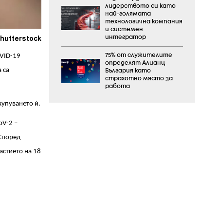
лидерството си като
най-голямата
технологична компания
и системен
Shutterstock
интегратор
75% от служителите
OVID-19
определят Алианц
 са
България като
страхотно място за
работа
купуването ѝ.
oV-2 –
 Според
астието на 18