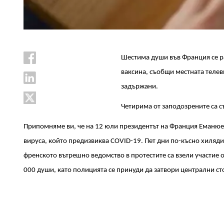
Шестима души във Франция се р
ваксина, съобщи местната телев
задържани.
Четирима от заподозрените са с
Припомняме ви, че на 12 юли президентът на Франция Еманюе
вирусa, който предизвиква COVID-19. Пет дни по-късно хиляди
френското вътрешно ведомство в протестите са взели участие 
000 души, като полицията се принуди да затвори централни ст