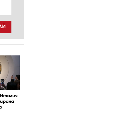
АЙ
в Италия
уирана
о