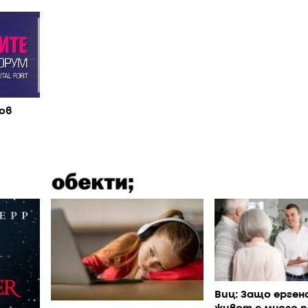
ов
Виц: Защо ерген