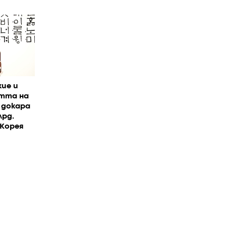
ие и
стта на
 докара
лрд.
 Корея