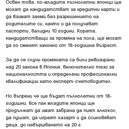
Освен това, по-младите пълнолетни японци ще
могат да кандидатстват за кредитни карти и
да взимат заеми без разрешението на
родителите си, както и да получават
паспорти, валидни 10 години. Хората,
кандидатстващи за промяна на пола, ще могат
да го сменят законно от 18-годишна възраст.
За да се случи промяната са били ревизирани
над 20 закона в Япония, включително тези за
националността и определени професионални
квалификации като експерт-счетоводител.
Но въпреки че ще бъдат пълнолетни от 18-
годишни, все пак младите японци ще
продължат да имат забрана да пият алкохол,
да пушат, да играят хазарт и да осиновяват
деца, до навършването на 20 г.