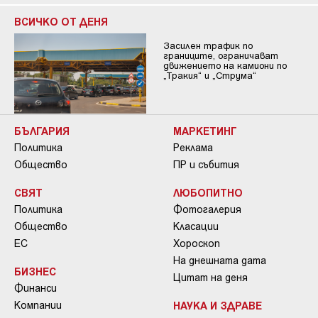
ВСИЧКО ОТ ДЕНЯ
Засилен трафик по
границите, ограничават
движението на камиони по
„Тракия“ и „Струма“
БЪЛГАРИЯ
МАРКЕТИНГ
Политика
Реклама
Общество
ПР и събития
СВЯТ
ЛЮБОПИТНО
Политика
Фотогалерия
Общество
Класации
ЕС
Хороскоп
На днешната дата
БИЗНЕС
Цитат на деня
Финанси
Компании
НАУКА И ЗДРАВЕ