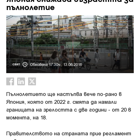
пълнолетие
Обновена 17:30ч., 13.06.2018
СВЯТ
Снимка: Guliver / Getty Images
Пълнолетието ще настъпва вече по-рано в
Япония, която от 2022 г. смята да намали
границата на зрелостта с две години - от 20 в
момента, на 18.
Правителството на страната прие регламент