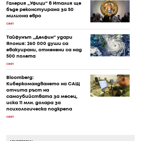
Галерия „Уфици“ в Италия ще
бъде реконстуирана за 50
милиона евро
СВЯТ
Тайфунът „Делфин“ удари
Япония: 260 000 души са
евакуирани, отменени са над
500 полета
СВЯТ
Bloomberg:
Киберкомандването на САЩ
отчита ръст на
самоубийствата за месец,
иска 11 млн. долара за
психологическа подкрепа
СВЯТ