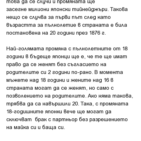
това да се случи и промяната ще
засегне милиони японски тийнейджъри. Такова
нещо се случва за първи път след като
възрастта за пълнолетие в страната е била
постановена на 20 години през 1876 г.
Най-голямата промяна с пълнолетните от 18
години в бъдеще японци ще е, че те ще имат
право да се женят без съгласието на
родителите си 2 години по-рано. В момента
мъжете над 18 години и жените над 16 в
страната могат да се женят, но само с
позволението на родителите. Ако няма такова,
трябва да са навършили 20. Така, с промяната
18-годишните японки вече ще могат да
сключват брак с партньор без разрешението
на майка си и баща си.