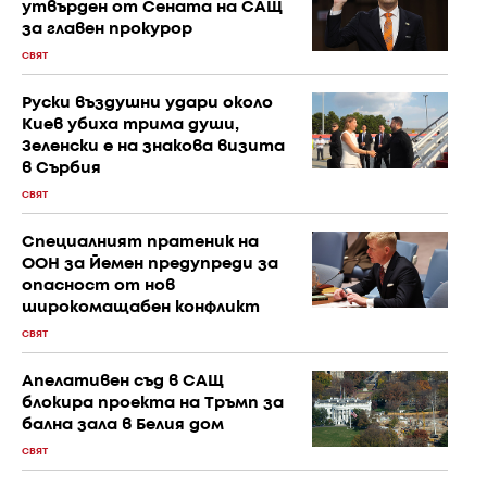
утвърден от Сената на САЩ
за главен прокурор
СВЯТ
Руски въздушни удари около
Киев убиха трима души,
Зеленски е на знакова визита
в Сърбия
СВЯТ
Специалният пратеник на
ООН за Йемен предупреди за
опасност от нов
широкомащабен конфликт
СВЯТ
Апелативен съд в САЩ
блокира проекта на Тръмп за
бална зала в Белия дом
СВЯТ