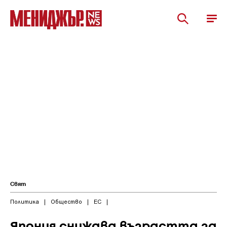
Свят
Политика
|
Общество
|
ЕС
|
Япония снижава възрастта за