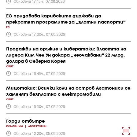
Обновена 17:15ч., 07.08.2026
ЕС призовава карибските държави да
прекратят програмите за „златни паспорти“
ЕС
Обновена 17:00ч., 07.08.2026
Продажби на оръжие и кибератаки: Властта на
лидера Ким Чен Ун докара „неочаквани“ 22 млрд.
долара в Северна Корея
СВЯТ
Обновена 16:45ч., 07.08.2026
Мицотакис: Всички коли на остров Агатониси се
заменят безплатно с електромобили
СВЯТ
Обновена 16:30ч., 07.08.2026
Горди отвътре
КОМПАНИИ
|
ADVERTORIAL
Обновена 12:20ч., 05.08.2026