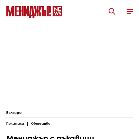
България
Политика
|
Общество
|
Мениджър с ръкавици