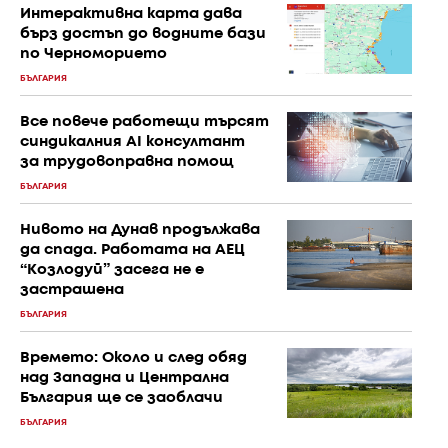
Интерактивна карта дава
бърз достъп до водните бази
по Черноморието
БЪЛГАРИЯ
Все повече работещи търсят
синдикалния AI консултант
за трудовоправна помощ
БЪЛГАРИЯ
Нивото на Дунав продължава
да спада. Работата на АЕЦ
“Козлодуй” засега не е
застрашена
БЪЛГАРИЯ
Времето: Около и след обяд
над Западна и Централна
България ще се заоблачи
БЪЛГАРИЯ