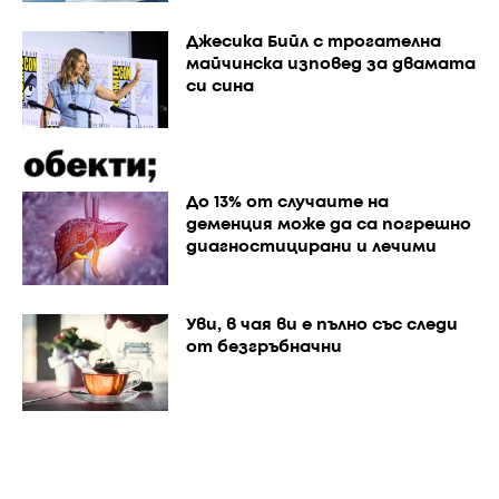
Джесика Бийл с трогателна
майчинска изповед за двамата
си сина
До 13% от случаите на
деменция може да са погрешно
диагностицирани и лечими
Уви, в чая ви е пълно със следи
от безгръбначни