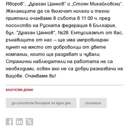
Яворов“, „Драган Цанков“ и „Стоян Михайловски“.
Желаещите да се включат колеги и техни
приятели очакваме в събота в 11:00 ч. пред
посолство на Руската федерация в България,
бул. "Драган Цанков", №28. Ентусиазмът от вас,
ръкавиците от нас – ще има импровизиран
пункт на място от доброволци от двете
компании, които ще раздават и чували.
Странични наблюдатели на работата не са
необходими, освен ако не са добри разказвачи на
вицове. Очакваме ви!
КЛЮЧОВИ ДУМИ
да изчистим българия за един ден
списание