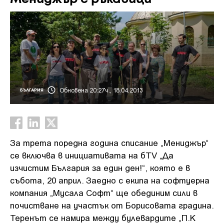
Обновена 20:27ч., 18.04.2013
БЪЛГАРИЯ
За трета поредна година списание „Мениджър“
се включва в инициативата на бTV „Да
изчистим България за един ден!“, която е в
събота, 20 април. Заедно с екипа на софтуерна
компания „Мусала Софт“ ще обединим сили в
почистване на участък от Борисовата градина.
Теренът се намира между булевардите „П.К