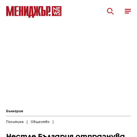
България
Политика
|
Общество
|
Нестле България отпразнува