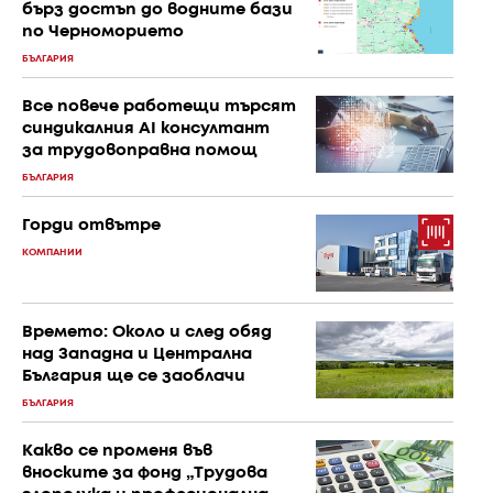
бърз достъп до водните бази
по Черноморието
БЪЛГАРИЯ
Все повече работещи търсят
синдикалния AI консултант
за трудовоправна помощ
БЪЛГАРИЯ
Горди отвътре
КОМПАНИИ
Времето: Около и след обяд
над Западна и Централна
България ще се заоблачи
БЪЛГАРИЯ
Какво се променя във
вноските за фонд „Трудова