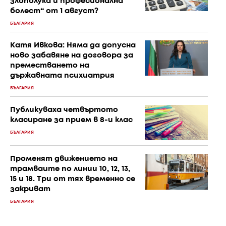
злополука и професионална
болест“ от 1 август?
БЪЛГАРИЯ
Катя Ивкова: Няма да допусна
ново забавяне на договора за
преместването на
държавната психиатрия
БЪЛГАРИЯ
Публикуваха четвъртото
класиране за прием в 8-и клас
БЪЛГАРИЯ
Променят движението на
трамваите по линии 10, 12, 13,
15 и 18. Три от тях временно се
закриват
БЪЛГАРИЯ