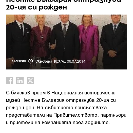
20-ия си рожден
Обновена 16:37ч., 06.07.2014
БЪЛГАРИЯ
С бляскав прием в Националния исторически
музей Нестле България отпразнува 20-ия си
рожден ден. На събитието присъстваха
представители на Правителството, партньори
и приятели на компанията през годините.