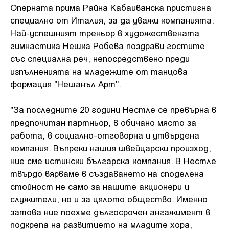
Оперната прима Райна Кабаиванска пристигна
специално от Италия, за да уважи компанията.
Най-успешният треньор в художествената
гимнастика Нешка Робева поздрави гостите
със специална реч, непосредствено преди
изпълненията на младежите от танцова
формация "Нешанъл Арт".
"За последните 20 години Нестле се превърна в
предпочитан партньор, в обичано място за
работа, в социално-отговорна и утвърдена
компания. Въпреки нашия швейцарски произход,
ние сме истински българска компания. В Нестле
твърдо вярваме в създаването на споделена
стойност не само за нашите акционери и
служители, но и за цялото общество. Именно
затова ние поехме дългосрочен ангажимент в
подкрепа на развитието на младите хора,