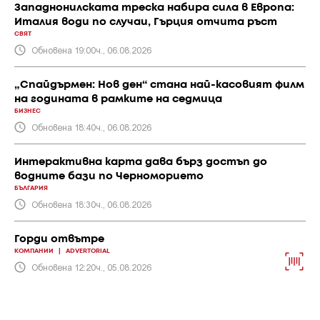
Западнонилската треска набира сила в Европа:
Италия води по случаи, Гърция отчита ръст
СВЯТ
Обновена 19:00ч., 06.08.2026
„Спайдърмен: Нов ден“ стана най-касовият филм
на годината в рамките на седмица
БИЗНЕС
Обновена 18:40ч., 06.08.2026
Интерактивна карта дава бърз достъп до
водните бази по Черноморието
БЪЛГАРИЯ
Обновена 18:30ч., 06.08.2026
Горди отвътре
КОМПАНИИ
|
ADVERTORIAL
Обновена 12:20ч., 05.08.2026