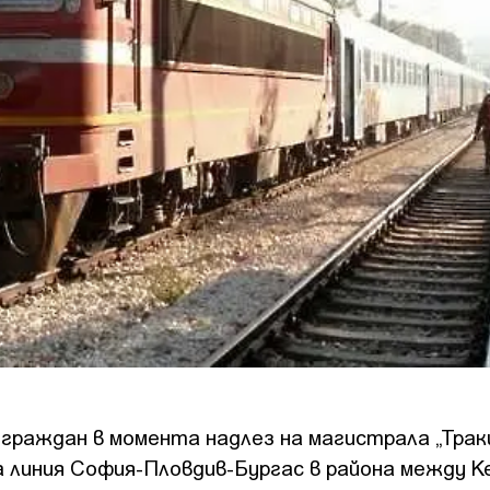
граждан в момента надлез на магистрала „Трак
линия София-Пловдив-Бургас в района между К