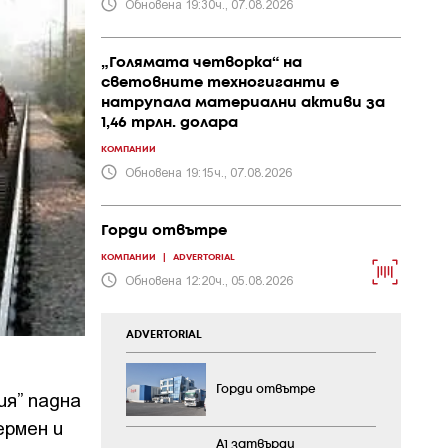
Обновена 19:30ч., 07.08.2026
„Голямата четворка“ на
световните техногиганти е
натрупала материални активи за
1,46 трлн. долара
КОМПАНИИ
Обновена 19:15ч., 07.08.2026
Горди отвътре
КОМПАНИИ
|
ADVERTORIAL
Обновена 12:20ч., 05.08.2026
ADVERTORIAL
Горди отвътре
ия” падна
ермен и
А1 затвърди