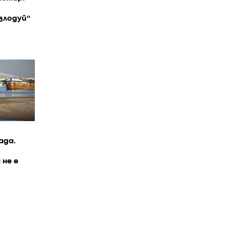
злодуй“
ада.
 не е