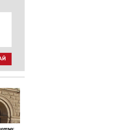
АЙ
истър: