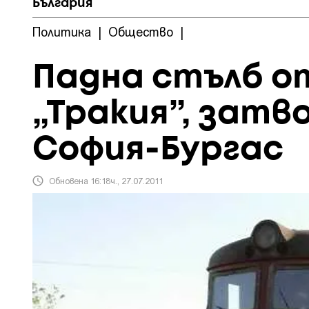
България
Политика
|
Общество
|
Падна стълб о
„Тракия”, затв
София-Бургас
Обновена 16:18ч., 27.07.2011