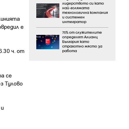
лидерството си като
най-голямата
технологична компания
линията
и системен
интегратор
овредил е
75% от служителите
определят Алианц
България като
страхотно място за
.30 ч. от
работа
а се
з Тулово
 и