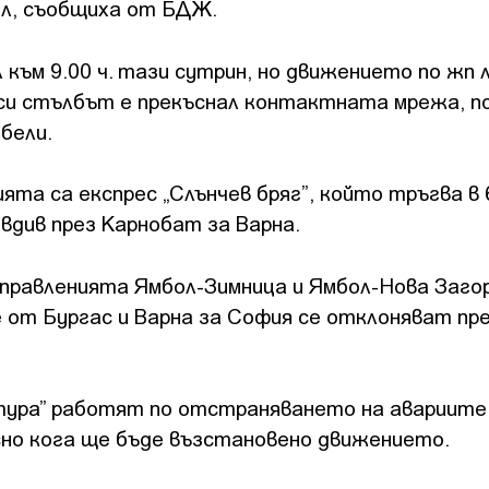
ол, съобщиха от БДЖ.
към 9.00 ч. тази сутрин, но движението по жп 
 си стълбът е прекъснал контактната мрежа, п
бели.
та са експрес „Слънчев бряг”, който тръгва в 6
овдив през Карнобат за Варна.
правленията Ямбол-Зимница и Ямбол-Нова Загор
 от Бургас и Варна за София се отклоняват пре
ура” работят по отстраняването на авариите
ясно кога ще бъде възстановено движението.