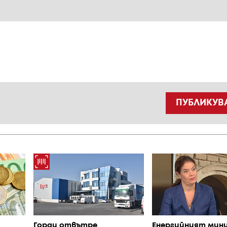
ПУБЛИКУВ
Горди отвътре
Енергийният мин