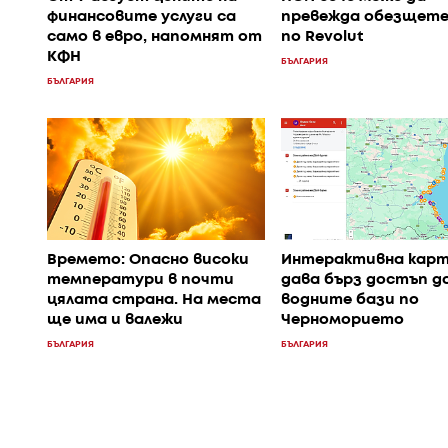
финансовите услуги са
превежда обезщете
само в евро, напомнят от
по Revolut
КФН
БЪЛГАРИЯ
БЪЛГАРИЯ
Времето: Опасно високи
Интерактивна кар
температури в почти
дава бърз достъп д
цялата страна. На места
водните бази по
ще има и валежи
Черноморието
БЪЛГАРИЯ
БЪЛГАРИЯ