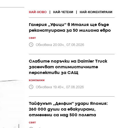
НАЙ-НОВО
|
НАЙ-ЧЕТЕНИ
|
НАЙ-КОМЕНТИРАНИ
Галерия „Уфици“ в Италия ще бъде
реконстуирана за 50 милиона евро
СВЯТ
Обновена 20:00ч., 07.08.2026
Слабите поръчки на Daimler Truck
засенчват оптимистичните
перспективи за САЩ
КОМПАНИИ
Обновена 19:45ч., 07.08.2026
Тайфунът „Делфин“ удари Япония:
260 000 души са евакуирани,
отменени са над 500 полета
СВЯТ