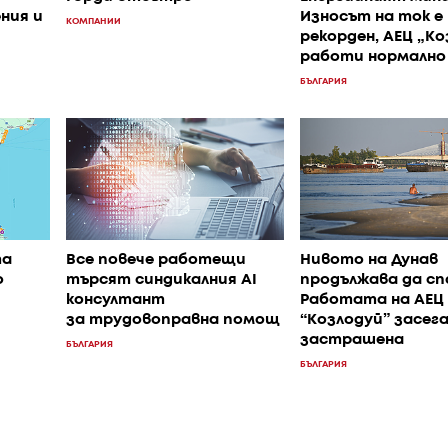
ния и
Износът на ток е
КОМПАНИИ
рекорден, АЕЦ „Ко
работи нормално
БЪЛГАРИЯ
та
Все повече работещи
Нивото на Дунав
о
търсят синдикалния AI
продължава да сп
консултант
Работата на АЕЦ
за трудовоправна помощ
“Козлодуй” засега
застрашена
БЪЛГАРИЯ
БЪЛГАРИЯ