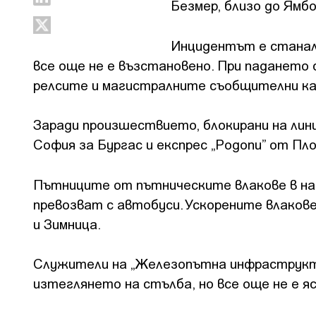
Безмер, близо до Ямб
Инцидентът е станал 
все още не е възстановено. При падането
релсите и магистралните съобщителни ка
Заради произшествието, блокирани на линия
София за Бургас и експрес „Родопи” от Пл
Пътниците от пътническите влакове в на
превозват с автобуси. Ускорените влакове
и Зимница.
Служители на „Железопътна инфраструкт
изтеглянето на стълба, но все още не е 