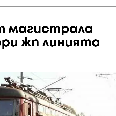
т магистрала
ори жп линията