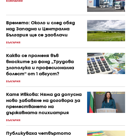
КОМПАНИИ
Времето: Около и след обяд
над Западна и Централна
България ще се заоблачи
БЪЛГАРИЯ
Какво се променя във
вноските за фонд „Трудова
злополука и професионална
болест“ от 1 август?
БЪЛГАРИЯ
Катя Ивкова: Няма да допусна
ново забавяне на договора за
преместването на
държавната психиатрия
БЪЛГАРИЯ
Публикуваха четвъртото