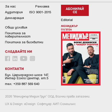
За нас
Реклама
АБОНИРАЙ
Аудитория
ISO 9001-2015
СЕ
Декларация
Editorial
МЕНИДЖЪР
Общи условия
07/2026
Пoлитикa зa
пoвepитeлнocт
Политика за бисквитки
СЛЕДВАЙТЕ НИ
КОНТАКТИ
Бул. Цариградско шосе 147,
Интер Ескпо Център, ет.5
тел: +359 887 569 640
2026 “Мениджър Медия Груп” ООД. Всички права запазени.
UX & Design:
eDesign
Софтуер:
АИП Солюшънс