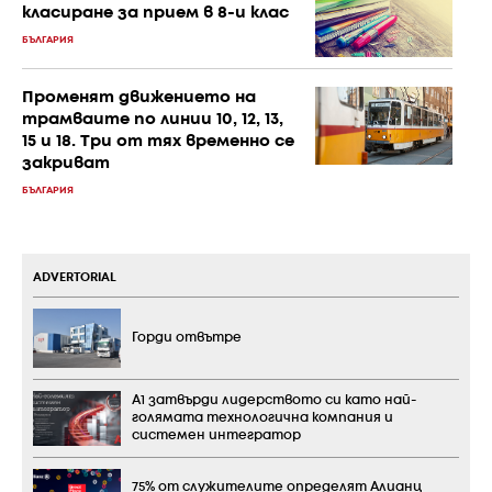
класиране за прием в 8-и клас
БЪЛГАРИЯ
Променят движението на
трамваите по линии 10, 12, 13,
15 и 18. Три от тях временно се
закриват
БЪЛГАРИЯ
ADVERTORIAL
Горди отвътре
А1 затвърди лидерството си като най-
голямата технологична компания и
системен интегратор
75% от служителите определят Алианц