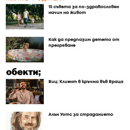
15 съвета за по-здравословен
начин на живот
Как да предпазим детето от
прегряване
Виц: Клиент в кръчма във Враца
Алън Уотс за страданието