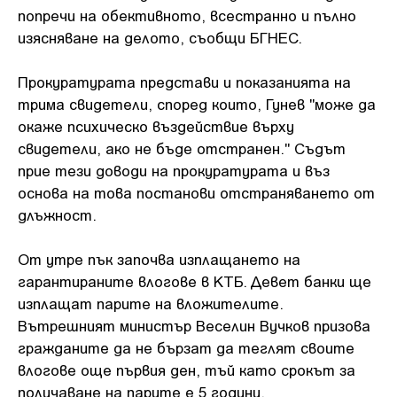
попречи на обективното, всестранно и пълно
изясняване на делото, съобщи БГНЕС.
Прокуратурата представи и показанията на
трима свидетели, според които, Гунев "може да
окаже психическо въздействие върху
свидетели, ако не бъде отстранен." Съдът
прие тези доводи на прокуратурата и въз
основа на това постанови отстраняването от
длъжност.
От утре пък започва изплащането на
гарантираните влогове в КТБ. Девет банки ще
изплащат парите на вложителите.
Вътрешният министър Веселин Вучков призова
гражданите да не бързат да теглят своите
влогове още първия ден, тъй като срокът за
получаване на парите е 5 години.