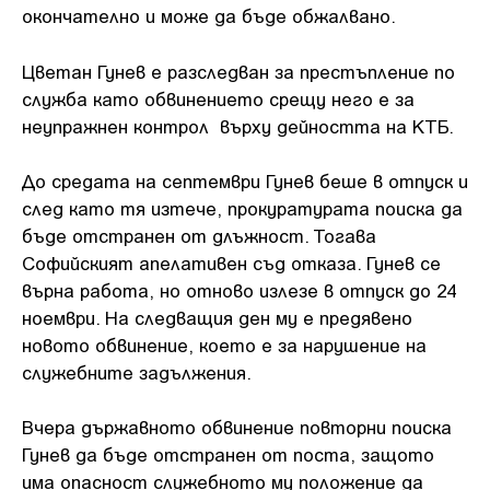
окончателно и може да бъде обжалвано.
Цветан Гунев е разследван за престъпление по
служба като обвинението срещу него е за
неупражнен контрол върху дейността на КТБ.
До средата на септември Гунев беше в отпуск и
след като тя изтече, прокуратурата поиска да
бъде отстранен от длъжност. Тогава
Софийският апелативен съд отказа. Гунев се
върна работа, но отново излезе в отпуск до 24
ноември. На следващия ден му е предявено
новото обвинение, което е за нарушение на
служебните задължения.
Вчера държавното обвинение повторни поиска
Гунев да бъде отстранен от поста, защото
има опасност служебното му положение да