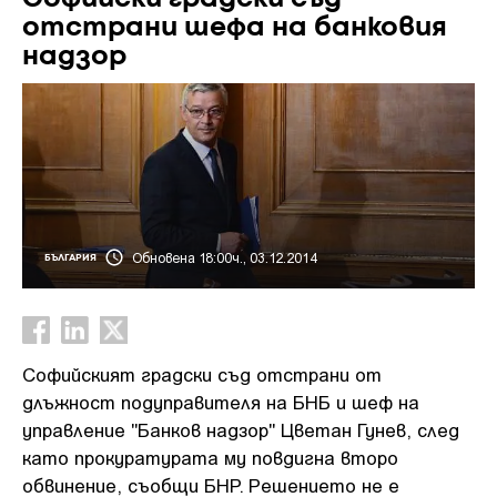
отстрани шефа на банковия
надзор
Обновена 18:00ч., 03.12.2014
БЪЛГАРИЯ
Софийският градски съд отстрани от
длъжност подуправителя на БНБ и шеф на
управление "Банков надзор" Цветан Гунев, след
като прокуратурата му повдигна второ
обвинение, съобщи БНР. Решението не е