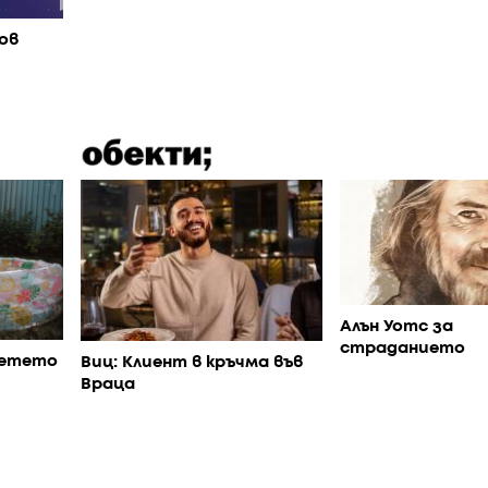
ов
Алън Уотс за
страданието
детето
Виц: Клиент в кръчма във
Враца