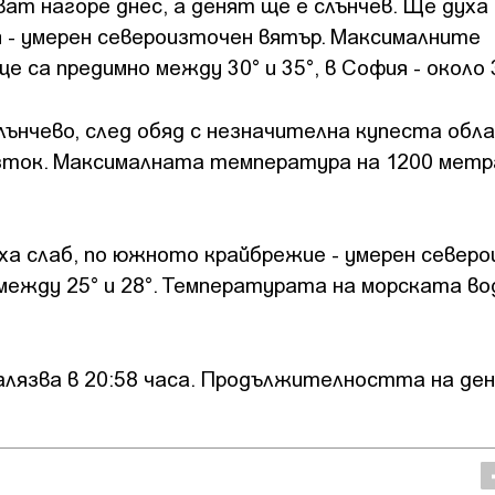
т нагоре днес, а денят ще е слънчев. Ще духа 
 - умерен североизточен вятър. Максималните
 са предимно между 30° и 35°, в София - около 
лънчево, след обяд с незначителна купеста обл
изток. Максималната температура на 1200 метр
ха слаб, по южното крайбрежие - умерен север
ежду 25° и 28°. Температурата на морската вод
залязва в 20:58 часа. Продължителността на ден