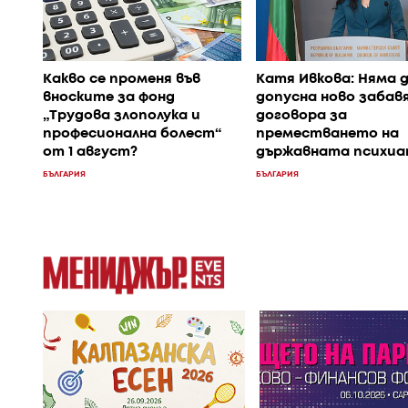
Какво се променя във
Катя Ивкова: Няма 
вноските за фонд
допусна ново забавя
„Трудова злополука и
договора за
професионална болест“
преместването на
от 1 август?
държавната психи
БЪЛГАРИЯ
БЪЛГАРИЯ