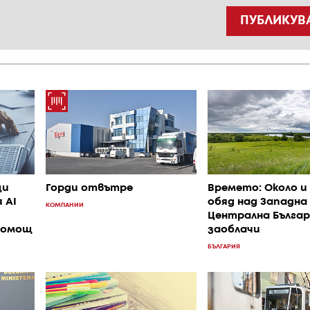
ПУБЛИКУВ
щи
Горди отвътре
Времето: Около и
 AI
обяд над Западна
КОМПАНИИ
Централна Българ
помощ
заоблачи
БЪЛГАРИЯ