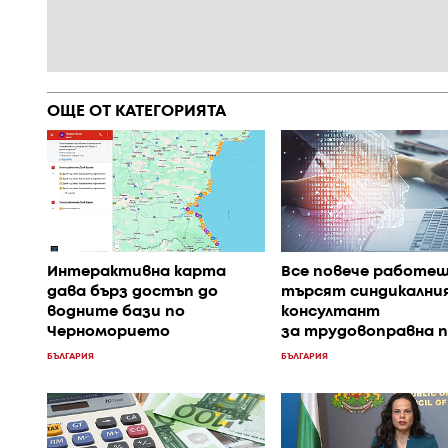
ОЩЕ ОТ КАТЕГОРИЯТА
Интерактивна карта
Все повече работе
дава бърз достъп до
търсят синдикалния
водните бази по
консултант
Черноморието
за трудовоправна 
БЪЛГАРИЯ
БЪЛГАРИЯ