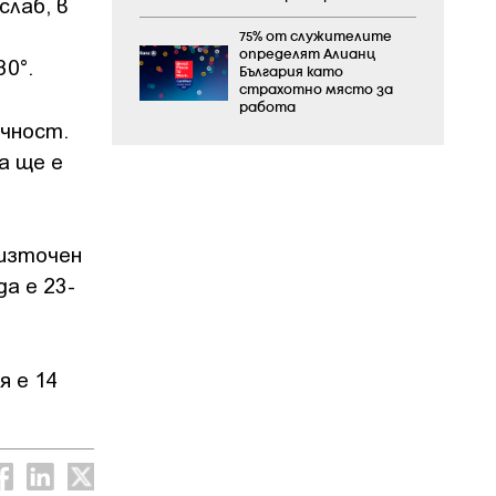
слаб, в
75% от служителите
определят Алианц
30°.
България като
страхотно място за
работа
ачност.
а ще е
оизточен
а е 23-
я е 14