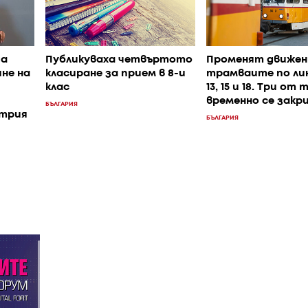
да
Публикуваха четвъртото
Променят движен
не на
класиране за прием в 8-и
трамваите по лини
клас
13, 15 и 18. Три от 
временно се закр
БЪЛГАРИЯ
атрия
БЪЛГАРИЯ