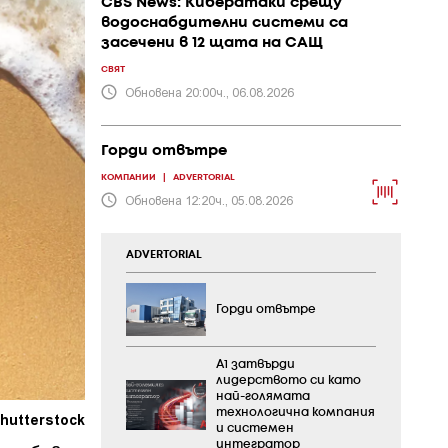
CBS News: Кибератаки срещу
водоснабдителни системи са
засечени в 12 щата на САЩ
СВЯТ
Обновена 20:00ч., 06.08.2026
Горди отвътре
КОМПАНИИ
|
ADVERTORIAL
Обновена 12:20ч., 05.08.2026
ADVERTORIAL
Горди отвътре
А1 затвърди
лидерството си като
най-голямата
технологична компания
hutterstock
и системен
интегратор