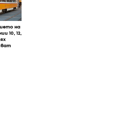
ието на
и 10, 12,
тях
иват