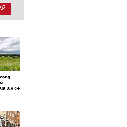
АЙ
 след
 и
ия ще се