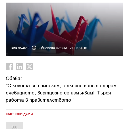
Обновена 07:30ч., 21.05.2016
ВИЦ НА ДЕНЯ
Обява:
"С лекота си измислям, отлично констатирам
очевидното, виртуозно се измъквам! Търся
работа в правителството."
КЛЮЧОВИ ДУМИ
виц