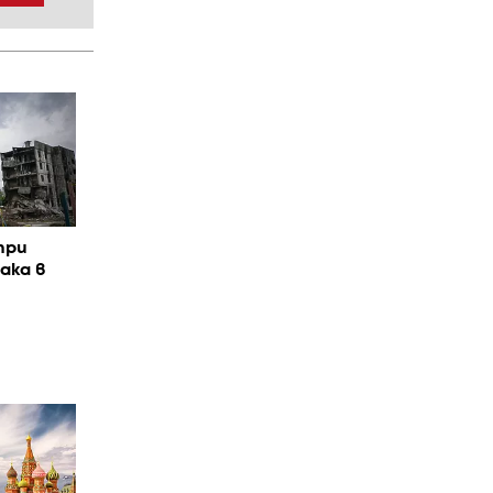
при
ака в