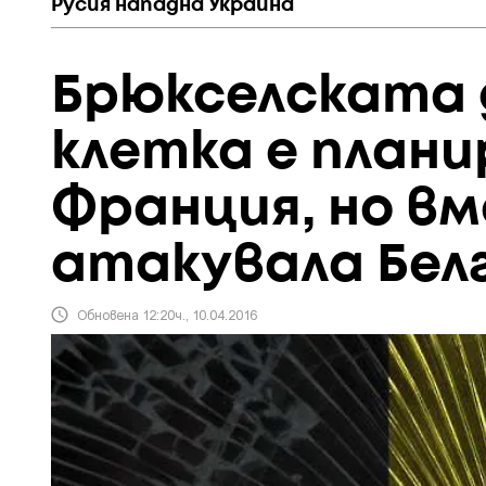
Русия нападна Украйна
Брюкселската
клетка е плани
Франция, но в
атакувала Бел
Обновена 12:20ч., 10.04.2016