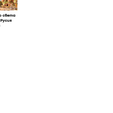
о света
 Русия
н