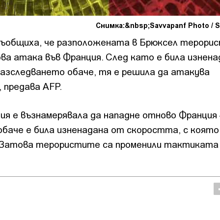
Снимка:&nbsp;Savvapanf Photo / S
съобщиха, че разположената в Брюксел терори
ова атака във Франция. След като е била изнен
азследването обаче, тя е решила да атакува
 предава AFP.
я е възнамерявала да нападне отново Франция 
обаче е била изненадана от скоростта, с която
Затова терористите са променили тактиката 