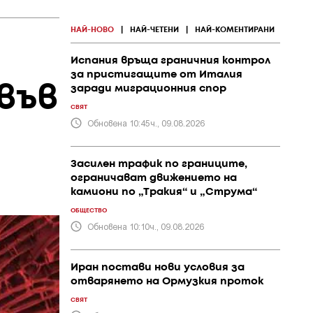
НАЙ-НОВО
|
НАЙ-ЧЕТЕНИ
|
НАЙ-КОМЕНТИРАНИ
Испания връща граничния контрол
за пристигащите от Италия
във
заради миграционния спор
СВЯТ
Обновена 10:45ч., 09.08.2026
Засилен трафик по границите,
ограничават движението на
камиони по „Тракия“ и „Струма“
ОБЩЕСТВО
Обновена 10:10ч., 09.08.2026
Иран постави нови условия за
отварянето на Ормузкия проток
СВЯТ