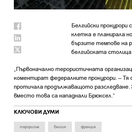
Белгийски прокурори 
клетка е планирала н
бързите темпове на р
белгийската столица,
„Първоначално терористичната организаци
коментират федералните прокурори. – Тя 
протичала продължаващото разследване. 
вместо това са нападнали Брюксел.“
КЛЮЧОВИ ДУМИ
тероризъм
белгия
франция