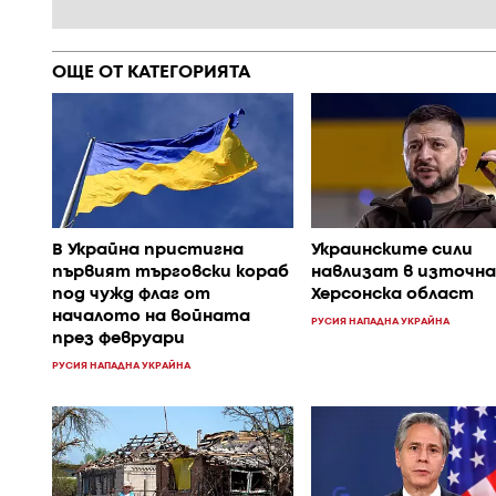
ОЩЕ ОТ КАТЕГОРИЯТА
В Украйна пристигна
Украинските сили
първият търговски кораб
навлизат в източн
под чужд флаг от
Херсонска област
началото на войната
РУСИЯ НАПАДНА УКРАЙНА
през февруари
РУСИЯ НАПАДНА УКРАЙНА