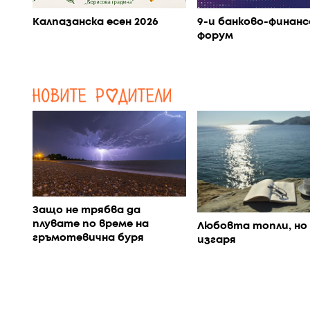
Калпазанска есен 2026
9-и банково-финанс
форум
Защо не трябва да
плувате по време на
Любовта топли, но 
гръмотевична буря
изгаря