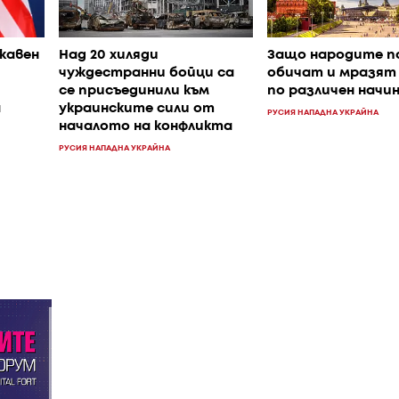
жавен
Над 20 хиляди
Защо народите п
чуждестранни бойци са
обичат и мразят
се присъединили към
по различен начи
а
украинските сили от
РУСИЯ НАПАДНА УКРАЙНА
началото на конфликта
РУСИЯ НАПАДНА УКРАЙНА