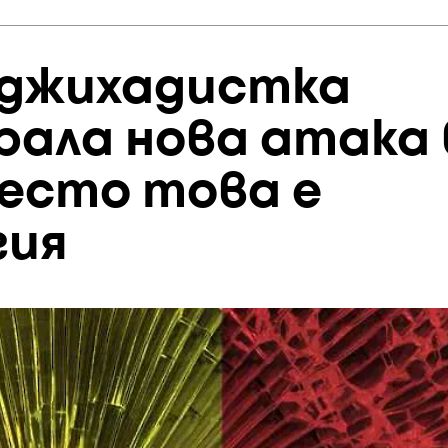
 джихадистка
рала нова атака 
место това е
гия