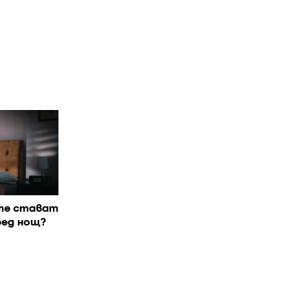
те стават
ред нощ?