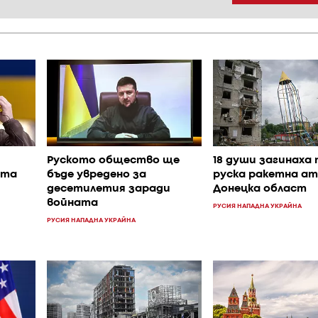
Руското общество ще
18 души загинаха 
ата
бъде увредено за
руска ракетна ат
десетилетия заради
Донецка област
войната
РУСИЯ НАПАДНА УКРАЙНА
РУСИЯ НАПАДНА УКРАЙНА