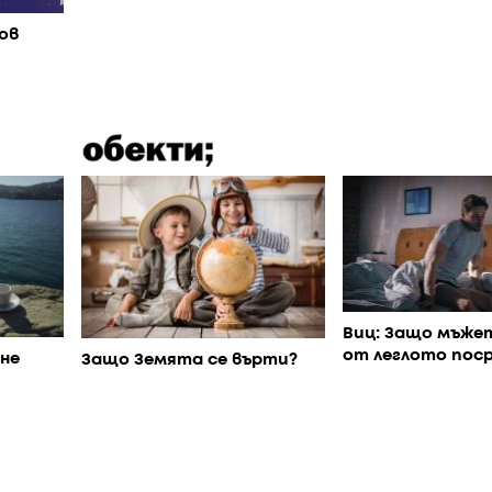
ов
Виц: Защо мъже
от леглото пос
не
Защо Земята се върти?