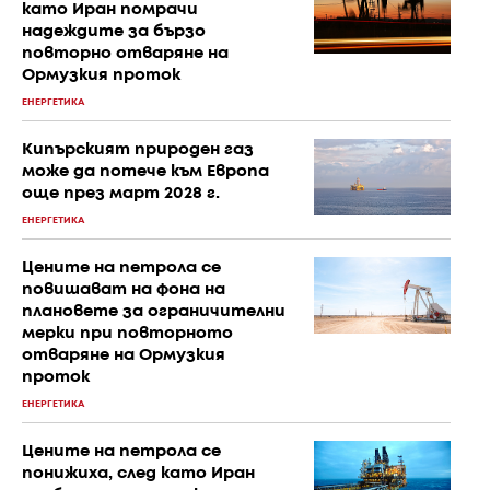
като Иран помрачи
надеждите за бързо
повторно отваряне на
Ормузкия проток
ЕНЕРГЕТИКА
Кипърският природен газ
може да потече към Европа
още през март 2028 г.
ЕНЕРГЕТИКА
Цените на петрола се
повишават на фона на
плановете за ограничителни
мерки при повторното
отваряне на Ормузкия
проток
ЕНЕРГЕТИКА
Цените на петрола се
понижиха, след като Иран