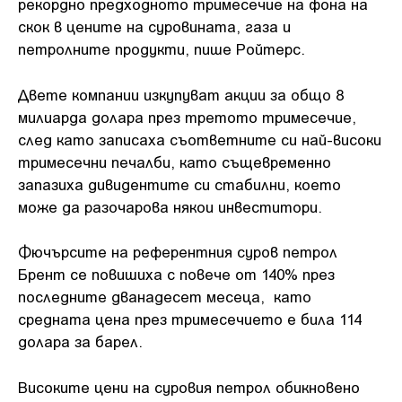
рекордно предходното тримесечие на фона на
скок в цените на суровината, газа и
петролните продукти, пише Ройтерс.
Двете компании изкупуват акции за общо 8
милиарда долара през третото тримесечие,
след като записаха съответните си най-високи
тримесечни печалби, като същевременно
запазиха дивидентите си стабилни, което
може да разочарова някои инвеститори.
Фючърсите на референтния суров петрол
Брент се повишиха с повече от 140% през
последните дванадесет месеца, като
средната цена през тримесечието е била 114
долара за барел.
Високите цени на суровия петрол обикновено