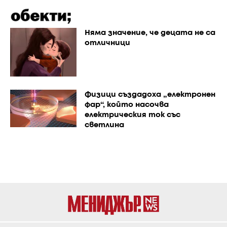
Няма значение, че децата не са
отличници
Физици създадоха „електронен
фар“, който насочва
електрическия ток със
светлина