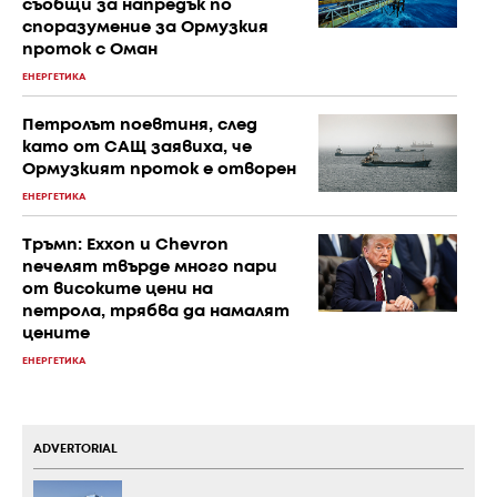
съобщи за напредък по
споразумение за Ормузкия
проток с Оман
ЕНЕРГЕТИКА
Петролът поевтиня, след
като от САЩ заявиха, че
Ормузкият проток е отворен
ЕНЕРГЕТИКА
Тръмп: Exxon и Chevron
печелят твърде много пари
от високите цени на
петрола, трябва да намалят
цените
ЕНЕРГЕТИКА
ADVERTORIAL