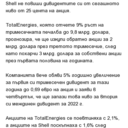
Shell не повиши дивидентите си от сегашното
ниво от 25 цента на акция.
TotalEnergies, която отчете 9% ръст на
тримесечната печалба до 9,8 млрд. долара,
прогнозира, че ще изкупи обратно акции за 2
млрд. долара през третото тримесечие, след
като похарчи 3 млрд. долара за собствени акции
през първата половина на годината.
Компанията вече обяви 5% годишно увеличение
за първия си тримесечен дивидент за тази
година до 0,69 евро на акция и заяви в
четвъртък, че ще запази това ниво за втория
си междинен дивидент за 2022 г.
Акциите на TotalEnergies се поевтиняха с 2,1%,
а акциите на Shell поскъпнаха с 1,6% след