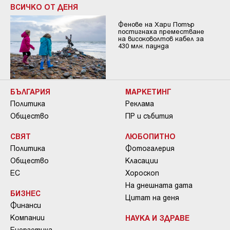
ВСИЧКО ОТ ДЕНЯ
Фенове на Хари Потър
постигнаха преместване
на високоволтов кабел за
430 млн. паунда
БЪЛГАРИЯ
МАРКЕТИНГ
Политика
Реклама
Общество
ПР и събития
СВЯТ
ЛЮБОПИТНО
Политика
Фотогалерия
Общество
Класации
ЕС
Хороскоп
На днешната дата
БИЗНЕС
Цитат на деня
Финанси
Компании
НАУКА И ЗДРАВЕ
Енергетика