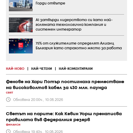
Горди отвътре
А1 затвърди лидерството си като най-
голямата технологична компания и
системен интегратор
75% от служителите определят Алианц
България като страхотно място за работа
НАЙ-НОВО
|
НАЙ-ЧЕТЕНИ
|
НАЙ-КОМЕНТИРАНИ
Фенове на Хари Потър постигнаха преместване
на високоволтов кабел за 430 млн. паунда
СВЯТ
Обновена 20:00ч., 10.08.2026
Светът на парите: Как Кевин Уорш пренаписва
правилата във Федералния резерв
ФИНАНСИ
Обновена 19:40ч., 10.08.2026