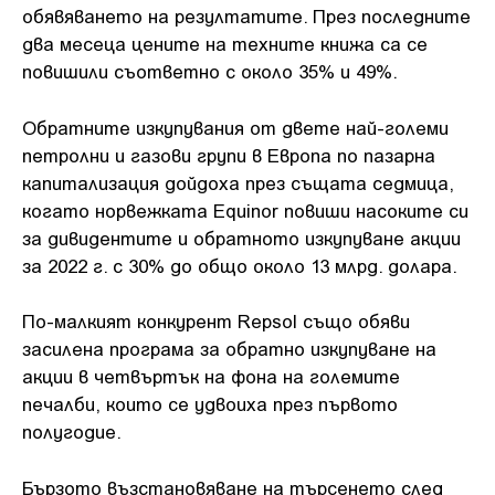
обявяването на резултатите. През последните
два месеца цените на техните книжа са се
повишили съответно с около 35% и 49%.
Обратните изкупувания от двете най-големи
петролни и газови групи в Европа по пазарна
капитализация дойдоха през същата седмица,
когато норвежката Equinor повиши насоките си
за дивидентите и обратното изкупуване акции
за 2022 г. с 30% до общо около 13 млрд. долара.
По-малкият конкурент Repsol също обяви
засилена програма за обратно изкупуване на
акции в четвъртък на фона на големите
печалби, които се удвоиха през първото
полугодие.
Бързото възстановяване на търсенето след