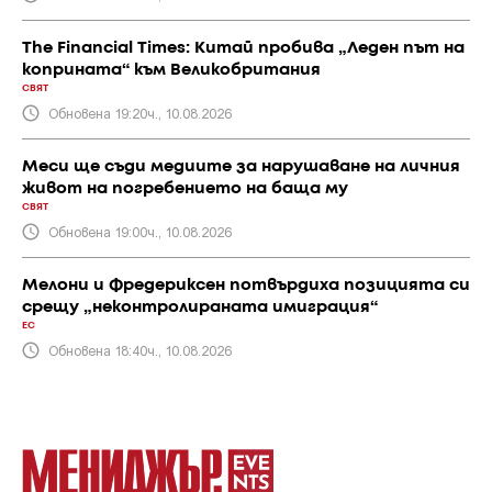
The Financial Times: Китай пробива „Леден път на
коприната“ към Великобритания
СВЯТ
Обновена 19:20ч., 10.08.2026
Меси ще съди медиите за нарушаване на личния
живот на погребението на баща му
СВЯТ
Обновена 19:00ч., 10.08.2026
Мелони и Фредериксен потвърдиха позицията си
срещу „неконтролираната имиграция“
ЕС
Обновена 18:40ч., 10.08.2026