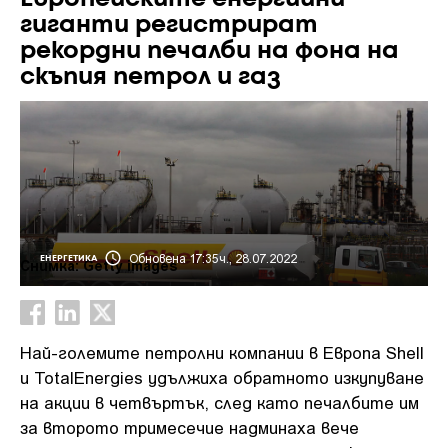
гиганти регистрират
рекордни печалби на фона на
скъпия петрол и газ
Обновена 17:35ч., 28.07.2022
ЕНЕРГЕТИКА
Снимка: Getty images
Най-големите петролни компании в Европа Shell
и TotalEnergies удължиха обратното изкупуване
на акции в четвъртък, след като печалбите им
за второто тримесечие надминаха вече