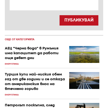
ПУБЛИКУВАЙ
ОЩЕ ОТ КАТЕГОРИЯТА
АЕЦ "Черна вода" в Румъния
има капацитет да работи
още девет дни
ЕНЕРГЕТИКА
Турция купи най-ниския обем
газ от две години и се отказа
от американския внос на
втечнено гориво
ЕНЕРГЕТИКА
Петролът поскъпна, след