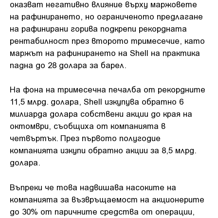
оказват негативно влияние върху маржовете
на рафинирането, но ограниченото предлагане
на рафинирани горива подкрепи рекордната
рентабилност през второто тримесечие, като
маржът на рафинирането на Shell на практика
падна до 28 долара за барел.
На фона на тримесечна печалба от рекордните
11,5 млрд. долара, Shell изкупува обратно 6
милиарда долара собствени акции до края на
октомври, съобщиха от компанията в
четвъртък. През първото полугодие
компанията изкупи обратно акции за 8,5 млрд.
долара.
Въпреки че това надвишава насоките на
компанията за възвръщаемост на акционерите
до 30% от паричните средства от операции,