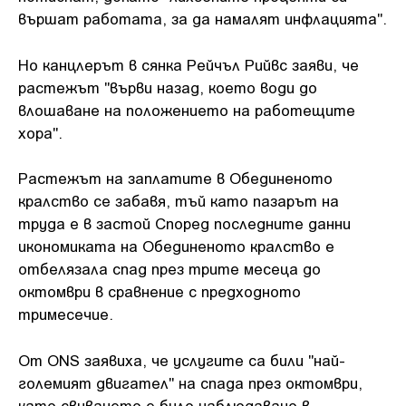
вършат работата, за да намалят инфлацията".
Но канцлерът в сянка Рейчъл Рийвс заяви, че
растежът "върви назад, което води до
влошаване на положението на работещите
хора".
Растежът на заплатите в Обединеното
кралство се забавя, тъй като пазарът на
труда е в застой Според последните данни
икономиката на Обединеното кралство е
отбелязала спад през трите месеца до
октомври в сравнение с предходното
тримесечие.
От ONS заявиха, че услугите са били "най-
големият двигател" на спада през октомври,
като свиването е било наблюдавано в