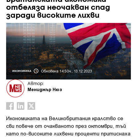
отбеляза неочакван спад
заради високите лихви
Обновена 14:50ч., 13.12.2023
ИКОНОМИКА
Снимка:Shutterstock
Автор:
Мениджър Нюз
Икономиката на Великобритания кралство се
сви повече от очакваното през октомври, тъй
като по-високите лихвени проценти притиснаха