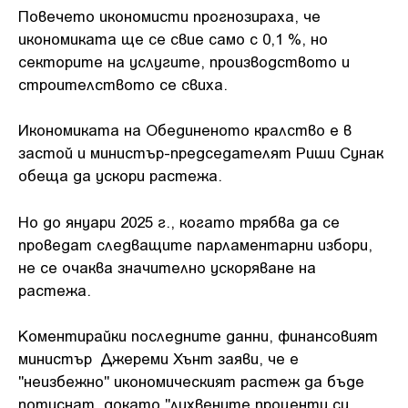
Повечето икономисти прогнозираха, че
икономиката ще се свие само с 0,1 %, но
секторите на услугите, производството и
строителството се свиха.
Икономиката на Обединеното кралство е в
застой и министър-председателят Риши Сунак
обеща да ускори растежа.
Но до януари 2025 г., когато трябва да се
проведат следващите парламентарни избори,
не се очаква значително ускоряване на
растежа.
Коментирайки последните данни, финансовият
министър Джереми Хънт заяви, че е
"неизбежно" икономическият растеж да бъде
потиснат, докато "лихвените проценти си