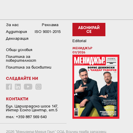
За нас
Реклама
АБОНИРАЙ
Аудитория
ISO 9001-2015
СЕ
Декларация
Editorial
МЕНИДЖЪР
Общи условия
07/2026
Пoлитикa зa
пoвepитeлнocт
Политика за бисквитки
СЛЕДВАЙТЕ НИ
КОНТАКТИ
Бул. Цариградско шосе 147,
Интер Ескпо Център, ет.5
тел: +359 887 569 640
2026 “Мениджър Медия Груп” ООД. Всички права запазени.