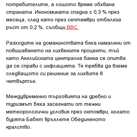
потребителите, а лошото време обхвана
страната. Икономиката спадна с 0,3 % през
месеца, след като през септември отбеляза
ръст от 0,2 %, съобщи
BBC.
Разходите на домакинствата бяха намалени от
повишаването на лихвените проценти, тъй
като Английската централна банка се опитва
да се справи с инфлацията. Тя трябва да вземе
следващото си решение за лихвите в
четвъртък.
Междувременно търговията на дребно и
туризмът бяха засегнати от тежки
метеорологични условия през октомври, когато
бурята Бабет връхлетя Обединеното
кралство.