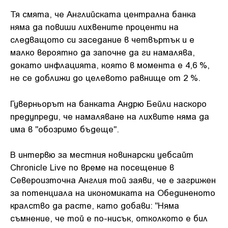
Тя смята, че Английската централна банка
няма да повиши лихвените проценти на
следващото си заседание в четвъртък и е
малко вероятно да започне да ги намалява,
докато инфлацията, която в момента е 4,6 %,
не се доближи до целевото равнище от 2 %.
Гуверньорът на банката Андрю Бейли наскоро
предупреди, че намаляване на лихвите няма да
има в "обозримо бъдеще".
В интервю за местния новинарски уебсайт
Chronicle Live по време на посещение в
Североизточна Англия той заяви, че е загрижен
за потенциала на икономиката на Обединеното
кралство да расте, като добави: "Няма
съмнение, че той е по-нисък, отколкото е бил