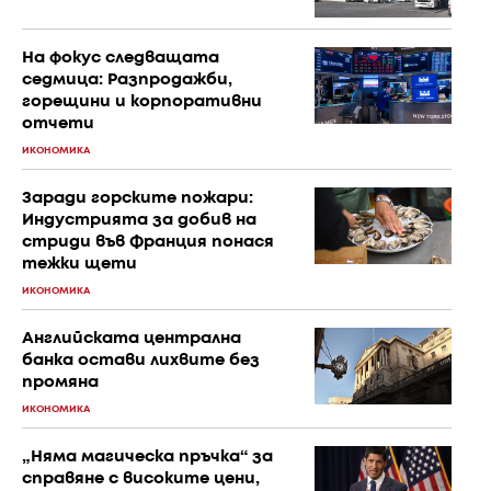
На фокус следващата
седмица: Разпродажби,
горещини и корпоративни
отчети
ИКОНОМИКА
Заради горските пожари:
Индустрията за добив на
стриди във Франция понася
тежки щети
ИКОНОМИКА
Английската централна
банка остави лихвите без
промяна
ИКОНОМИКА
„Няма магическа пръчка“ за
справяне с високите цени,