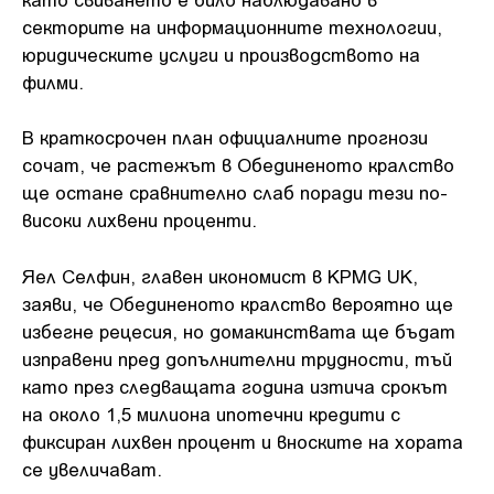
секторите на информационните технологии,
юридическите услуги и производството на
филми.
В краткосрочен план официалните прогнози
сочат, че растежът в Обединеното кралство
ще остане сравнително слаб поради тези по-
високи лихвени проценти.
Яел Селфин, главен икономист в KPMG UK,
заяви, че Обединеното кралство вероятно ще
избегне рецесия, но домакинствата ще бъдат
изправени пред допълнителни трудности, тъй
като през следващата година изтича срокът
на около 1,5 милиона ипотечни кредити с
фиксиран лихвен процент и вноските на хората
се увеличават.