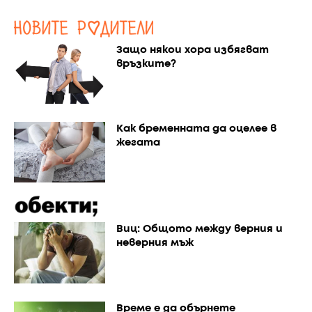
Защо някои хора избягват
връзките?
Как бременната да оцелее в
жегата
Виц: Общото между верния и
неверния мъж
Време е да обърнете