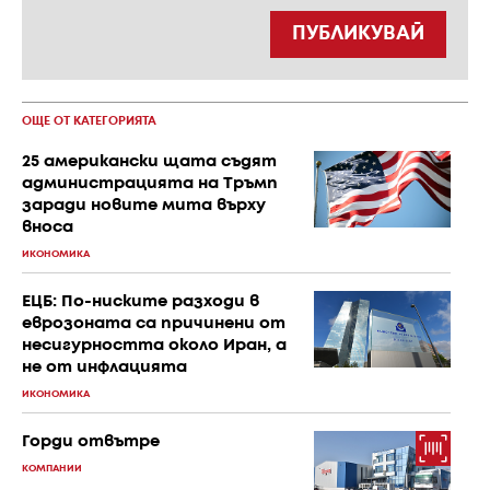
ПУБЛИКУВАЙ
ОЩЕ ОТ КАТЕГОРИЯТА
25 американски щата съдят
администрацията на Тръмп
заради новите мита върху
вноса
ИКОНОМИКА
ЕЦБ: По-ниските разходи в
еврозоната са причинени от
несигурността около Иран, а
не от инфлацията
ИКОНОМИКА
Горди отвътре
КОМПАНИИ