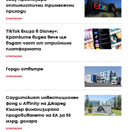
оптимистични тримесечни
приходи
КОМПАНИИ
TikTok влиза в Disney+:
Кратките видеа вече ще
бъдат част от стрийминг
платформата
КОМПАНИИ
Горди отвътре
КОМПАНИИ
Саудитският инвестиционен
фонд и Affinity на Джаред
Къшнър финализираха
придобиването на EA за 55
млрд. долара
КОМПАНИИ