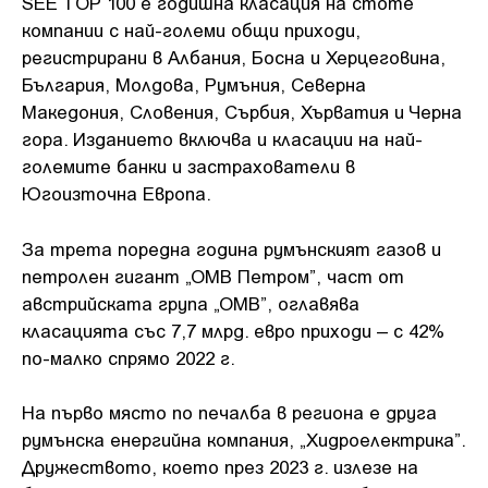
SEE TOP 100 е годишна класация на стоте
компании с най-големи общи приходи,
регистрирани в Албания, Босна и Херцеговина,
България, Молдова, Румъния, Северна
Македония, Словения, Сърбия, Хърватия и Черна
гора. Изданието включва и класации на най-
големите банки и застрахователи в
Югоизточна Европа.
За трета поредна година румънският газов и
петролен гигант „ОМВ Петром”, част от
австрийската група „ОМВ”, оглавява
класацията със 7,7 млрд. евро приходи – с 42%
по-малко спрямо 2022 г.
На първо място по печалба в региона е друга
румънска енергийна компания, „Хидроелектрика”.
Дружеството, което през 2023 г. излезе на