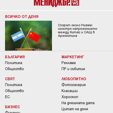
ВСИЧКО ОТ ДЕНЯ
Спорът около Huawei
изостря напрежението
между Китай и САЩ в
Аржентина
БЪЛГАРИЯ
МАРКЕТИНГ
Политика
Реклама
Общество
ПР и събития
СВЯТ
ЛЮБОПИТНО
Политика
Фотогалерия
Общество
Класации
ЕС
Хороскоп
На днешната дата
БИЗНЕС
Цитат на деня
Финанси