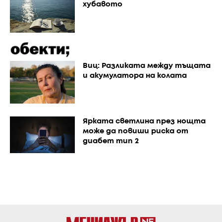
хубавото
Виц: Разликата между тъщата
и акумулатора на колата
Ярката светлина през нощта
може да повиши риска от
диабет тип 2