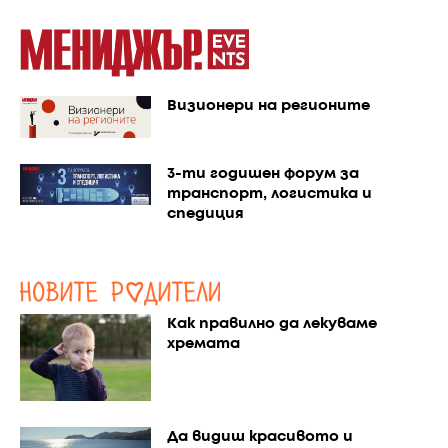
Визионери на регионите
3-ти годишен форум за
транспорт, логистика и
спедиция
Как правилно да лекуваме
хремата
Да видиш красивото и