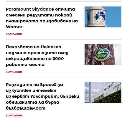
Paramount Skydance отчита
смесени резултати покрай
планираното придобиване на
Warner
КОМПАНИИ
Печалбата на Heineken
надмина прогнозите след
съкращаването на 3000
работни места
КОМПАНИИ
Разходите на SpaceX за
изкуствен интелект
изнервят Уолстрийт, въпреки
обещанията за бърза
възвръщаемост
КОМПАНИИ