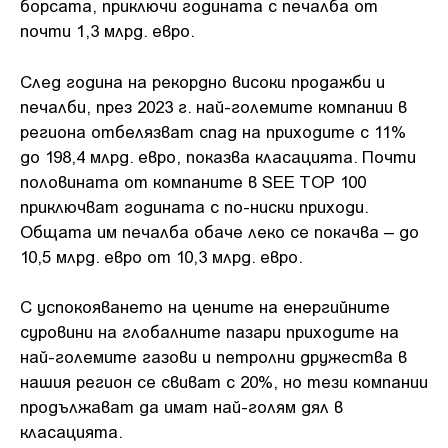
борсата, приключи годината с печалба от
почти 1,3 млрд. евро.
След година на рекордно високи продажби и
печалби, през 2023 г. най-големите компании в
региона отбелязват спад на приходите с 11%
до 198,4 млрд. евро, показва класацията. Почти
половината от компаните в SEE TOP 100
приключват годината с по-ниски приходи.
Общата им печалба обаче леко се покачва – до
10,5 млрд. евро от 10,3 млрд. евро.
С успокояването на цените на енергийните
суровини на глобалните пазари приходите на
най-големите газови и петролни дружества в
нашия регион се свиват с 20%, но тези компании
продължават да имат най-голям дял в
класацията.