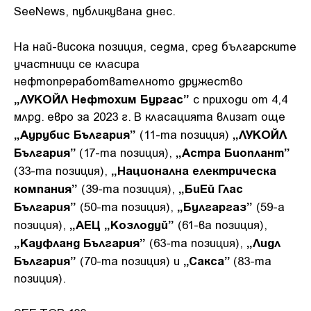
SeeNews, публикувана днес.
На най-висока позиция, седма, сред българските
участници се класира
нефтопреработвателното дружество
„ЛУКОЙЛ Нефтохим Бургас”
с приходи от 4,4
млрд. евро за 2023 г. В класацията влизат още
„Аурубис България”
„ЛУКОЙЛ
(11-та позиция)
България”
„Астра Биоплант”
(17-та позиция),
„Национална електрическа
(33-та позиция),
компания”
„БиЕй Глас
(39-та позиция),
България”
„Булгаргаз”
(50-та позиция),
(59-а
„АЕЦ „Козлодуй”
позиция),
(61-ва позиция),
„Кауфланд България”
„Лидл
(63-та позиция),
България”
„Сакса”
(70-та позиция) и
(83-та
позиция).