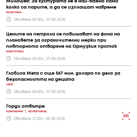
Милошев: За културата не е най-важно само
колко са парите, а да се изплащат навреме
ПОЛИТИКА
Обновена 09:40ч., 07.08.2026
Цените на петрола се повишават на фона на
плановете за ограничителни мерки при
повторното отваряне на Ормузкия проток
ЕНЕРГЕТИКА
Обновена 09:20ч., 07.08.2026
Глобиха Meta с още 567 млн. долара по дело за
безопасността на децата
СВЯТ
Обновена 09:00ч., 07.08.2026
Горди отвътре
КОМПАНИИ
|
ADVERTORIAL
Обновена 12:20ч., 05.08.2026