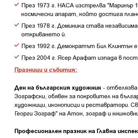
През 1973 г. НАСА изстрелва "Маринър 1
космически апарат, който достига пла
През 1978 г. Доминика става независим
откриването ѝ.
През 1992 г. Демократът Бил Клинтън е
През 2004 г. Ясер Арафат изпада в пост
Празници и събития:
Ден на българския художник
- отбелязва 
Зографски, обявен за покровител на бълг
художници, иконописци и реставратори. Св
Георги Зограф" на Атон, зограф и книжовник
Професионален празник на Главна инспек