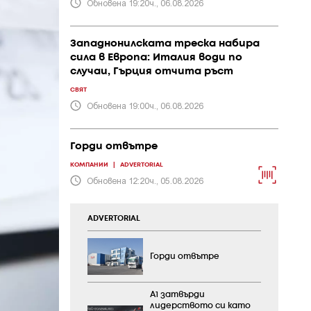
Обновена 19:20ч., 06.08.2026
Западнонилската треска набира
сила в Европа: Италия води по
случаи, Гърция отчита ръст
СВЯТ
Обновена 19:00ч., 06.08.2026
Горди отвътре
КОМПАНИИ
|
ADVERTORIAL
Обновена 12:20ч., 05.08.2026
ADVERTORIAL
Горди отвътре
А1 затвърди
лидерството си като