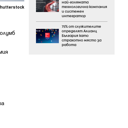
най-голямата
hutterstock
технологична компания
и системен
интегратор
75% от служителите
Колумб
определят Алианц
България като
страхотно място за
работа
мия
ра