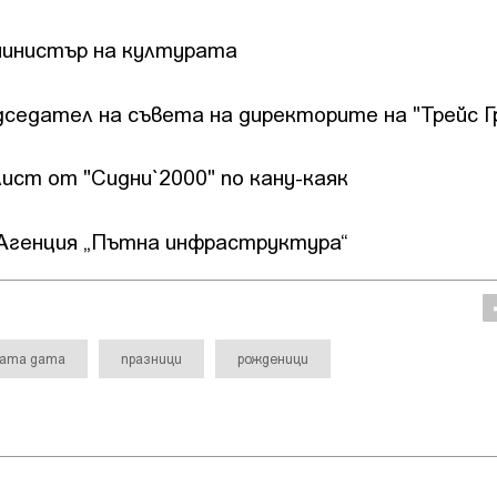
-министър на културата
едседател на съвета на директорите на "Трейс Г
лист от "Сидни`2000" по кану-каяк
 Агенция „Пътна инфраструктура“
ната дата
празници
рожденици