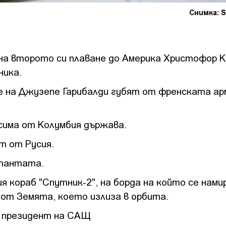
Снимка: S
е на второто си плаване до Америка Христофор 
ника.
е на Джузепе Гарибалди губят от френската ар
исима от Колумбия държава.
т от Русия.
нтантата.
я кораб "Спутник-2", на борда на който се нами
от Земята, което излиза в орбита.
за президент на САЩ