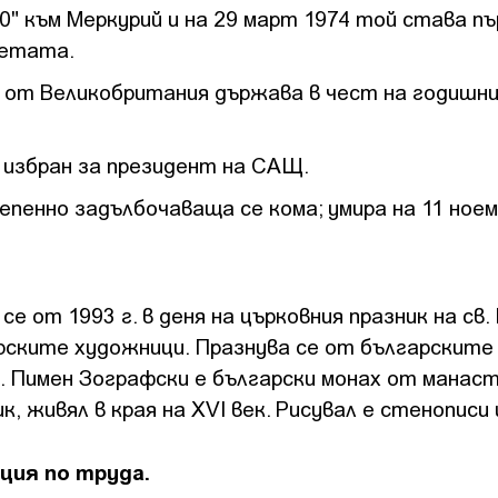
0" към Меркурий и на 29 март 1974 той става п
нетата.
а от Великобритания държава в чест на годишн
 избран за президент на САЩ.
епенно задълбочаваща се кома; умира на 11 ноем
се от 1993 г. в деня на църковния празник на св.
арските художници. Празнува се от българските
. Пимен Зографски е български монах от манаст
, живял в края на ХVI век. Рисувал е стенописи 
ция по труда.