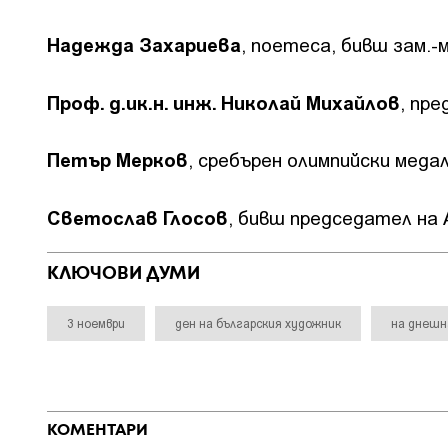
Надежда Захариева
, поетеса, бивш зам.
Проф. д.ик.н. инж. Николай Михайлов
, пр
Петър Мерков
, сребърен олимпийски меда
Светослав Глосов
, бивш председател на
КЛЮЧОВИ ДУМИ
3 ноември
ден на българския художник
на днеш
КОМЕНТАРИ