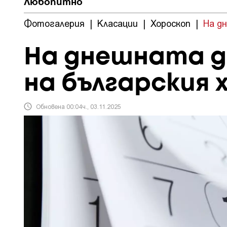
Любопитно
Фотогалерия
|
Класации
|
Хороскоп
|
На д
На днешната да
на българския 
Обновена 00:04ч., 03.11.2025