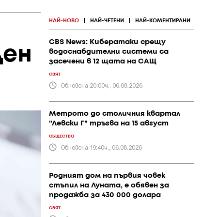
НАЙ-НОВО
|
НАЙ-ЧЕТЕНИ
|
НАЙ-КОМЕНТИРАНИ
CBS News: Кибератаки срещу
Ден
водоснабдителни системи са
засечени в 12 щата на САЩ
СВЯТ
Обновена 20:00ч., 06.08.2026
Метрото до столичния квартал
"Левски Г" тръгва на 15 август
ОБЩЕСТВО
Обновена 19:40ч., 06.08.2026
Родният дом на първия човек
стъпил на Луната, е обявен за
продажба за 430 000 долара
СВЯТ