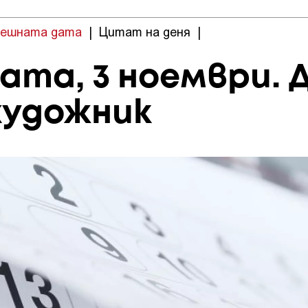
нешната дата
|
Цитат на деня
|
та, 3 ноември. 
художник