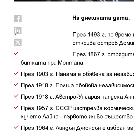
На днешната дата:
През 1493 г. по врем
открива остров Доми
През 1867 г. отрядит
битката при Монтана.
През 1903 г. Панама е обявена за незав
През 1918 г. Полша обявява независимос
През 1918 г. Австро-Унгария напуска А
През 1957 г. СССР изстрелва космически
кучето Лайка - първото живо същество 
През 1964 г. Линдън Джонсън е избран 