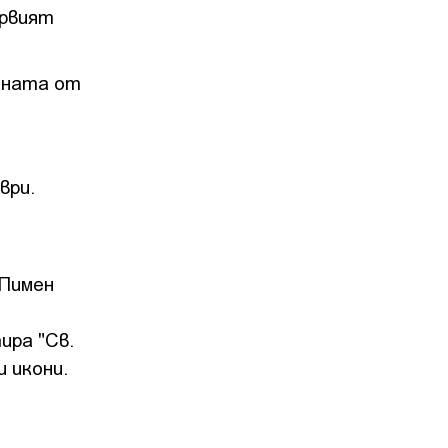
ървият
ината от
ври.
 Пимен
ира "Св.
и икони.