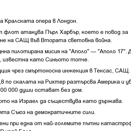
та Кралската опера в Лондон.
ят флот атакува Пърл Харбър, което е повод за
не на САЩ във Втората световна война.
унна пилотирана мисия на "Аполо" — "Аполо 17".
, известна като Синьото топче.
уция чрез смъртоносна инжекция в Тексас, САЩ.
,8 по скалата на Рихтер разтърсва Америка и у
 400 000 души остават без дом.
вото на Израел да съществува като държава.
ията Съюз на демократичните сили.
анени при една от най-големите пътни катастро