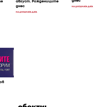
днес
те
август. Рождениците
днес
НА ДНЕШНАТА ДАТА
НА ДНЕШНАТА ДАТА
ов