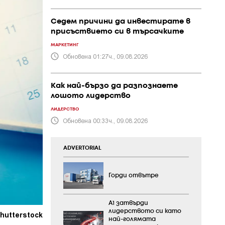
Седем причини да инвестирате в
присъствието си в търсачките
МАРКЕТИНГ
Обновена 01:27ч., 09.08.2026
Как най-бързо да разпознаете
лошото лидерство
ЛИДЕРСТВО
Обновена 00:33ч., 09.08.2026
ADVERTORIAL
Горди отвътре
А1 затвърди
лидерството си като
hutterstock
най-голямата