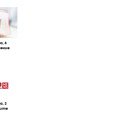
, 6
жение
, 2
ците