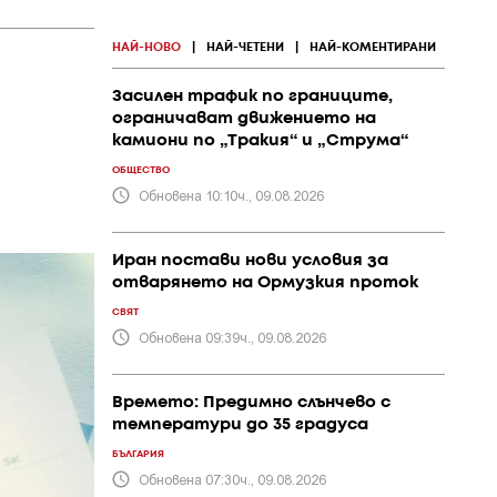
НАЙ-НОВО
|
НАЙ-ЧЕТЕНИ
|
НАЙ-КОМЕНТИРАНИ
Засилен трафик по границите,
ограничават движението на
камиони по „Тракия“ и „Струма“
ОБЩЕСТВО
Обновена 10:10ч., 09.08.2026
Иран постави нови условия за
отварянето на Ормузкия проток
СВЯТ
Обновена 09:39ч., 09.08.2026
Времето: Предимно слънчево с
температури до 35 градуса
БЪЛГАРИЯ
Обновена 07:30ч., 09.08.2026