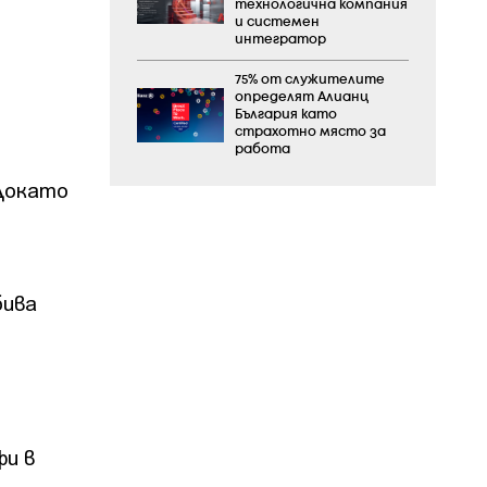
технологична компания
и системен
интегратор
75% от служителите
определят Алианц
България като
страхотно място за
работа
 Докато
бива
фи в