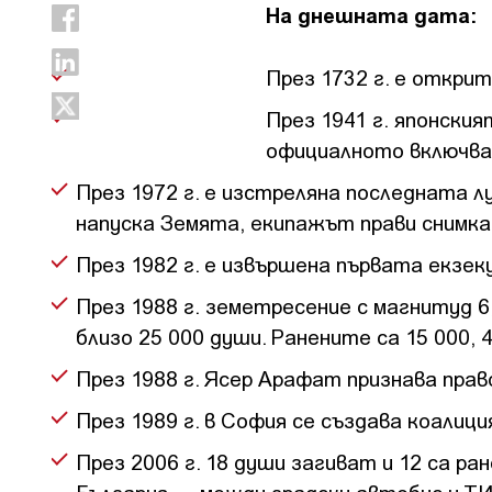
На днешната дата:
През 1732 г. е откри
През 1941 г. японски
официалното включва
През 1972 г. е изстреляна последната л
напуска Земята, екипажът прави снимка
През 1982 г. е извършена първата екзек
През 1988 г. земетресение с магнитуд 6
близо 25 000 души. Ранените са 15 000,
През 1988 г. Ясер Арафат признава пра
През 1989 г. в София се създава коалиц
През 2006 г. 18 души загиват и 12 са р