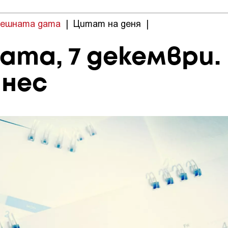
нешната дата
|
Цитат на деня
|
ата, 7 декември.
днес