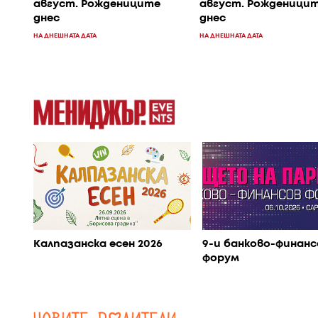
август. Рожденици
август. Рождениците
днес
днес
НА ДНЕШНАТА ДАТА
НА ДНЕШНАТА ДАТА
Калпазанска есен 2026
9-и банково-финанс
форум