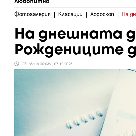
Любопитно
Фотогалерия
|
Класации
|
Хороскоп
|
На д
На днешната д
Рождениците 
Обновена 00:03ч., 07.12.2025