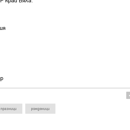
Р край Бяла.
ия
ор
празници
рожденици