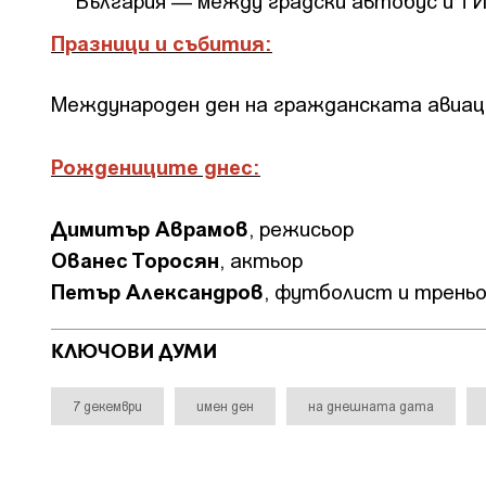
България — между градски автобус и ТИ
Празници и събития:
Международен ден на гражданската авиац
Рождениците днес:
Димитър Аврамов
, режисьор
Ованес Торосян
, актьор
Петър Александров
, футболист и трень
КЛЮЧОВИ ДУМИ
7 декември
имен ден
на днешната дата