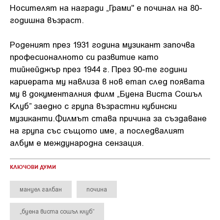
Носителят на награди „Грами" е починал на 80-
годишна възраст.
Роденият през 1931 година музикант започва
професионалното си развитие като
тийнейджър през 1944 г. През 90-те години
кариерата му навлиза в нов етап след появата
му в документалния филм „Буена Виста Сошъл
Клуб” заедно с група възрастни кубински
музиканти.Филмът става причина за създаване
на група със същото име, а последвалият
албум е международна сензация.
КЛЮЧОВИ ДУМИ
мануел галбан
почина
„буена виста сошъл клуб”