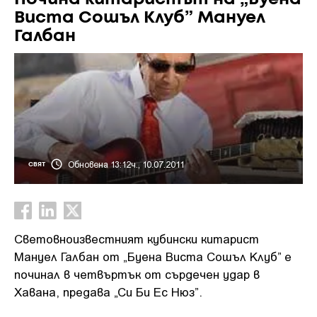
Виста Сошъл Клуб” Мануел
Галбан
Обновена 13:12ч., 10.07.2011
СВЯТ
Световноизвестният кубински китарист
Мануел Галбан от „Буена Виста Сошъл Клуб” е
починал в четвъртък от сърдечен удар в
Хавана, предава „Си Би Ес Нюз”.