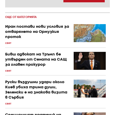
ОЩЕ ОТ КАТЕГОРИЯТА
Иран постави нови условия за
отварянето на Ормузкия
проток
СВЯТ
Бивш адвокат на Тръмп бе
утвърден от Сената на САЩ
за главен прокурор
СВЯТ
Руски въздушни удари около
Киев убиха трима души,
Зеленски е на знакова визита
в Сърбия
СВЯТ