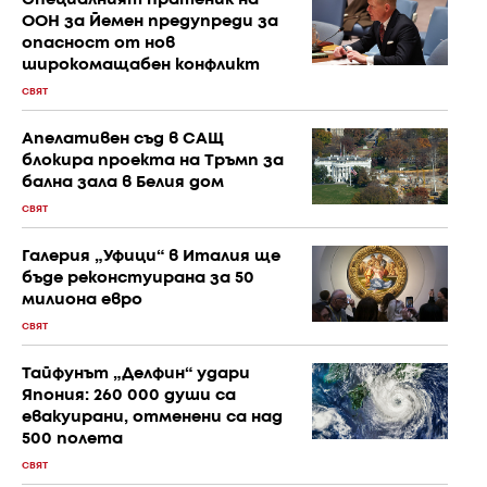
Специалният пратеник на
ООН за Йемен предупреди за
опасност от нов
широкомащабен конфликт
СВЯТ
Апелативен съд в САЩ
блокира проекта на Тръмп за
бална зала в Белия дом
СВЯТ
Галерия „Уфици“ в Италия ще
бъде реконстуирана за 50
милиона евро
СВЯТ
Тайфунът „Делфин“ удари
Япония: 260 000 души са
евакуирани, отменени са над
500 полета
СВЯТ