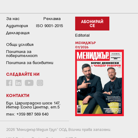
За нас
Реклама
АБОНИРАЙ
Аудитория
ISO 9001-2015
СЕ
Декларация
Editorial
МЕНИДЖЪР
Общи условия
07/2026
Пoлитикa зa
пoвepитeлнocт
Политика за бисквитки
СЛЕДВАЙТЕ НИ
КОНТАКТИ
Бул. Цариградско шосе 147,
Интер Ескпо Център, ет.5
тел: +359 887 569 640
2026 “Мениджър Медия Груп” ООД. Всички права запазени.