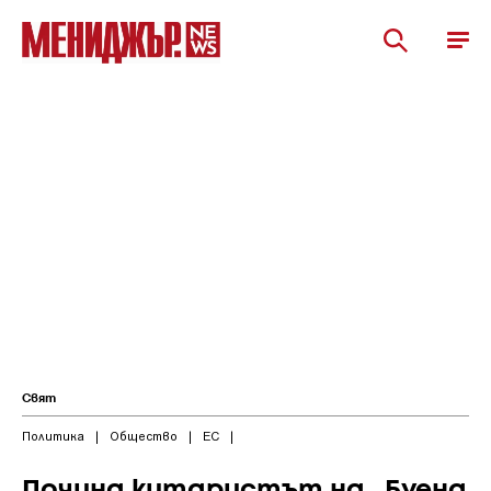
Свят
Политика
|
Общество
|
ЕС
|
Почина китаристът на „Буена