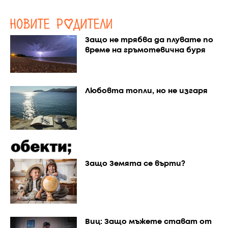
Защо не трябва да плувате по
време на гръмотевична буря
Любовта топли, но не изгаря
Защо Земята се върти?
Виц: Защо мъжете стават от