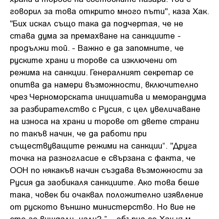
говорил за това открито много пъти", каза Хак.
"Бих искал също така да подчертая, че не
става дума за премахване на санкциите -
продължи той. - Важно е да запомните, че
руските храни и торове са изключени от
режима на санкции. Генералният секретар се
опитва да намери възможности, включително
чрез Черноморската инициатива и меморандума
за разбирателство с Русия, с цел увеличаване
на износа на храни и торове от двете страни
по такъв начин, че да работи при
съществуващите режими на санкции“. "Друга
точка на разногласие е свързана с факта, че
ООН по някакъв начин създава възможности за
Русия да заобикаля санкциите. Ако това беше
така, човек би очаквал положително изявление
от руското външно министерство. Но вие не
сте го виждали, нали? ” – обърна се Хак към