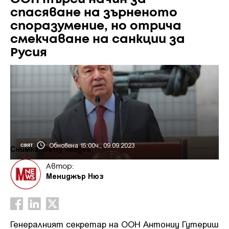
спасяване на зърненото
споразумение, но отрича
смекчаване на санкции за
Русия
Обновена 15:00ч., 09.09.2023
СВЯТ
Снимка: Getty Images
Автор:
Мениджър Нюз
Генералният секретар на ООН Антониу Гутериш