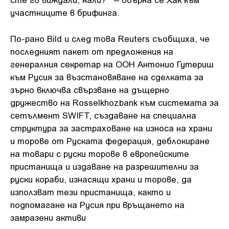
участниците в брифинга.
По-рано Bild и след това Reuters съобщиха, че
последният пакет от предложения на
генералния секретар на ООН Антонио Гутериш
към Русия за възстановяване на сделката за
зърно включва свързване на дъщерно
дружество на Rosselkhozbank към системата за
сетълмент SWIFT, създаване на специална
структура за застраховане на износа на храни
и торове от Руската федерация, деблокиране
на товари с руски торове в европейските
пристанища и издаване на разрешителни за
руски кораби, изнасящи храни и торове, да
използват тези пристанища, както и
подпомагане на Русия при връщането на
замразени активи