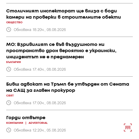
Столичният инспекторат ще влиза с боди
камери на проверки в строителните обекти
ОБЩЕСТВО
Обновена 18:20ч., 08.08.2026
МО: Взривилият се във въздушното ни
пространство дрон вероятно е украински,
инцидентът не е преднамерен
БЪЛГАРИЯ
Обновена 17:40ч., 08.08.2026
Бивш адвокат на Тръмп бе утвърден от Сената
на САЩ за главен прокурор
СВЯТ
Обновена 17:00ч., 08.08.2026
Горди отвътре
КОМПАНИИ
|
ADVERTORIAL
Обновена 12:20ч., 05.08.2026