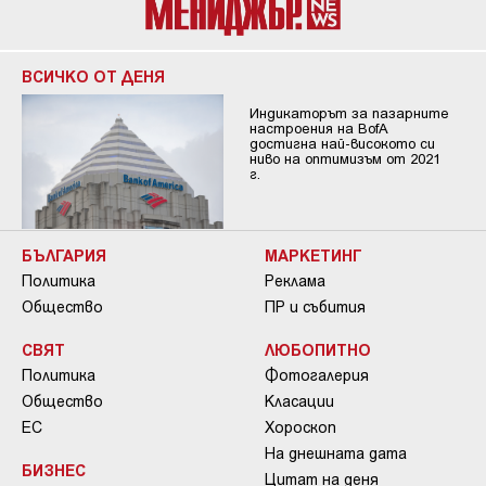
ВСИЧКО ОТ ДЕНЯ
Индикаторът за пазарните
настроения на BofA
достигна най-високото си
ниво на оптимизъм от 2021
г.
БЪЛГАРИЯ
МАРКЕТИНГ
Политика
Реклама
Общество
ПР и събития
СВЯТ
ЛЮБОПИТНО
Политика
Фотогалерия
Общество
Класации
ЕС
Хороскоп
На днешната дата
БИЗНЕС
Цитат на деня