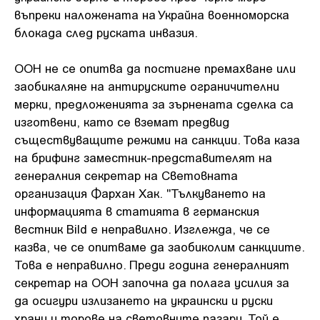
въпреки наложената на Украйна военноморска
блокада след руската инвазия.
ООН не се опитва да постигне премахване или
заобикаляне на антируските ограничителни
мерки, предложенията за зърнената сделка са
изготвени, като се вземат предвид
съществуващите режими на санкции. Това каза
на брифинг заместник-представителят на
генералния секретар на Световната
организация Фархан Хак. "Тълкуването на
информацията в статията в германския
вестник Bild е неправилно. Изглежда, че се
казва, че се опитваме да заобиколим санкциите.
Това е неправилно. Преди година генералният
секретар на ООН започна да полага усилия за
да осигури излизането на украински и руски
храни и торове на световните пазари. Той е