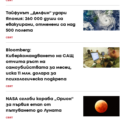
СВЯТ
Тайфунът „Делфин“ удари
Япония: 260 000 души са
евакуирани, отменени са над
500 полета
СВЯТ
Bloomberg:
Киберкомандването на САЩ
отчита ръст на
самоубийствата за месец,
иска 11 млн. долара за
психологическа подкрепа
СВЯТ
NASA сглоби кораба „Орион“
за първия етап от
пътуването до Луната
СВЯТ