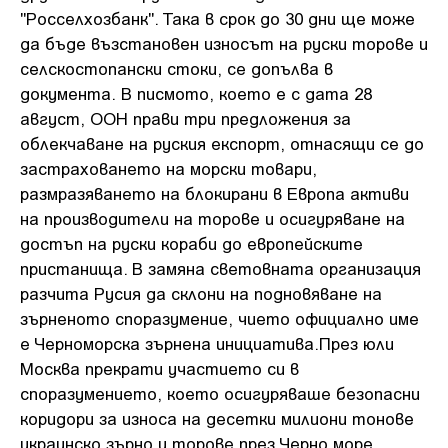
"Росселхозбанк". Така в срок до 30 дни ще може
да бъде възстановен износът на руски торове и
селскостопански стоки, се допълва в
документа. В писмото, което е с дата 28
август, ООН прави три предложения за
облекчаване на руския експорт, отнасящи се до
застраховането на морски товари,
размразяването на блокирани в Европа активи
на производители на торове и осигуряване на
достъп на руски кораби до европейските
пристанища. В замяна световната организация
разчита Русия да склони на подновяване на
зърненото споразумение, чието официално име
е Черноморска зърнена инициатива.През юли
Москва прекрати участието си в
споразумението, което осигуряваше безопасни
коридори за износа на десетки милиони тонове
украинско зърно и торове през Черно море