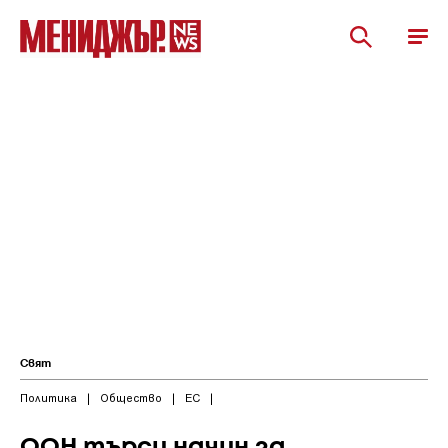
Свят
Политика
|
Общество
|
ЕС
|
ООН търси начин за