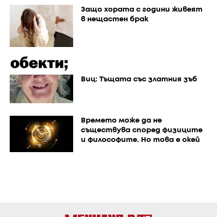
Защо хората с години живеят
в нещастен брак
Виц: Тъщата със златния зъб
Времето може да не
съществува според физиците
и философите. Но това е окей