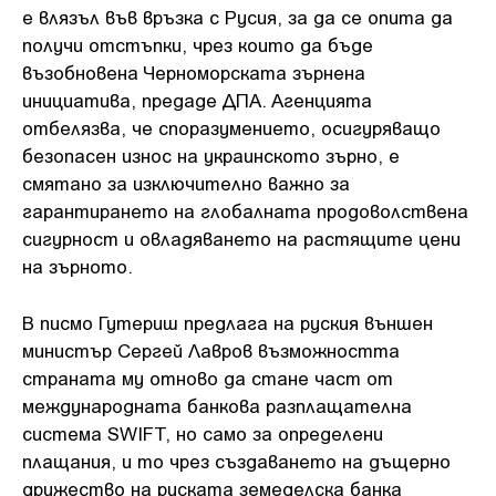
е влязъл във връзка с Русия, за да се опита да
получи отстъпки, чрез които да бъде
възобновена Черноморската зърнена
инициатива, предаде ДПА. Агенцията
отбелязва, че споразумението, осигуряващо
безопасен износ на украинското зърно, е
смятано за изключително важно за
гарантирането на глобалната продоволствена
сигурност и овладяването на растящите цени
на зърното.
В писмо Гутериш предлага на руския външен
министър Сергей Лавров възможността
страната му отново да стане част от
международната банкова разплащателна
система SWIFT, но само за определени
плащания, и то чрез създаването на дъщерно
дружество на руската земеделска банка