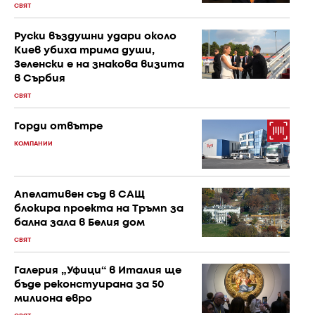
СВЯТ
Руски въздушни удари около
Киев убиха трима души,
Зеленски е на знакова визита
в Сърбия
СВЯТ
Горди отвътре
КОМПАНИИ
Апелативен съд в САЩ
блокира проекта на Тръмп за
бална зала в Белия дом
СВЯТ
Галерия „Уфици“ в Италия ще
бъде реконстуирана за 50
милиона евро