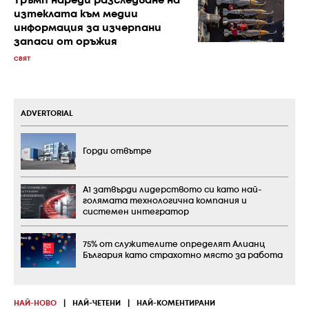
Тръмп нареди разследване на
изтеклата към медии
информация за изчерпани
запаси от оръжия
СВЯТ
ADVERTORIAL
Горди отвътре
А1 затвърди лидерството си като най-
голямата технологична компания и
системен интегратор
75% от служителите определят Алианц
България като страхотно място за работа
НАЙ-НОВО
|
НАЙ-ЧЕТЕНИ
|
НАЙ-КОМЕНТИРАНИ