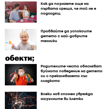
Как да познаете още на
първата среща, че той не е
подходящ
Пробвайте да успокоите
детето с най-добрите
техники
Родителите често обясняват
буйното поведение на детето
си с прекаляването със
сладкото
Всеки нов спомен уврежда
мозъчните ви клетки