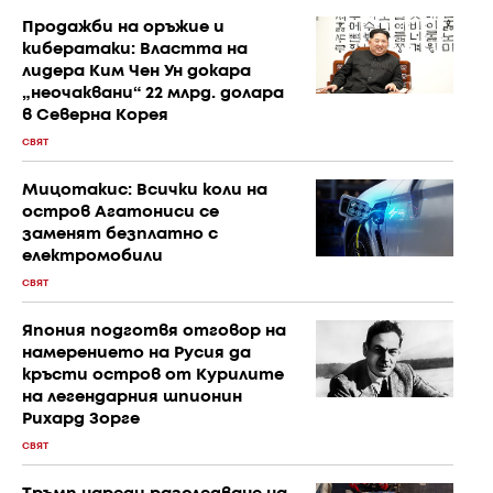
Продажби на оръжие и
кибератаки: Властта на
лидера Ким Чен Ун докара
„неочаквани“ 22 млрд. долара
в Северна Корея
СВЯТ
Мицотакис: Всички коли на
остров Агатониси се
заменят безплатно с
електромобили
СВЯТ
Япония подготвя отговор на
намерението на Русия да
кръсти остров от Курилите
на легендарния шпионин
Рихард Зорге
СВЯТ