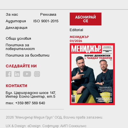
За нас
Реклама
АБОНИРАЙ
Аудитория
ISO 9001-2015
СЕ
Декларация
Editorial
МЕНИДЖЪР
Общи условия
07/2026
Пoлитикa зa
пoвepитeлнocт
Политика за бисквитки
СЛЕДВАЙТЕ НИ
КОНТАКТИ
Бул. Цариградско шосе 147,
Интер Ескпо Център, ет.5
тел: +359 887 569 640
2026 “Мениджър Медия Груп” ООД. Всички права запазени.
UX & Design:
eDesign
Софтуер:
АИП Солюшънс