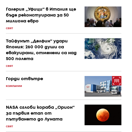
Галерия „Уфици“ в Италия ще
бъде реконстуирана за 50
милиона евро
СВЯТ
Тайфунът „Делфин“ удари
Япония: 260 000 души са
евакуирани, отменени са над
500 полета
СВЯТ
Горди отвътре
КОМПАНИИ
NASA сглоби кораба „Орион“
за първия етап от
пътуването до Луната
СВЯТ