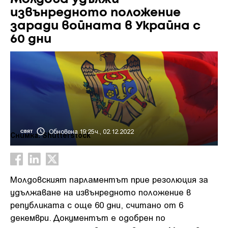
извънредното положение
заради войната в Украйна с
60 дни
Обновена 19:25ч., 02.12.2022
СВЯТ
Снимка: Shutterstock
Молдовският парламентът прие резолюция за
удължаване на извънредното положение в
републиката с още 60 дни, считано от 6
декември. Документът е одобрен по