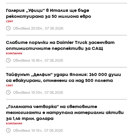
Галерия „Уфици“ в Италия ще бъде
реконстуирана за 50 милиона евро
СВЯТ
Обновена 20:00ч., 07.08.2026
Слабите поръчки на Daimler Truck засенчват
оптимистичните перспективи за САЩ
КОМПАНИИ
Обновена 19:45ч., 07.08.2026
Тайфунът „Делфин“ удари Япония: 260 000 души
са евакуирани, отменени са над 500 полета
СВЯТ
Обновена 19:30ч., 07.08.2026
„Голямата четворка“ на световните
техногиганти е натрупала материални активи
за 1,46 трлн. долара
КОМПАНИИ
Обновена 19:15ч., 07.08.2026