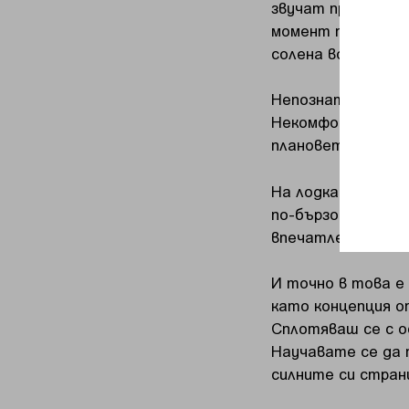
звучат презентац
момент просто ст
солена вода в лиц
Непознати хора. 
Некомфортна сред
плановете са сил
На лодката същн
по-бързо, отколк
впечатление“. Ко
И точно в това е
като концепция от
Сплотяваш се с о
Научавате се да 
силните си стран