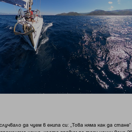
случвало да чуем в екипа си: „Това няма как да стане“
 променяме нещо, което правим по този начин вече 2