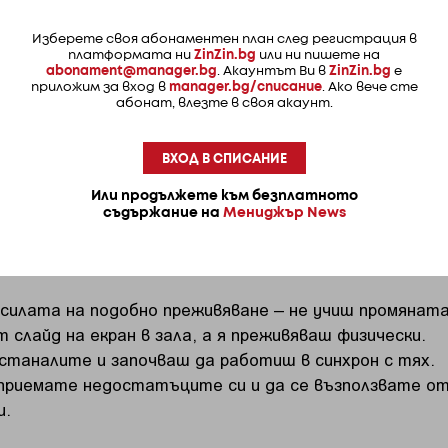
иите ти или колко уверено влизаш в срещи. В един
оиш насред вятър, дъжд, въжета, наклонена палуба
Изберете своя абонаментен план след регистрация в
ето, а шкиперът казва: „Сменяме курса, ще има буря“
платформата ни
ZinZin.bg
или ни пишете на
abonament@manager.bg
. Акаунтът Ви в
ZinZin.bg
е
приложим за вход в
manager.bg/списание
. Ако вече сте
абонат, влезте в своя акаунт.
Без лично пространство. Постоянно движение.
а. И море, което през няколко часа ти напомня, че
но надценени.
ВХОД В СПИСАНИЕ
Или продължете към безплатното
остта на характерите излиза на повърхността мно
съдържание на
Мениджър News
ото в офис. Там няма време да „мениджираш
гато вятърът се усили или пък спре.
 силата на подобно преживяване – не учиш промянат
 слайд на екран в зала, а я преживяваш физически.
станалите и започваш да работиш в синхрон с тях.
приемате недостатъците си и да се възползвате о
и.