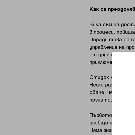
Как се преодоля
Била съм на доста
в процеси, повиш
Поради това да с
управление на пр
от друга страна,
приключения.
Отидох на това п
Нещо различно, п
обаче, че още в 
познато.
Първото нещо, ко
изобщо не се инт
Няма значение как