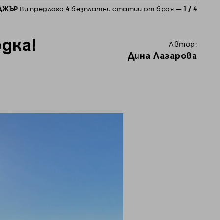
ДЖЪР
Ви предлага
4
безплатни статии от броя —
1 / 4
дка!
Автор:
Дина Лазарова