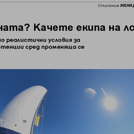
Списание
МЕНИ
ата? Качете екипа на ло
о реалистични условия за
петенции сред променяща се