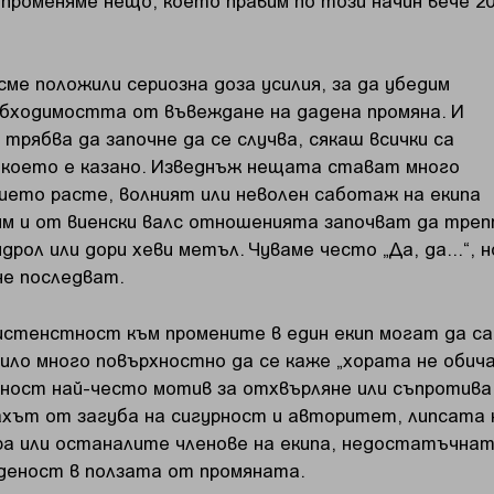
ме положили сериозна доза усилия, за да убедим
обходимостта от въвеждане на дадена промяна. И
трябва да започне да се случва, сякаш всички са
, което е казано. Изведнъж нещата стават много
ието расте, волният или неволен саботаж на екипа
им и от виенски валс отношенията започват да тре
дрол или дори хеви метъл. Чуваме често „Да, да...“, н
не последват.
истенстност към промените в един екип могат да са
 било много повърхностно да се каже „хората не обич
ност най-често мотив за отхвърляне или съпротива
хът от загуба на сигурност и авторитет, липсата 
ра или останалите членове на екипа, недостатъчна
деност в ползата от промяната.