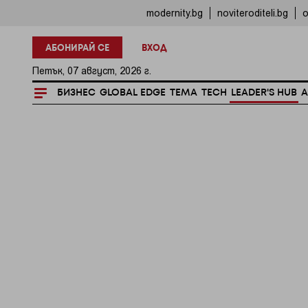
modernity.bg
noviteroditeli.bg
o
АБОНИРАЙ СЕ
ВХОД
Петък, 07 август, 2026 г.
БИЗНЕС
GLOBAL EDGE
ТЕМА
TECH
LEADER'S HUB
A