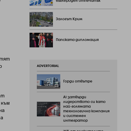
въглероден отпечатък
Залогът Крим
Папската дипломация
птят
о
ADVERTORIAL
Горди отвътре
ат
А1 затвърди
 към
лидерството си като
най-голямата
на
технологична компания
та
и системен
интегратор