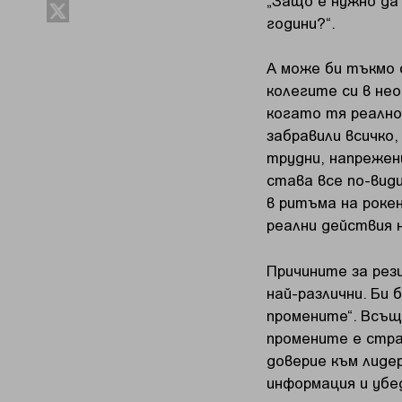
години?“.
А може би тъкмо с
колегите си в не
когато тя реално 
забравили всичко
трудни, напрежен
става все по-вид
в ритъма на рокен
реални действия 
Причините за рез
най-различни. Би
промените“. Всъщ
промените е стра
доверие към лиде
информация и убе