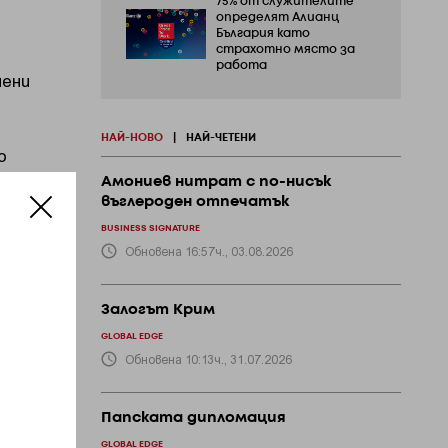
75% от служителите
определят Алианц
България като
страхотно място за
работа
мени
НАЙ-НОВО
|
НАЙ-ЧЕТЕНИ
о
а за
Амониев нитрат с по-нисък
въглероден отпечатък
BUSINESS SIGNATURE
Обновена 16:57ч., 03.08.2026
.
ко
Залогът Крим
GLOBAL EDGE
Обновена 10:13ч., 31.07.2026
Папската дипломация
GLOBAL EDGE