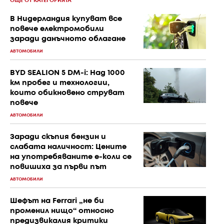
ОЩЕ ОТ КАТЕГОРИЯТА
В Нидерландия купуват все
повече електромобили
заради данъчното облагане
АВТОМОБИЛИ
BYD SEALION 5 DM-i: Над 1000
км пробег и технологии,
които обикновено струват
повече
АВТОМОБИЛИ
Заради скъпия бензин и
слабата наличност: Цените
на употребяваните е-коли се
повишиха за първи път
АВТОМОБИЛИ
Шефът на Ferrari „не би
променил нищо“ относно
предизвикалия критики