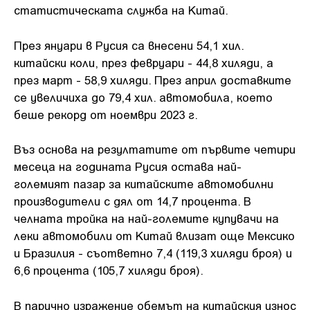
статистическата служба на Китай.
През януари в Русия са внесени 54,1 хил.
китайски коли, през февруари - 44,8 хиляди, а
през март - 58,9 хиляди. През април доставките
се увеличиха до 79,4 хил. автомобила, което
беше рекорд от ноември 2023 г.
Въз основа на резултатите от първите четири
месеца на годината Русия остава най-
големият пазар за китайските автомобилни
производители с дял от 14,7 процента. В
челната тройка на най-големите купувачи на
леки автомобили от Китай влизат още Мексико
и Бразилия - съответно 7,4 (119,3 хиляди броя) и
6,6 процента (105,7 хиляди броя).
В парично изражение обемът на китайския износ