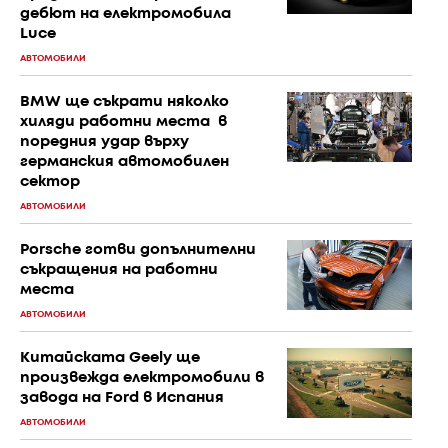
дебют на електромобила
Luce
АВТОМОБИЛИ
BMW ще съкрати няколко
хиляди работни места в
поредния удар върху
германския автомобилен
сектор
АВТОМОБИЛИ
Porsche готви допълнителни
съкращения на работни
места
АВТОМОБИЛИ
Китайската Geely ще
произвежда електромобили в
завода на Ford в Испания
АВТОМОБИЛИ