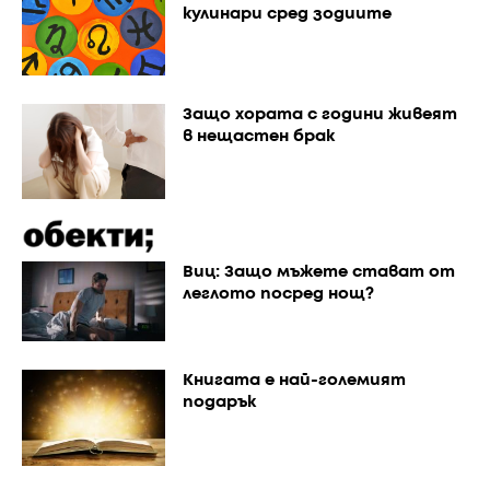
кулинари сред зодиите
Защо хората с години живеят
в нещастен брак
Виц: Защо мъжете стават от
леглото посред нощ?
Книгата е най-големият
подарък