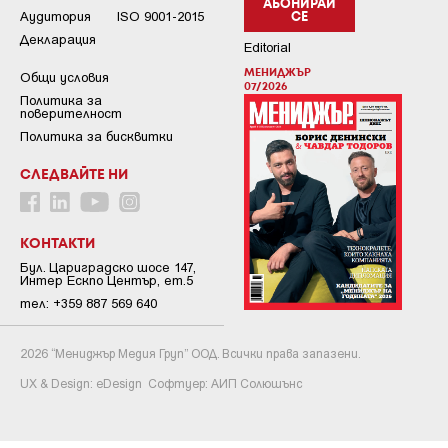
АБОНИРАЙ
Аудитория
ISO 9001-2015
СЕ
Декларация
Editorial
МЕНИДЖЪР
Общи условия
07/2026
Пoлитикa зa
пoвepитeлнocт
Политика за бисквитки
СЛЕДВАЙТЕ НИ
КОНТАКТИ
Бул. Цариградско шосе 147,
Интер Ескпо Център, ет.5
тел: +359 887 569 640
2026 “Мениджър Медия Груп” ООД. Всички права запазени.
UX & Design:
eDesign
Софтуер:
АИП Солюшънс