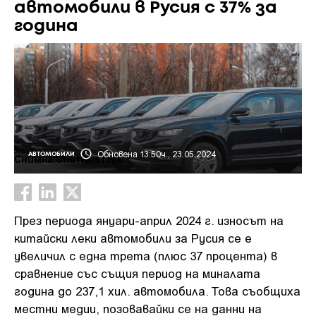
автомобили в Русия с 37% за
година
Обновена 13:50ч., 23.05.2024
АВТОМОБИЛИ
Снимка:Shutterstock
През периода януари-април 2024 г. износът на
китайски леки автомобили за Русия се е
увеличил с една трета (плюс 37 процента) в
сравнение със същия период на миналата
година до 237,1 хил. автомобила. Това съобщиха
местни медии, позовавайки се на данни на