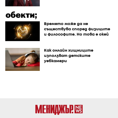
Времето може да не
съществува според физиците
и философите. Но това е окей
Как онлайн хищниците
използват детските
уебкамери