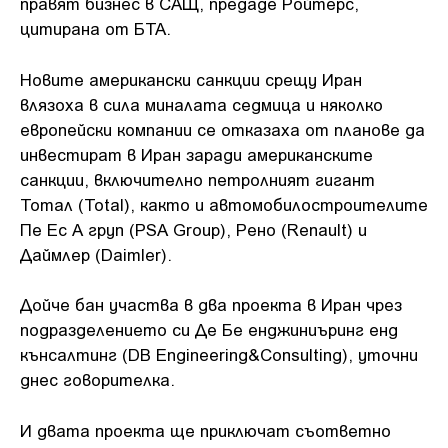
правят бизнес в САЩ, предаде Ройтерс,
цитирана от БТА.
Новите американски санкции срещу Иран
влязоха в сила миналата седмица и няколко
европейски компании се отказаха от планове да
инвестират в Иран заради американските
санкции, включително петролният гигант
Тотал (Total), както и автомобилостроителите
Пе Ес А груп (PSA Group), Рено (Renault) и
Даймлер (Daimler).
Дойче бан участва в два проекта в Иран чрез
подразделението си Де Бе енджиниъринг енд
кънсалтинг (DB Engineering&Consulting), уточни
днес говорителка.
И двата проекта ще приключат съответно