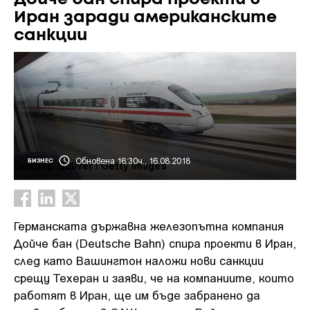
Иран заради американските
санкции
Обновена 16:30ч., 16.08.2018
БИЗНЕС
Снимка: Guliver / Getty images
Германската държавна железопътна компания
Дойче бан (Deutsche Bahn) спира проекти в Иран,
след като Вашингтон наложи нови санкции
срещу Техеран и заяви, че на компаниите, които
работят в Иран, ще им бъде забранено да