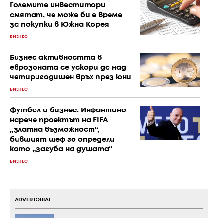
Големите инвеститори
смятат, че може би е време
за покупки в Южна Корея
БИЗНЕС
Бизнес активността в
еврозоната се ускори до над
четиригодишен връх през юни
БИЗНЕС
Футбол и бизнес: Инфантино
нарече проектът на FIFA
„златна възможност“,
бившият шеф го определи
като „загуба на душата“
БИЗНЕС
ADVERTORIAL