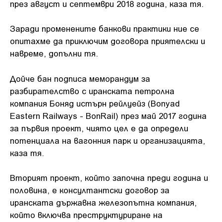
през август и септември 2018 година, каза тя.
Заради променените банкови практики ние се
опитахме да приключим договора приятелски и
навреме, допълни тя.
Дойче бан подписа меморандум за
разбирателство с иранската петролна
компания Боняд истърн рейлуейз (Bonyad
Eastern Railways - BonRail) през май 2017 година
за първия проект, чиято цел е да определи
потенциала на вагонния парк и организацията,
каза тя.
Вторият проект, който започна преди година и
половина, е консултантски договор за
иранската държавна железопътна компания,
който включва преструктуриране на