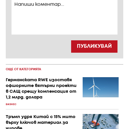
ПУБЛИКУВАЙ
ОЩЕ ОТ КАТЕГОРИЯТА
Германската RWE изоставя
офшорните вятърни проекти
в САЩ срещу компенсация от
1,2 млрд. долара
БИЗНЕС
Тръмп удря Китай с 15% мито
върху ключов материал за
чипове