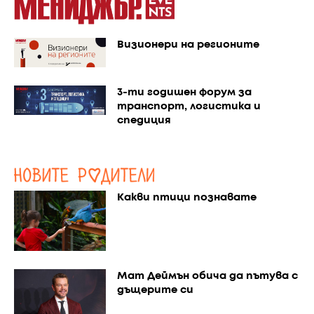
Визионери на регионите
3-ти годишен форум за
транспорт, логистика и
спедиция
Какви птици познавате
Мат Деймън обича да пътува с
дъщерите си