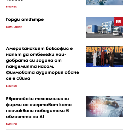
БИЗНЕС
Горди отвътре
КОМПАНИИ
Американският боксофис е
напът да отбележи най-
добрата си година от
пандемията насам.
Филмовата аудитория обаче
се е свила
БИЗНЕС
Европейски технологични
фирми се очертават като
неочаквани победители в
областта на AI
БИЗНЕС