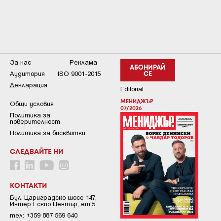
За нас
Реклама
АБОНИРАЙ
Аудитория
ISO 9001-2015
СЕ
Декларация
Editorial
МЕНИДЖЪР
Общи условия
07/2026
Пoлитикa зa
пoвepитeлнocт
Политика за бисквитки
СЛЕДВАЙТЕ НИ
КОНТАКТИ
Бул. Цариградско шосе 147,
Интер Ескпо Център, ет.5
тел: +359 887 569 640