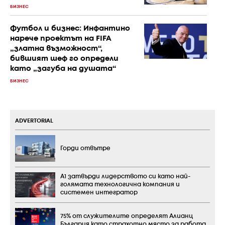
БИЗНЕС
Футбол и бизнес: Инфантино
нарече проектът на FIFA
„златна възможност“,
бившият шеф го определи
като „загуба на душата“
БИЗНЕС
ADVERTORIAL
Горди отвътре
А1 затвърди лидерството си като най-
голямата технологична компания и
системен интегратор
75% от служителите определят Алианц
България като страхотно място за работа