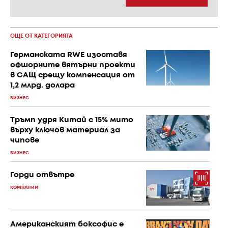
ОЩЕ ОТ КАТЕГОРИЯТА
Германската RWE изоставя
офшорните вятърни проекти
в САЩ срещу компенсация от
1,2 млрд. долара
БИЗНЕС
Тръмп удря Китай с 15% мито
върху ключов материал за
чипове
БИЗНЕС
Горди отвътре
КОМПАНИИ
Американският боксофис е