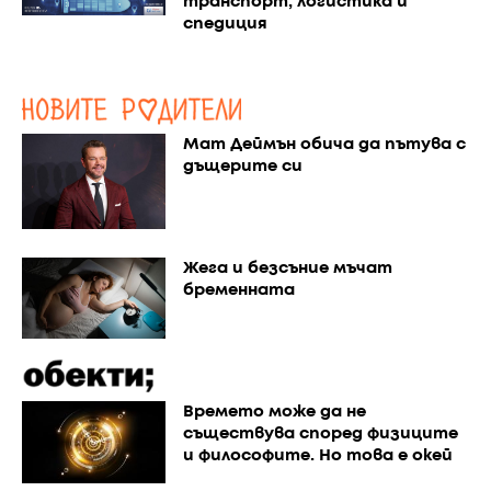
транспорт, логистика и
спедиция
Мат Деймън обича да пътува с
дъщерите си
Жега и безсъние мъчат
бременната
Времето може да не
съществува според физиците
и философите. Но това е окей