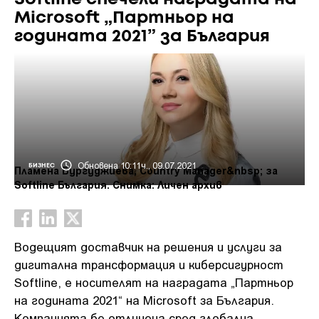
Microsoft „Партньор на
годината 2021” за България
Обновена 10:11ч., 09.07.2021
БИЗНЕС
Пламена Бургуджиева, Country Manager&nbsp; за
Softline България. Снимка: Личен архив
Водещият доставчик на решения и услуги за
дигитална трансформация и киберсигурност
Softline, е носителят на наградата „Партньор
на годината 2021“ на Microsoft за България.
Компанията бе отличена сред глобална