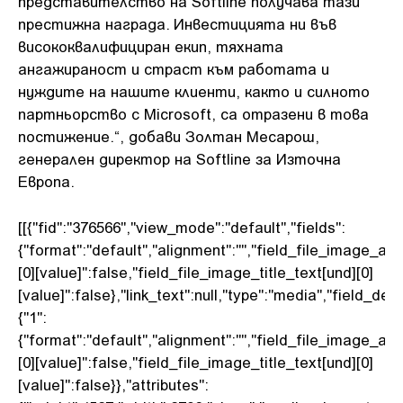
представителство на Softline получава тази
престижна награда. Инвестицията ни във
висококвалифициран екип, тяхната
ангажираност и страст към работата и
нуждите на нашите клиенти, както и силното
партньорство с Microsoft, са отразени в това
постижение.“, добави Золтан Месарош,
генерален директор на Softline за Източна
Европа.
[[{"fid":"376566","view_mode":"default","fields":
{"format":"default","alignment":"","field_file_image_alt
[0][value]":false,"field_file_image_title_text[und][0]
[value]":false},"link_text":null,"type":"media","field_delt
{"1":
{"format":"default","alignment":"","field_file_image_alt
[0][value]":false,"field_file_image_title_text[und][0]
[value]":false}},"attributes":