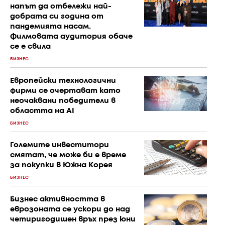
напът да отбележи най-
добрата си година от
пандемията насам.
Филмовата аудитория обаче
се е свила
БИЗНЕС
Европейски технологични
фирми се очертават като
неочаквани победители в
областта на AI
БИЗНЕС
Големите инвеститори
смятат, че може би е време
за покупки в Южна Корея
БИЗНЕС
Бизнес активността в
еврозоната се ускори до над
четиригодишен връх през юни