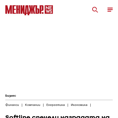
Бизнес
Финанси
|
Компании
|
Енергетика
|
Икономика
|
Softline спечели наградата на