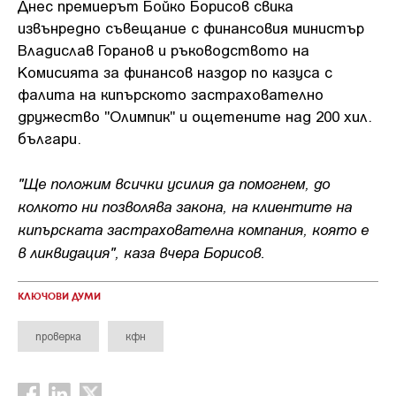
Днес премиерът Бойко Борисов свика
извънредно съвещание с финансовия министър
Владислав Горанов и ръководството на
Комисията за финансов наздор по казуса с
фалита на кипърското застрахователно
дружество "Олимпик" и ощетените над 200 хил.
българи.
"Ще положим всички усилия да помогнем, до
колкото ни позволява закона, на клиентите на
кипърската застрахователна компания, която е
в ликвидация", каза вчера Борисов.
КЛЮЧОВИ ДУМИ
проверка
кфн