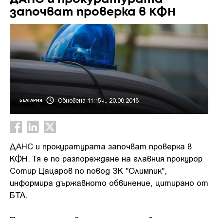
започват проверка в КФН
Обновена 11:15ч., 20.08.2018
БЪЛГАРИЯ
Снимка: Мениджър Нюз
ДАНС и прокуратурата започват проверка в
КФН. Тя е по разпореждане на главния прокурор
Сотир Цацаров по повод ЗК "Олимпик",
информира държавното обвинение, цитирано от
БТА.