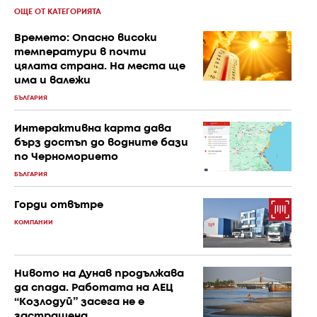
ОЩЕ ОТ КАТЕГОРИЯТА
Времето: Опасно високи
температури в почти
цялата страна. На места ще
има и валежи
БЪЛГАРИЯ
Интерактивна карта дава
бърз достъп до водните бази
по Черноморието
БЪЛГАРИЯ
Горди отвътре
КОМПАНИИ
Нивото на Дунав продължава
да спада. Работата на АЕЦ
“Козлодуй” засега не е
застрашена