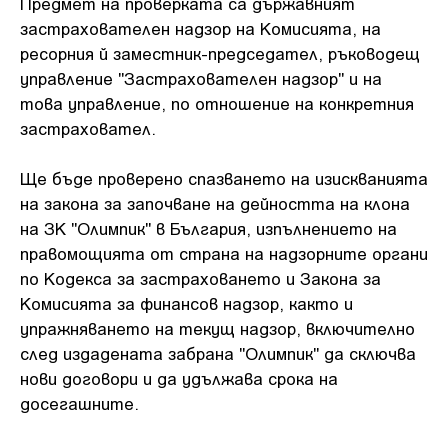
Предмет на проверката са държавният
застрахователен надзор на Комисията, на
ресорния й заместник-председател, ръководещ
управление "Застрахователен надзор" и на
това управление, по отношение на конкретния
застраховател.
Ще бъде проверено спазването на изискванията
на закона за започване на дейността на клона
на ЗК "Олимпик" в България, изпълнението на
правомощията от страна на надзорните органи
по Кодекса за застраховането и Закона за
Комисията за финансов надзор, както и
упражняването на текущ надзор, включително
след издадената забрана "Олимпик" да сключва
нови договори и да удължава срока на
досегашните.