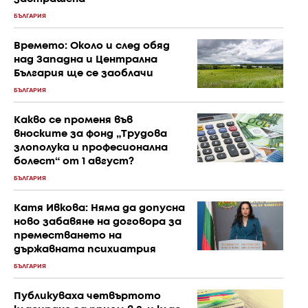
БЪЛГАРИЯ
Времето: Около и след обяд
над Западна и Централна
България ще се заоблачи
БЪЛГАРИЯ
Какво се променя във
вноските за фонд „Трудова
злополука и професионална
болест“ от 1 август?
БЪЛГАРИЯ
Катя Ивкова: Няма да допусна
ново забавяне на договора за
преместването на
държавната психиатрия
БЪЛГАРИЯ
Публикуваха четвъртото