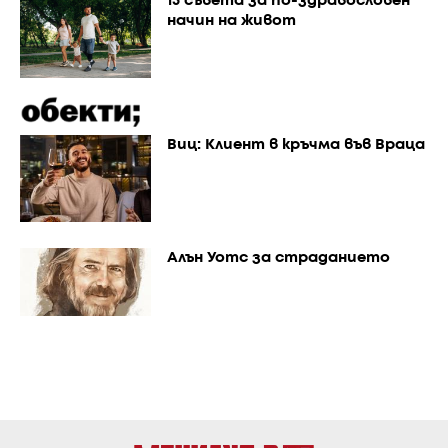
15 съвета за по-здравословен
начин на живот
Виц: Клиент в кръчма във Враца
Алън Уотс за страданието