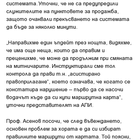
системата. Уточни, че не са предупредили
служителите на пунктовете за продажба,
защото очаквали прекъсването на системата
да бъде за няколко минути.
„Направихме един ъпдейт през нощта, видяхме,
че има още неща, които да оправим и
преценихме, че може да продължим при смяната
на митничарите. Инструктирали сме тол
контрола да прави т.н. „асистирано
правоприлагане“, което означава, че когато се
констатира нарушение – първо да се насочи
водачът къде да си купи маршрутна карта“,
уточни представителят на АПИ.
Проф. Асенов посочи, че след въвеждането,
основен проблем за хората е да си избират
правилните маршрути от картата. Той поясни,