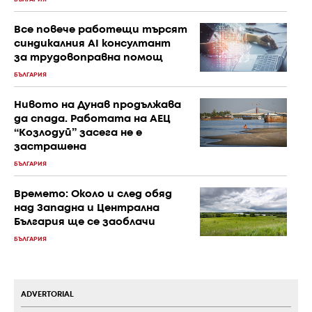
Все повече работещи търсят
синдикалния AI консултант
за трудовоправна помощ
БЪЛГАРИЯ
Нивото на Дунав продължава
да спада. Работата на АЕЦ
“Козлодуй” засега не е
застрашена
БЪЛГАРИЯ
Времето: Около и след обяд
над Западна и Централна
България ще се заоблачи
БЪЛГАРИЯ
ADVERTORIAL