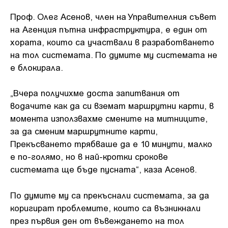
Проф. Олег Асенов, член на Управителния съвет
на Агенция пътна инфраструктура, е един от
хората, които са участвали в разработването
на тол системата. По думите му системата не
е блокирала.
„Вчера получихме доста запитвания от
водачите как да си вземат маршрутни карти, в
момента използвахме смените на митниците,
за да сменим маршрутните карти,
Прекъсването трябваше да е 10 минути, малко
е по-голямо, но в най-кротки срокове
системата ще бъде пусната“, каза Асенов.
По думите му са прекъснали системата, за да
коригират проблемите, които са възникнали
през първия ден от въвеждането на тол