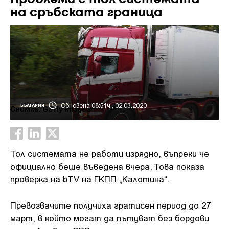
на сръбската граница
Обновена 08:51ч., 02.03.2020
БЪЛГАРИЯ
Снимка: Getty Images
Тол системата не работи изрядно, въпреки че
официално беше въведена вчера. Това показа
проверка на bTV на ГКПП „Калотина“.
Превозвачите получиха гратисен период до 27
март, в който могат да пътуват без бордови