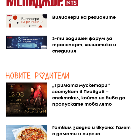
Визионери на регионите
3-ти годишен форум за
транспорт, логистика и
спедиция
„Тримата мускетари“
гостуват в Пловдив –
спектакъл, който не бива да
пропускате това лято
Готвим заедно и вкусно: Галет
с домати и сирена