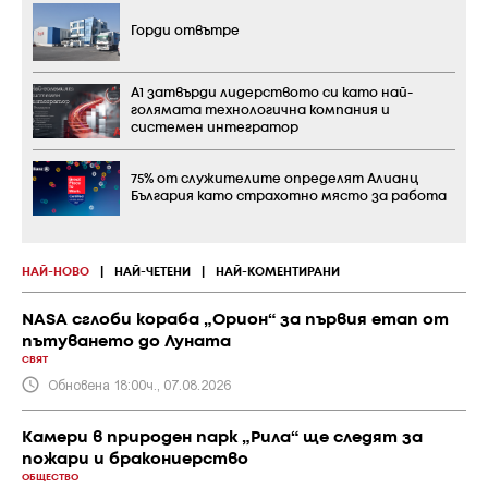
Горди отвътре
А1 затвърди лидерството си като най-
голямата технологична компания и
системен интегратор
75% от служителите определят Алианц
България като страхотно място за работа
НАЙ-НОВО
|
НАЙ-ЧЕТЕНИ
|
НАЙ-КОМЕНТИРАНИ
NASA сглоби кораба „Орион“ за първия етап от
пътуването до Луната
СВЯТ
Обновена 18:00ч., 07.08.2026
Камери в природен парк „Рила“ ще следят за
пожари и бракониерство
ОБЩЕСТВО