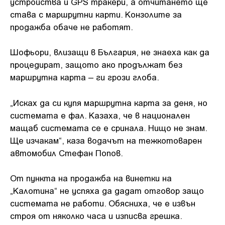
устройства и GPS тракери, а отчитането ще
става с маршрутни карти. Конзолите за
продажба обаче не работят.
Шофьори, влизащи в България, не знаеха как да
процедират, защото ако продължат без
маршрутна карта – ги грози глоба.
„Исках да си купя маршрутна карта за деня, но
системата е фал. Казаха, че в национален
мащаб системата се е сринала. Нищо не знам.
Ще изчакам“, каза водачът на тежкотоварен
автомобил Стефан Попов.
От пункта на продажба на винетки на
„Калотина“ не успяха да дадат отговор защо
системата не работи. Обясниха, че е извън
строя от няколко часа и изписва грешка.