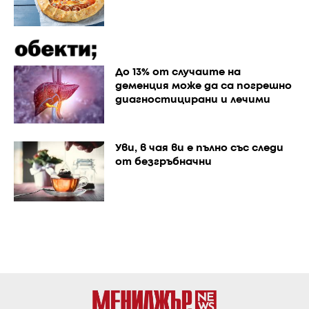
До 13% от случаите на
деменция може да са погрешно
диагностицирани и лечими
Уви, в чая ви е пълно със следи
от безгръбначни