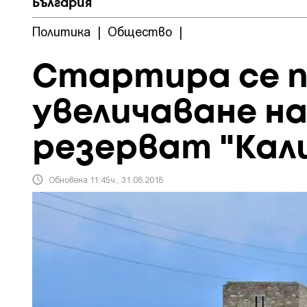
България
Политика
|
Общество
|
Стартира се п
увеличаване н
резерват "Кал
Обновена 11:45ч., 31.08.2018