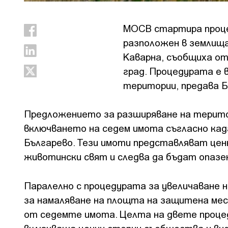
МОСВ стартира процед
разположен в землища
Каварна, съобщиха от
град. Процедурата е
територии, предава 
Предложението за разширяване на терито
включването на седем имота съгласно кад
Българево. Тези имоти представляват це
животински свят и следва да бъдат опазе
Паралелно с процедурата за увеличаване н
за намаляване на площта на защитена ме
от седемте имота. Целта на двете проце