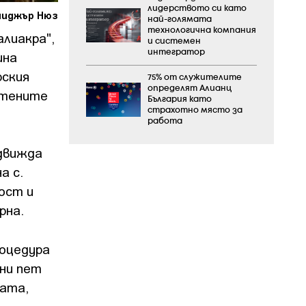
лидерството си като
ениджър Нюз
най-голямата
технологична компания
лиакра",
и системен
интегратор
ина
рския
75% от служителите
определят Алианц
итените
България като
страхотно място за
работа
движда
а с.
ост и
рна.
роцедура
ни пет
мата,