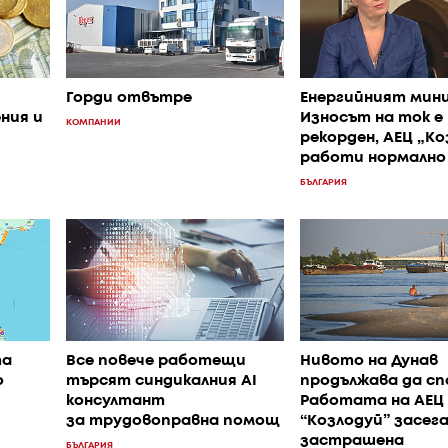
Горди отвътре
Енергийният мин
ния и
Износът на ток е
КОМПАНИИ
рекорден, АЕЦ „Ко
работи нормално
БЪЛГАРИЯ
та
Все повече работещи
Нивото на Дунав
о
търсят синдикалния AI
продължава да сп
консултант
Работата на АЕЦ
за трудовоправна помощ
“Козлодуй” засега
застрашена
БЪЛГАРИЯ