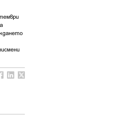
птември
а
ъждането
писмени