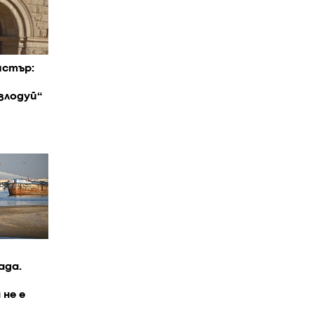
истър:
злодуй“
ада.
 не е