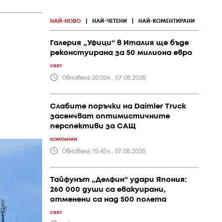
НАЙ-НОВО
|
НАЙ-ЧЕТЕНИ
|
НАЙ-КОМЕНТИРАНИ
Галерия „Уфици“ в Италия ще бъде
реконстуирана за 50 милиона евро
СВЯТ
Обновена 20:00ч., 07.08.2026
Слабите поръчки на Daimler Truck
засенчват оптимистичните
перспективи за САЩ
КОМПАНИИ
Обновена 19:45ч., 07.08.2026
Тайфунът „Делфин“ удари Япония:
260 000 души са евакуирани,
отменени са над 500 полета
СВЯТ