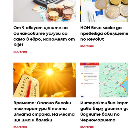
От 9 август цените на
НОИ вече може да
финансовите услуги са
превежда обезщете
само в евро, напомнят от
по Revolut
КФН
БЪЛГАРИЯ
БЪЛГАРИЯ
Времето: Опасно високи
Интерактивна кар
температури в почти
дава бърз достъп д
цялата страна. На места
водните бази по
ще има и валежи
Черноморието
БЪЛГАРИЯ
БЪЛГАРИЯ