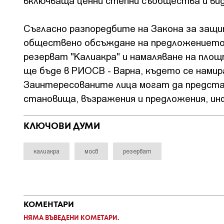
включваща ценни степни съобщества и ви
Съгласно разпоредбите на Закона за защ
обществено обсъждане на предложението 
резерват "Калиакра" и намаляване на пл
ще бъде в РИОСВ - Варна, където се нами
Заинтересованите лица могат да предста
становища, възражения и предложения, и
КЛЮЧОВИ ДУМИ
калиакра
мосв
резерват
КОМЕНТАРИ
НЯМА ВЪВЕДЕНИ КОМЕТАРИ.