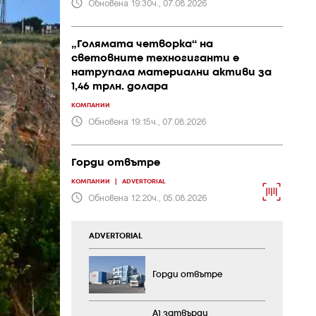
Обновена 19:30ч., 07.08.2026
„Голямата четворка“ на
световните техногиганти е
натрупала материални активи за
1,46 трлн. долара
КОМПАНИИ
Обновена 19:15ч., 07.08.2026
Горди отвътре
КОМПАНИИ
|
ADVERTORIAL
Обновена 12:20ч., 05.08.2026
ADVERTORIAL
Горди отвътре
А1 затвърди