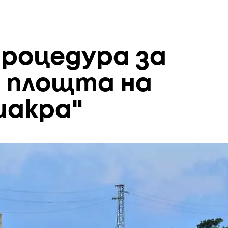
роцедура за
а площта на
иакра"