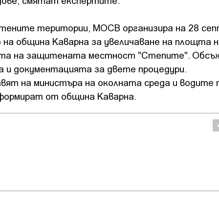
дове, смятат експертите.
итените територии, МОСВ организира на 28 се
на община Каварна за увеличаване на площта н
ощта на защитената местност "Степите". Обс
ра и документацията за двете процедури.
вят на министъра на околната среда и водите 
нформират от община Каварна.