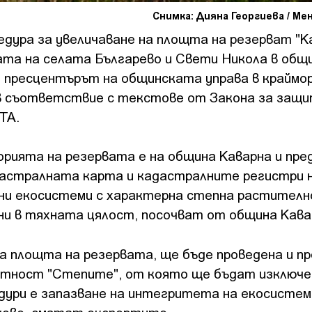
Снимка: Дияна Георгиева / М
ура за увеличаване на площта на резерват "Ка
та на селата Българево и Свети Никола в общ
 пресцентърът на общинската управа в краймо
 в съответствие с текстове от Закона за защ
БТА.
рията на резервата е на община Каварна и пре
астралната карта и кадастралните регистри н
нни екосистеми с характерна степна растителн
ни в тяхната цялост, посочват от община Кава
а площта на резервата, ще бъде проведена и п
стност "Степите", от която ще бъдат изключе
дури е запазване на интегритета на екосисте