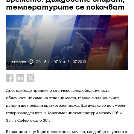
температурите се покачват
Обновена 07:01ч., 31.07.2019
БЪЛГАРИЯ
Shutterstock
Днес ще бъде предимно слънчево, след обяд с купеста
облачност, но само на отделни места, главно в планинските
райони ще превали краткотраен дъжд. Ще духа слаб до умерен
северозападен вятър. Максимални температури между 30° и
35°, в София около 30°.
В планините ще бъде предимно слънчево, след обяд с купеста и