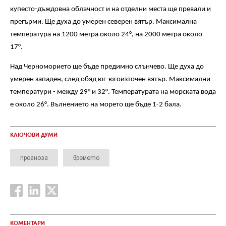
купесто-дъждовна облачност и на отделни места ще превали и
прегърми. Ще духа до умерен северен вятър. Максимална
температура на 1200 метра около 24°, на 2000 метра около
17°.
Над Черноморието ще бъде предимно слънчево. Ще духа до
умерен западен, след обяд юг-югоизточен вятър. Максимални
температури - между 29° и 32°. Температурата на морската вода
е около 26°. Вълнението на морето ще бъде 1-2 бала.
КЛЮЧОВИ ДУМИ
прогноза
времето
КОМЕНТАРИ