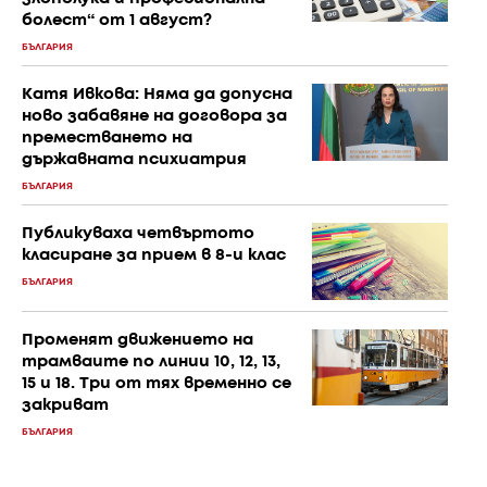
болест“ от 1 август?
БЪЛГАРИЯ
Катя Ивкова: Няма да допусна
ново забавяне на договора за
преместването на
държавната психиатрия
БЪЛГАРИЯ
Публикуваха четвъртото
класиране за прием в 8-и клас
БЪЛГАРИЯ
Променят движението на
трамваите по линии 10, 12, 13,
15 и 18. Три от тях временно се
закриват
БЪЛГАРИЯ