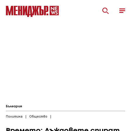
България
Политика
|
Общество
|
Времето: Дъждовете спират,