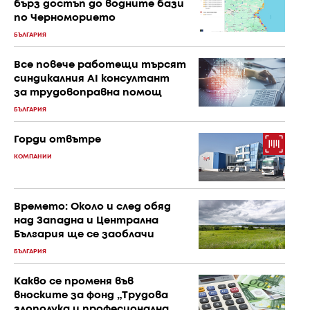
бърз достъп до водните бази
по Черноморието
БЪЛГАРИЯ
Все повече работещи търсят
синдикалния AI консултант
за трудовоправна помощ
БЪЛГАРИЯ
Горди отвътре
КОМПАНИИ
Времето: Около и след обяд
над Западна и Централна
България ще се заоблачи
БЪЛГАРИЯ
Какво се променя във
вноските за фонд „Трудова
злополука и професионална