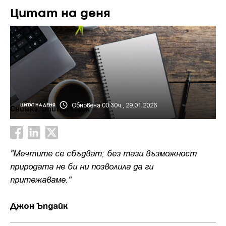
Цитат на деня
Обновена 00:30ч., 29.01.2026
ЦИТАТ НА ДЕНЯ
Снимка: Shutterstock
"Мечтите се сбъдват; без тази възможност
природата не би ни позволила да ги
притежаваме."
Джон Ъпдайк