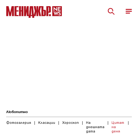
Любопитно
Фотогалерия
|
Класации
|
Хороскоп
|
На
|
Цитат
|
днешната
на
дата
деня