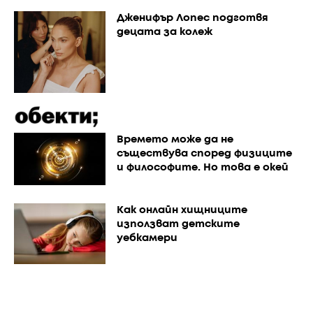
Дженифър Лопес подготвя
децата за колеж
Времето може да не
съществува според физиците
и философите. Но това е окей
Как онлайн хищниците
използват детските
уебкамери