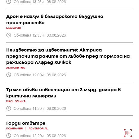
Обновена 13:25ч., 08.08.2026
Дрон е нахлул в българското въздушно
пространство
БЪЛГАРИЯ
Обновена 12:35ч., 08.08.2026
Неизвестно за известните: Актриса
предпочита раните от лъвове пред тормоза на
режисьора Алфред Хичкок
ЛЮБОПИТНО
Обновена 12:00ч., 08.08.2026
Тръмп обяви инвестиции от 3 млрд. долара в
критични минерали
ИКОНОМИКА
Обновена 11:20ч., 08.08.2026
Горди отвътре
КОМПАНИИ
|
ADVERTORIAL
Обновена 12:20ч., 05.08.2026