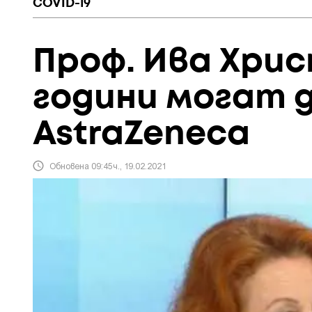
COVID-19
Проф. Ива Хрис
години могат д
AstraZeneca
Обновена 09:45ч., 19.02.2021