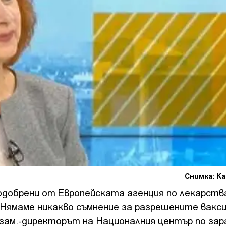
Снимка: К
одобрени от Европейската агенция по лекарств
 Нямаме никакво съмнение за разрешените вакси
зам.-директорът на Националния център по зар