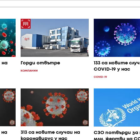
 на
Горди отвътре
133 са новите слу
COVID-19 у нас
КОМПАНИИ
COVID-19
 на
313 са новите случаи на
СЗО потвърди за 
коронавирус у нас
млн. жертви на CO