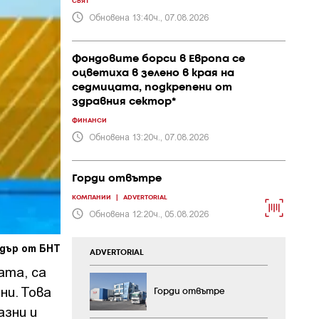
СВЯТ
Обновена 13:40ч., 07.08.2026
Фондовите борси в Европа се
оцветиха в зелено в края на
седмицата, подкрепени от
здравния сектор*
ФИНАНСИ
Обновена 13:20ч., 07.08.2026
Горди отвътре
КОМПАНИИ
|
ADVERTORIAL
Обновена 12:20ч., 05.08.2026
адър от БНТ
ADVERTORIAL
ата, са
ни. Това
Горди отвътре
азни и