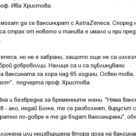
роф. Ива Христова.
 могат да се ваксинират с AstraZeneca. Според 
 са страх от новото и такива е имало и при пр
.
neca, но не я забрани, защото още не са излез
рой доброволци. Налице са и са публикувани
 ваксината за хора над 65 години. Освен това,
раст", подчерта проф. Христова.
на и безвредна за бременните жени. "Няма вакс
в - ако, недай Боже, те се разболеят, вирусът 
ократно по-добре е те да бъдат ваксинирани", об
ожена или неизвършена втора доза на ваксина