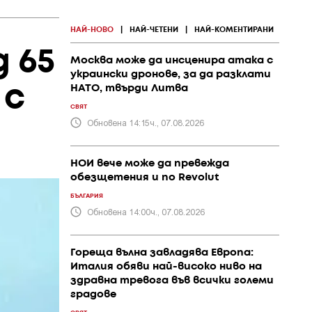
НАЙ-НОВО
|
НАЙ-ЧЕТЕНИ
|
НАЙ-КОМЕНТИРАНИ
 65
Москва може да инсценира атака с
украински дронове, за да разклати
 с
НАТО, твърди Литва
СВЯТ
Обновена 14:15ч., 07.08.2026
НОИ вече може да превежда
обезщетения и по Revolut
БЪЛГАРИЯ
Обновена 14:00ч., 07.08.2026
Гореща вълна завладява Европа:
Италия обяви най-високо ниво на
здравна тревога във всички големи
градове