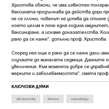
Христова обясни, че има известен толеран
ваксината продължава да действа дори пр
не се сложи, човекът не успява да стигне
което целим е поне една година имунитет,
ваксиниране, а искаме доказателства. Ко
рано да се каже", допълни проф. Христова.
Според нея още е рано да се каже дали има
случаите до миналата седмица. Данните от
увеличение. Към момента добре се управля
мерките и заболеваемостта", смята проф
КЛЮЧОВИ ДУМИ
ива христова
ваксина
коронавирус