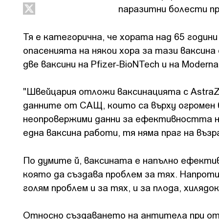
паразитни болести п
Тя е категорична, че хората над 65 години
опасенията на някои хора за тази ваксина
две ваксини на Pfizer-BioNTech и на Moderna
"Швейцария отложи ваксинацията с AstraZe
данните от САЩ, които са върху огромен б
неопровержими данни за ефективността на
една ваксина работи, тя няма праг на въз
По думите й, ваксината е напълно ефектив
която да създава проблем за тях. Напроти
голям проблем и за тях, и за плода, хиляд
Относно създаването на антитела при отл