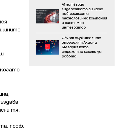
А1 затвърди
лидерството си като
най-голямата
технологична компания
нея,
и системен
едишните
интегратор
75% от служителите
определят Алианц
България като
ли
страхотно място за
работа
 когато
ина,
създава
ясни тя.
та, проф.