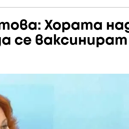
това: Хората над
а се ваксинират