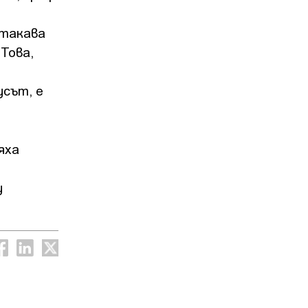
 такава
Това,
усът, е
яха
у