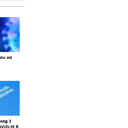
чаи на
над 2
VID-19 в