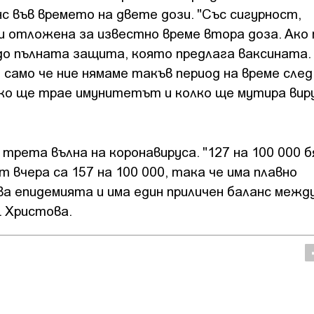
с във времето на двете дози. "Със сигурност,
и отложена за известно време втора доза. Ако
 до пълната защита, която предлага ваксината. 
 само че ние нямаме такъв период на време след
лко ще трае имунитетът и колко ще мутира вир
 трета вълна на коронавируса. "127 на 100 000 б
 вчера са 157 на 100 000, така че има плавно
ва епидемията и има един приличен баланс межд
. Христова.