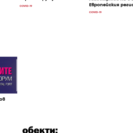
Европейския реги
COVID-19
COVID-19
ов