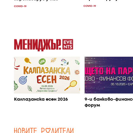
COVID-19
COVID-19
Калпазанска есен 2026
9-и банково-финанс
форум