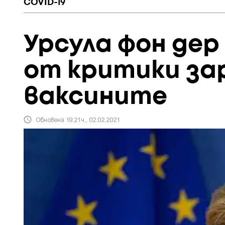
COVID-19
Урсула фон дер
от критики за
ваксините
Обновена 19:21ч., 02.02.2021