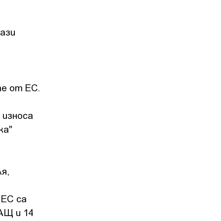
тази
те от ЕС.
 износа
ка"
я,
 ЕС са
АЩ и 14