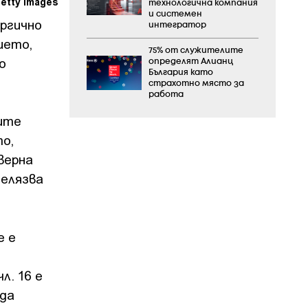
Getty Images
технологична компания
и системен
ргично
интегратор
ието,
75% от служителите
о
определят Алианц
България като
страхотно място за
работа
лите
то,
верна
белязва
е е
л. 16 е
 да