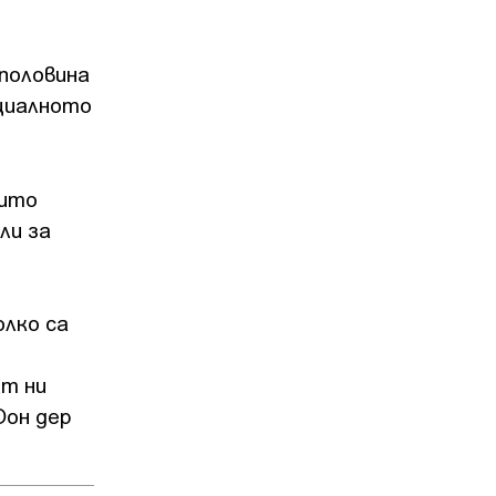
 половина
нциалното
оито
ли за
олко са
ат ни
Фон дер