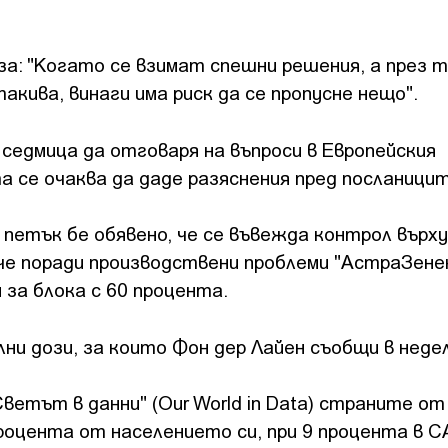
за: "Когато се взимат спешни решения, а през 
акива, винаги има риск да се пропусне нещо".
седмица да отговаря на въпроси в Европейския
а се очаква да даде разяснения пред посланици
 петък бе обявено, че се въвежда контрол върху
 че поради производствени проблеми "АстраЗене
за блока с 60 процента.
ни дози, за които Фон дер Лайен съобщи в недел
ветът в данни" (Our World in Data) страните от
процента от населението си, при 9 процента в С