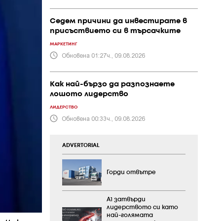
Седем причини да инвестирате в
присъствието си в търсачките
МАРКЕТИНГ
Обновена 01:27ч., 09.08.2026
Как най-бързо да разпознаете
лошото лидерство
ЛИДЕРСТВО
Обновена 00:33ч., 09.08.2026
ADVERTORIAL
Горди отвътре
А1 затвърди
лидерството си като
най-голямата