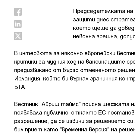
Председателката на Е
защити днес стратег
което щеше да доведе
неволна грешка, допу
В интервюта за няколко европейски вестн
критики за мудния ход на ваксинациите ср
предизвикано от бързо отмененото решени
Ирландия, който би върнал граничния кон
БТА.
Вестник "Айриш таймс" поиска шефката на 
появявала публично, откакто ЕС постанови
разрешение, да се извини за решението си.
бил приет като "временна версия" на решен