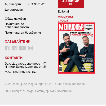
АБОНИРАЙ
Аудитория
ISO 9001-2015
СЕ
Декларация
Editorial
МЕНИДЖЪР
Общи условия
07/2026
Пoлитикa зa
пoвepитeлнocт
Политика за бисквитки
СЛЕДВАЙТЕ НИ
КОНТАКТИ
Бул. Цариградско шосе 147,
Интер Ескпо Център, ет.5
тел: +359 887 569 640
2026 “Мениджър Медия Груп” ООД. Всички права запазени.
UX & Design:
eDesign
Софтуер:
АИП Солюшънс