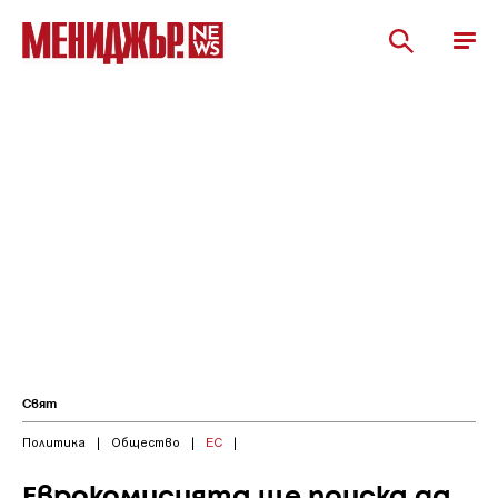
Свят
Политика
|
Общество
|
ЕС
|
Еврокомисията ще поиска да