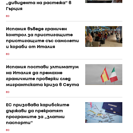
„дивидента на растежа“ в
Гърция
ЕС
Испания въведе граничен
контрол за пристигащите
пристигащите със самолети
и кораби от Италия
ЕС
Испания постави ултиматум
на Италия да премахне
граничните проверки след
мигрантската криза в Сеута
ЕС
ЕС призовава карибските
държави да прекратят
програмите за „златни
паспорти“
ЕС