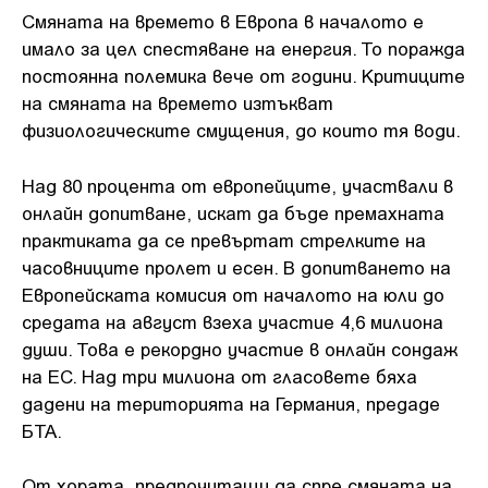
Смяната на времето в Европа в началото е
имало за цел спестяване на енергия. То поражда
постоянна полемика вече от години. Критиците
на смяната на времето изтъкват
физиологическите смущения, до които тя води.
Над 80 процента от европейците, участвали в
онлайн допитване, искат да бъде премахната
практиката да се превъртат стрелките на
часовниците пролет и есен. В допитването на
Европейската комисия от началото на юли до
средата на август взеха участие 4,6 милиона
души. Това е рекордно участие в онлайн сондаж
на ЕС. Над три милиона от гласовете бяха
дадени на територията на Германия, предаде
БТА.
От хората, предпочитащи да спре смяната на