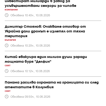
инвестират милиарди в завод за
усъвършенствани сензори за чипове
КОМПАНИИ
Обновена 10:40ч., 10.08.2026
Димитър Стоянов: Очакваме отговор от
Украйна дали дронът е излетял от тяхна
територия
БЪЛГАРИЯ
Обновена 10:20ч., 10.08.2026
Китай евакуира един милион души заради
мощната буря "Делфин"
СВЯТ
Обновена 10:12ч., 10.08.2026
Панама засилва охраната на границата си след
атентатите в Колумбия
СВЯТ
Обновена 09:50ч., 10.08.2026