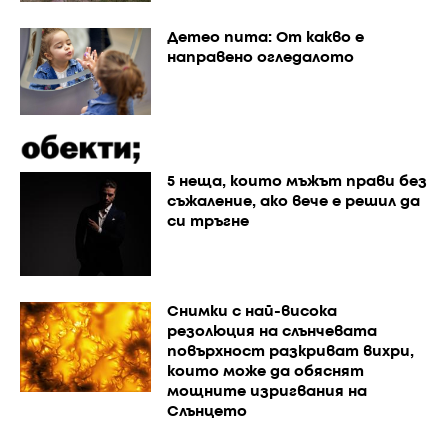
Детео пита: От какво е
направено огледалото
5 неща, които мъжът прави без
съжаление, ако вече е решил да
си тръгне
Снимки с най-висока
резолюция на слънчевата
повърхност разкриват вихри,
които може да обяснят
мощните изригвания на
Слънцето