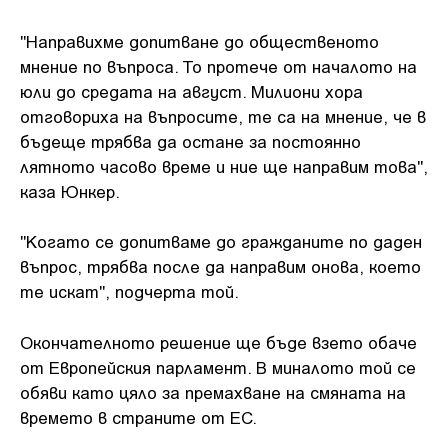
"Направихме допитване до общественото
мнение по въпроса. То протече от началото на
юли до средата на август. Милиони хора
отговориха на въпросите, те са на мнение, че в
бъдеще трябва да остане за постоянно
лятното часово време и ние ще направим това",
каза Юнкер.
"Когато се допитваме до гражданите по даден
въпрос, трябва после да направим онова, което
те искат", подчерта той.
Окончателното решение ще бъде взето обаче
от Европейския парламент. В миналото той се
обяви като цяло за премахване на смяната на
времето в страните от ЕС.