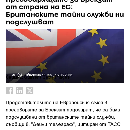
от страна на ЕС:
Британските тайни служби ни
подслушват
Обновена 13:15ч., 16.08.2018
ЕС
Снимка: Guliver / Gеtty images
Представителите на Европейския съюз в
преговорите за Брекзит подозират, че са били
подслушвани от британските тайни служби,
съобщи в. "Дейли телеграф", цитиран от ТАСС.