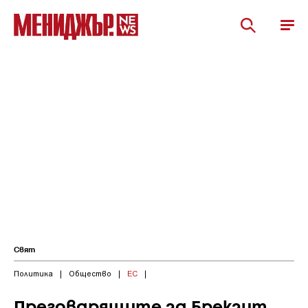
Свят
Политика
|
Общество
|
ЕС
|
Преговарящите за Брекзит