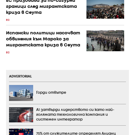
ЕС призовава за по-сигурни
граници след мигрантската
криза в Сеута
ЕС
Испански политици насочват
обвинения към Мароко за
мигрантската криза в Сеута
ЕС
ADVERTORIAL
Горди отвътре
А1 затвърди лидерството си като най-
голямата технологична компания и
системен интегратор
75% от служителите определят Алианц