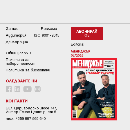
За нас
Реклама
АБОНИРАЙ
Аудитория
ISO 9001-2015
СЕ
Декларация
Editorial
МЕНИДЖЪР
Общи условия
07/2026
Пoлитикa зa
пoвepитeлнocт
Политика за бисквитки
СЛЕДВАЙТЕ НИ
КОНТАКТИ
Бул. Цариградско шосе 147,
Интер Ескпо Център, ет.5
тел: +359 887 569 640