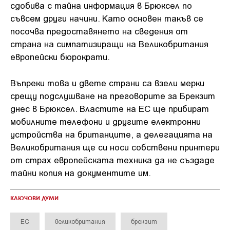
сдобива с тайна информация в Брюксел по
съвсем други начини. Като основен такъв се
посочва предоставянето на сведения от
страна на симпатизиращи на Великобритания
европейски бюрократи.
Въпреки това и двете страни са взели мерки
срещу подслушване на преговорите за Брекзит
днес в Брюксел. Властите на ЕС ще прибират
мобилните телефони и другите електронни
устройства на британците, а делегацията на
Великобритания ще си носи собствени принтери
от страх европейската техника да не създаде
тайни копия на документите им.
КЛЮЧОВИ ДУМИ
ЕС
великобритания
брекзит