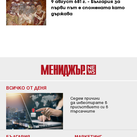
9 август 681 г. - България за
първи път е спомената като
държава
ВСИЧКО ОТ ДЕНЯ
Седем причини
да инвестирате в
присъствието си в
търсачките
БЪЛГАРИЯ
МАРКЕТИНГ