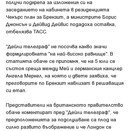
получи подкрепа за изложения си на
заседанието на кабинета в резиденцията
Чекърс план за Брекзит, а министрите Борис
Джонсън и Дейвид Дейвис подадоха оставка,
отбелязва ТАСС.
"Дейли телеграф" не посочва какво значи
формулировката "на най-високо равнище". В
статията обаче се припомня, че на 5 юли се
състоя среща между Мей и германския канцлер
Ангела Меркел, на която и двете заявиха, че
преговорите по Брекзит навлизат в решаващия
си етап.
Представители на британското правителство
обаче коментират пред "Дейли телеграф", че
предположенията за подслушване са плод на
силно развито въображение и че Лондон се