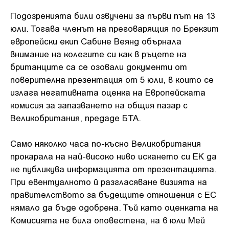
Подозренията били озвучени за първи път на 13
юли. Тогава членът на преговарящия по Брекзит
европейски екип Сабине Веянд обърнала
внимание на колегите си как в ръцете на
британците са се озовали документи от
поверителна презентация от 5 юли, в които се
излага негативната оценка на Европейската
комисия за запазването на общия пазар с
Великобритания, предаде БТА.
Само няколко часа по-късно Великобритания
прокарала на най-високо ниво искането си ЕК да
не публикува информацията от презентацията.
При евентуалното й разгласяване визията на
правителството за бъдещите отношения с ЕС
нямало да бъде одобрена. Тъй като оценката на
Комисията не била оповестена, на 6 юли Мей