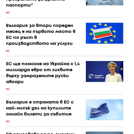
паспорти“
ЕС
България за втори пореден
месец е на първото място в
ЕС по ръст в
производството на услуги
ЕС
ЕС ще помогне на Украйна с 1,4
милиарда евро от лихвите
върху замразените руски
авоари
ЕС
България е страната в ЕС с
най-нисък дял на купилите
онлайн билети за събитие
ЕС