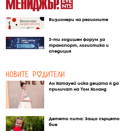
Визионери на регионите
3-ти годишен форум за
транспорт, логистика и
спедиция
Ан Хатауей иска децата ѝ да
приличат на Том Холанд
Детето пита: Защо сърцето
бие