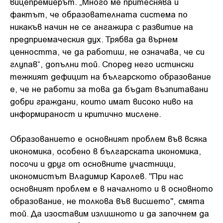
вицепремиерът. „Много ме притеснява и
фактът, че образователната система по
никакъв начин не се ангажира с развитие на
предприемаческия дух. Трябва да върнем
ценността, че да работиш, не означава, че си
глупав“, допълни той. Според него истински
тежкият дефицит на българското образование
е, че не работи за това да бъдат възпитавани
добри граждани, които имат високо ниво на
информираност и критично мислене.
Образованието е основният проблем във всяка
икономика, особено в българската икономика,
посочи и друг от основните участници,
икономистът Владимир Каролев. "При нас
основният проблем е в началното и в основното
образование, не толкова във висшето", смята
той. Да изоставим излишното и да започнем да