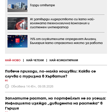
Горди отвътре
А1 затвърди лидерството си като най-
голямата технологична компания и
системен интегратор
75% от служителите определят Алианц
България като страхотно място за работа
НАЙ-НОВО
|
НАЙ-ЧЕТЕНИ
|
НАЙ-КОМЕНТИРАНИ
Повече приходи, по-малко нощувки: Какво се
случва с туризма в Хърватия?
ЕС
Обновена 14:45ч., 09.08.2026
Заплатите растат, но портфейлът не го усеща:
Инфлацията изяжда „дивидента на растежа“ в
Гърция