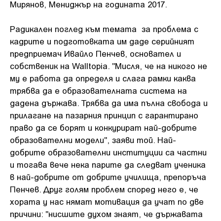
Мирянов, Мениджър на годината 2017.
Радикален поглед към темата за проблема с
кадрите и подготовката им даде серийният
предприемач Ивайло Пенчев, основател и
собственик на Walltopia. "Мисля, че на никого не
му е работа да определя и слага рамки каква
трябва да е образователната система на
дадена държава. Трябва да има пълна свобода и
прилагане на пазарния принцип с гарантирано
право да се борят и конкурират най-добрите
образователни модели", заяви той. Най-
добрите образователни институции са частни
и тогава вече нека парите да следват ученика
в най-добрите от добрите училища, препоръча
Пенчев. Друг голям проблем според него е, че
хората у нас нямат мотивация да учат по две
причини: "нисшите духом знаят, че държавата