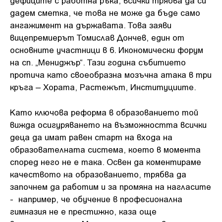
дефиците с работна ръка, всички трябва да си
дадем сметка, че това не може да бъде само
ангажимент на държавата. Това заяви
вицепремиерът Томислав Дончев, един от
основните участници в 6. Икономически форум
на сп. „Мениджър“. Тази година събитието
протича като своеобразна мозъчна атака в три
кръга – Хората, Растежът, Институциите.
Като ключова реформа в образованието той
вижда осигуряването на възможността всички
деца да имат равен старт на входа на
образователната система, което в момента
според него не е така. Освен да коментираме
качеството на образованието, трябва да
започнем да работим и за промяна на нагласите
- например, че обучение в професионална
гимназия не е престижно, каза още