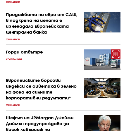
ФИНАНСИ
Продажбата на евро от САЩ
в подкрепа на йената е
изненадала Европейската
централна банка
ФИНАНСИ
Горди отвътре
КОМПАНИИ
Европейските борсови
индекси се оцветиха в зелено
на фона на силните
корпоративни резултати*
ФИНАНСИ
Шефът на JPMorgan Джейми
Даймън предупреждава за
висок ливъридж на