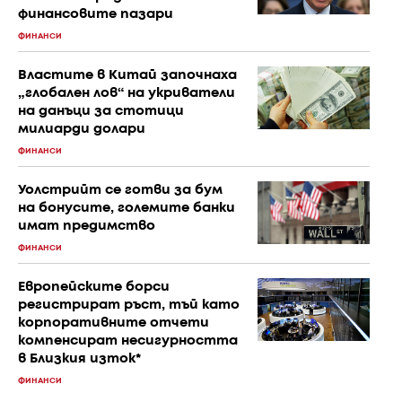
финансовите пазари
ФИНАНСИ
Властите в Китай започнаха
„глобален лов“ на укриватели
на данъци за стотици
милиарди долари
ФИНАНСИ
Уолстрийт се готви за бум
на бонусите, големите банки
имат предимство
ФИНАНСИ
Европейските борси
регистрират ръст, тъй като
корпоративните отчети
компенсират несигурността
в Близкия изток*
ФИНАНСИ