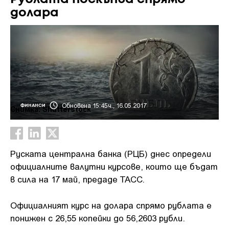
долара
Обновена 15:45ч., 16.05.2017
ФИНАНСИ
Снимка: Shutterstock
Руската централна банка (РЦБ) днес определи
официалните валутни курсове, които ще бъдат
в сила на 17 май, предаде ТАСС.
Официалният курс на долара спрямо рублата е
понижен с 26,55 копейки до 56,2603 рубли.