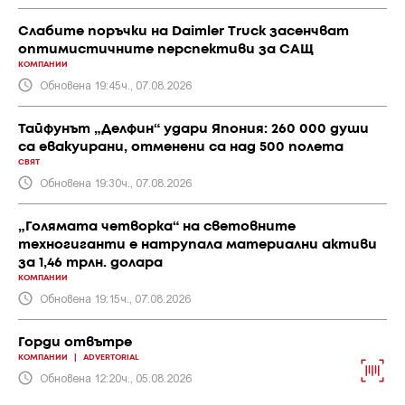
Слабите поръчки на Daimler Truck засенчват
оптимистичните перспективи за САЩ
КОМПАНИИ
Обновена 19:45ч., 07.08.2026
Тайфунът „Делфин“ удари Япония: 260 000 души
са евакуирани, отменени са над 500 полета
СВЯТ
Обновена 19:30ч., 07.08.2026
„Голямата четворка“ на световните
техногиганти е натрупала материални активи
за 1,46 трлн. долара
КОМПАНИИ
Обновена 19:15ч., 07.08.2026
Горди отвътре
КОМПАНИИ
|
ADVERTORIAL
Обновена 12:20ч., 05.08.2026