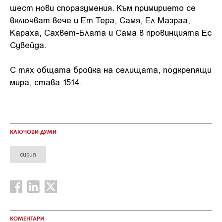
шест нови споразумения. Към примирието се
включват вече и Ет Тера, Самя, Ел Мазраа,
Караха, Сахвет-Блата и Сама в провинцията Ес
Сувейда.
С тях общата бройка на селищата, подкрепящи
мира, става 1514.
КЛЮЧОВИ ДУМИ
сирия
КОМЕНТАРИ