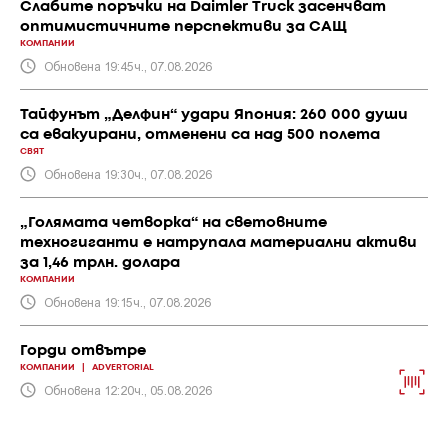
Слабите поръчки на Daimler Truck засенчват
оптимистичните перспективи за САЩ
КОМПАНИИ
Обновена 19:45ч., 07.08.2026
Тайфунът „Делфин“ удари Япония: 260 000 души
са евакуирани, отменени са над 500 полета
СВЯТ
Обновена 19:30ч., 07.08.2026
„Голямата четворка“ на световните
техногиганти е натрупала материални активи
за 1,46 трлн. долара
КОМПАНИИ
Обновена 19:15ч., 07.08.2026
Горди отвътре
КОМПАНИИ
|
ADVERTORIAL
Обновена 12:20ч., 05.08.2026