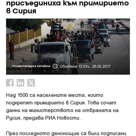
присъединиха към примирието
в Сирия
Обновена 13:33ч., 28.05.2017
РУСИЯ НАПАДНА УКРАЙНА
Guliver / Getty Images
Над 1500 са населените места, които
подкрепят примирието в Сирия. Това сочат
данни на министерството на отбраната на
Русия, предава РИА Новости.
През последното денонощие са били подписани