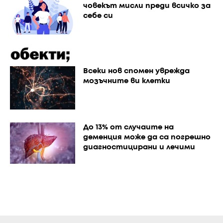
човекът мисли преди всичко за
себе си
Всеки нов спомен уврежда
мозъчните ви клетки
До 13% от случаите на
деменция може да са погрешно
диагностицирани и лечими