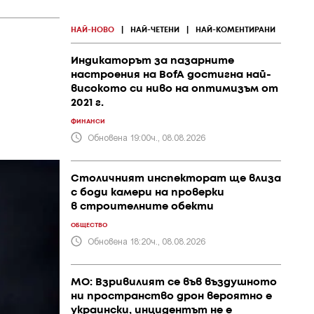
НАЙ-НОВО
|
НАЙ-ЧЕТЕНИ
|
НАЙ-КОМЕНТИРАНИ
Индикаторът за пазарните
настроения на BofA достигна най-
високото си ниво на оптимизъм от
2021 г.
ФИНАНСИ
Обновена 19:00ч., 08.08.2026
Столичният инспекторат ще влиза
с боди камери на проверки
в строителните обекти
ОБЩЕСТВО
Обновена 18:20ч., 08.08.2026
МО: Взривилият се във въздушното
ни пространство дрон вероятно е
украински, инцидентът не е