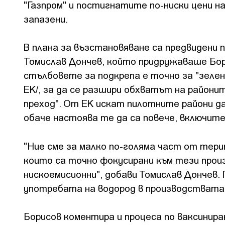
"Газпром" и постигнатите по-ниски цени на
запазени.
В плана за възстановяване са предвидени 
Томислав Дончев, който придружаваше Бор
стълбовете за подкрепа е точно за "зелен 
ЕК/, за да се разшири обхватът на районит
преход". От ЕК искат пилотните райони да
обаче настоява те да са повече, включит
"Ние сме за малко по-голяма част от тери
които са точно фокусирани към тези прои
нискоемисионни", добави Томислав Дончев.
употребата на водород в производствата,
Борисов коментира и процеса по ваксинира