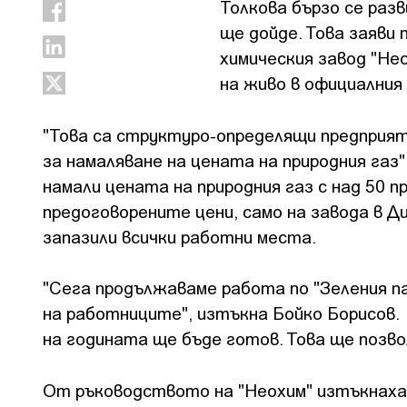
Толкова бързо се разв
ще дойде. Това заяви
химическия завод "Не
на живо в официалния
"Това са структуро-определящи предприяти
за намаляване на цената на природния газ"
намали цената на природния газ с над 50 п
предоговорените цени, само на завода в Ди
запазили всички работни места.
"Сега продължаваме работа по "Зеления п
на работниците", изтъкна Бойко Борисов.
на годината ще бъде готов. Това ще позвол
От ръководството на "Неохим" изтъкнаха,