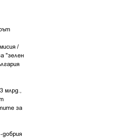
ерът
мисия /
а "зелен
ългария
 млрд.,
ат
итите за
й-добрия