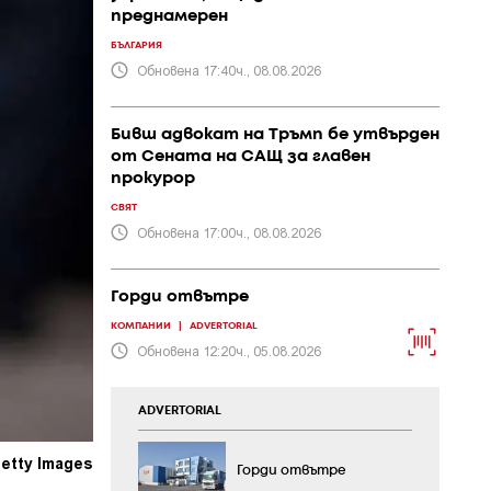
преднамерен
БЪЛГАРИЯ
Обновена 17:40ч., 08.08.2026
Бивш адвокат на Тръмп бе утвърден
от Сената на САЩ за главен
прокурор
СВЯТ
Обновена 17:00ч., 08.08.2026
Горди отвътре
КОМПАНИИ
|
ADVERTORIAL
Обновена 12:20ч., 05.08.2026
ADVERTORIAL
etty Images
Горди отвътре