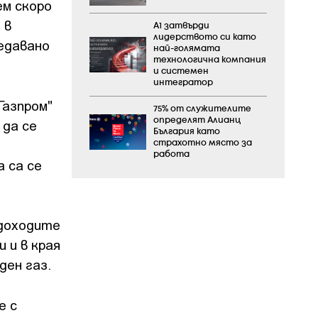
ем скоро
 в
А1 затвърди
лидерството си като
едавано
най-голямата
технологична компания
и системен
интегратор
Газпром"
75% от служителите
определят Алианц
 да се
България като
страхотно място за
работа
а са се
 доходите
 и в края
ден газ.
е с