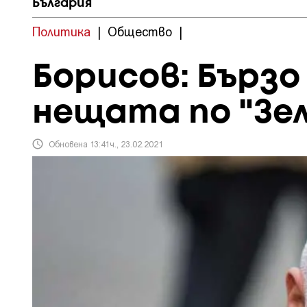
България
Политика
|
Общество
|
Борисов: Бързо
нещата по "Зе
Обновена 13:41ч., 23.02.2021