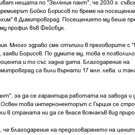
иват нещата по "Зеления пакт", че 2030 г. съвс
 премиерът Бойко Борисов по време на посещение
охим" в Димитровград. Посещението му беше пр
 му профил във Фейсбук.
я. Много здраво сме стъпили в преговорите с "
, заяви Борисов. По думите му, това е позволило
роцента и то със задна дата. Благодарение на
митровград са били върнати 17 млн. лева. и так
акт", за да се гарантира работата на завода и
 Освен това интерконекторът с Гърция се строи
и в страната ни да се внася всякакъв вид приро
 че благодарение на предоговарянето на ценит