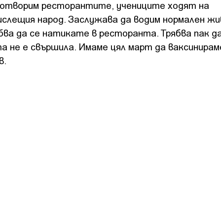
е отворим ресторантите, учениците ходят на
ислещия народ. Заслужава да водим нормален жи
бва да се натикате в ресторанта. Трябва пак да
а не е свършила. Имаме цял март да ваксинираме
ов.