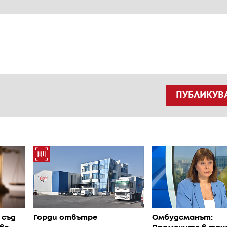
ПУБЛИКУВ
 съд
Горди отвътре
Омбудсманът: