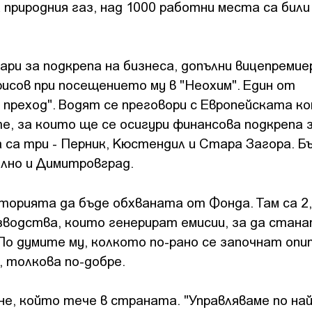
 природния газ, над 1000 работни места са били
пари за подкрепа на бизнеса, допълни вицепреми
исов при посещението му в "Неохим". Един от
преход". Водят се преговори с Европейската ко
е, за които ще се осигури финансова подкрепа з
 са три - Перник, Кюстендил и Стара Загора. Б
елно и Димитровград.
торията да бъде обхваната от Фонда. Там са 2,3
зводства, които генерират емисии, за да стан
 По думите му, колкото по-рано се започнат оп
 толкова по-добре.
не, който тече в страната. "Управляваме по на