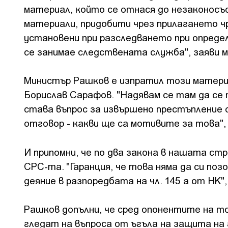
материал, който се отнася до незаконосъ
материали, придобити чрез прилагането ч
установени при разследването при определ
се занимае следствената служба", заяви 
Министър Рашков е изпратил този материа
Борислав Сарафов. "Надявам се там да се 
става въпрос за извършено престъпление о
отговор - какви ще са мотивите за това"
И припомни, че по два закона в нашата стр
СРС-та. "Гаранция, че това няма да си по
деяние в разпоредбата на чл. 145 а от НК"
Рашков допълни, че сред опонентите на то
гледат на въпроса от ъгъла на защита на 