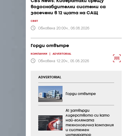
CBS News: Кибератаки срещу
водоснабдителни системи са
засечени в 12 щата на САЩ
СВЯТ
Обновена 20:00ч., 06.08.2026
Горди отвътре
КОМПАНИИ
|
ADVERTORIAL
Обновена 12:20ч., 05.08.2026
ADVERTORIAL
Горди отвътре
А1 затвърди
лидерството си като
най-голямата
технологична компания
и системен
интегратор