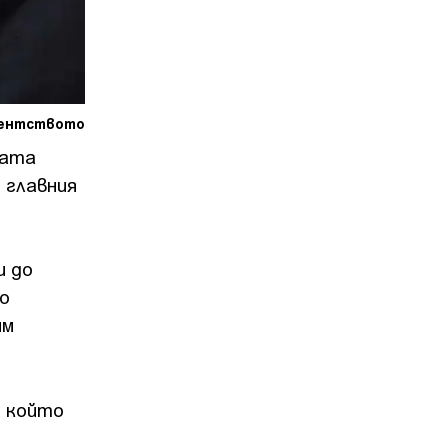
дентството
ната
 главния
и до
о
им
и който