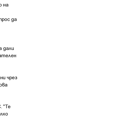
о на
прос да
а дали
цателен
ни чрез
ова
. "Те
олко