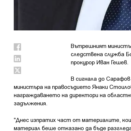
Вътрешният министър
следствена служба Бо
прокурор Иван Гешев.
В сигнала до Сарафов
министъра на правосъдието Янаки Стоилов
награждаването на директори на областни
задължения.
"Днес изпратих част от материалите, кои
материал беше отказано да бъде разглед