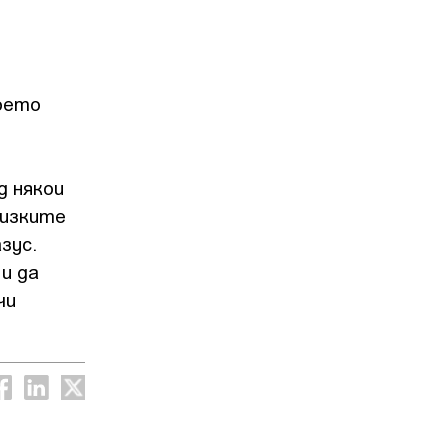
което
д някои
лизките
зус.
 и да
чи