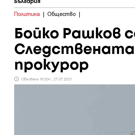
България
Политика
|
Общество
|
Бойко Рашков 
Следствената 
прокурор
Обновена 16:00ч., 27.07.2021