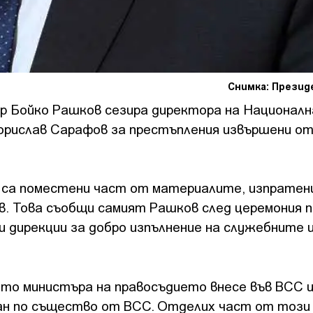
Снимка: Прези
 Бойко Рашков сезира директора на Национал
рислав Сарафов за престъпления извършени от
 са поместени част от материалите, изпратен
. Това съобщи самият Рашков след церемония п
 дирекции за добро изпълнение на служебните 
то министъра на правосъдието внесе във ВСС 
ан по същество от ВСС. Отделих част от този