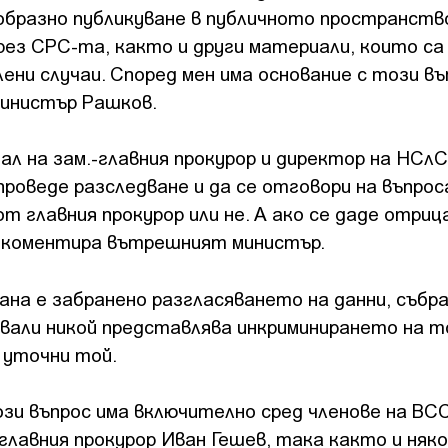
образно публикуване в публичното пространств
рез СРС-та, както и други материали, които са
ени случаи. Според мен има основание с този въ
министър Рашков.
л на зам.-главния прокурор и директор на НСлС
проведе разследване и да се отговори на въпрос
т главния прокурор или не. А ако се даде отри
, коментира вътрешният министър.
ана е забранено разгласяването на данни, събра
зовали никой представлява инкриминирането на т
, уточни той.
зи въпрос има включително сред членове на ВСС
главния прокурор Иван Гешев, така както и няк