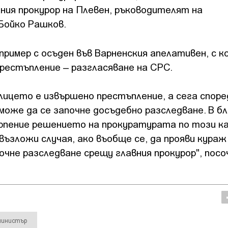
ия прокурор на Плевен, ръководителят на
 Бойко Рашков.
имер с осъден във Варненския апелативен, с 
престъпление – разгласяване на СРС.
 лицето е извършено престъпление, а сега споре
може да се започне досъдебно разследване. В б
ърпение решението на прокуратурата по този ка
възложи случая, ако въобще се, да прояви кураж
очне разследване срещу главния прокурор", посо
министър