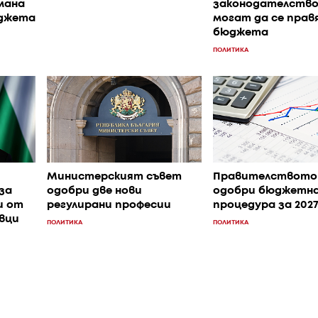
мана
законодателство
юджета
могат да се прав
бюджета
ПОЛИТИКА
Министерският съвет
Правителството
за
одобри две нови
одобри бюджетн
и от
регулирани професии
процедура за 202
вци
ПОЛИТИКА
ПОЛИТИКА