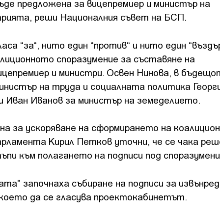
ъде предложена за вицепремиер и министър на
трията, реши Националния съвет на БСП.
аса “за“, нито един “против“ и нито един “въздъ
лиционното споразумение за съставяне на
цепремиер и министри. Освен Нинова, в бъдещо
истър на труда и социалната политика Георги
и Иван Иванов за министър на земеделието.
на за ускоряване на сформирането на коалицио
парламента Кирил Петков уточни, че се чака ре
стъпи към полагането на подписи под споразумен
а" започнаха събиране на подписи за извънред
а което да се гласува проектокабинетът.