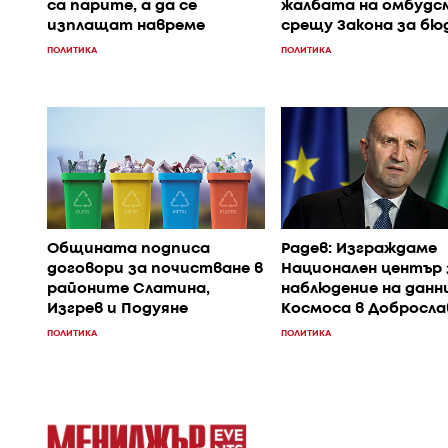
са парите, а да се
жалбата на омбудс
изплащат навреме
срещу Закона за б
ПОЛИТИКА
ПОЛИТИКА
Общината подписа
Радев: Изграждаме
договори за почистване в
Национален център 
районите Слатина,
наблюдение на данн
Изгрев и Подуяне
Космоса в Добросла
ПОЛИТИКА
ПОЛИТИКА