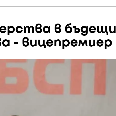
терства в бъдещ
ва - вицепремиер