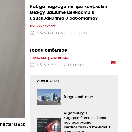
Как да подходите при конфликт
между вашите ценности и
изискванията в работата?
ТЕХНИКИ ЗА УСПЕХ
Обновена 00:27ч., 08.08.2026
Горди отвътре
КОМПАНИИ
|
ADVERTORIAL
Обновена 12:20ч., 05.08.2026
ADVERTORIAL
Горди отвътре
А1 затвърди
лидерството си като
най-голямата
hutterstock
технологична компания