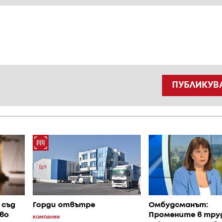
ПУБЛИКУВ
 съд
Горди отвътре
Омбудсманът:
во
Промените в тру
КОМПАНИИ