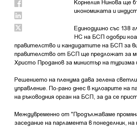
Корнелия Нинова ще б
икономиката и индус
Единодушно със 138 гл
НС на БСП одобри коа
правителство и кандидатите на БСП за ви
правителство от БСП ще предложат за мин
Христо Проданов за министър на туризма 
Решението на пленума дава зелена светли
управление. По-рано днес в кулоарите на 
на ръководния орган на БСП, за да се при
Междувременно от "Продължаваме промянат
заседание на парламента в понеделник, н