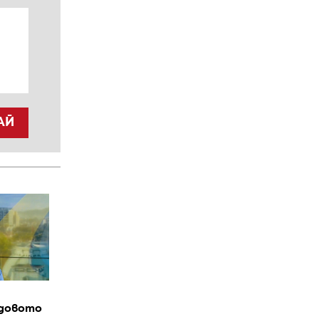
АЙ
довото