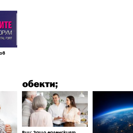
ов
Виц: Защо ергенският