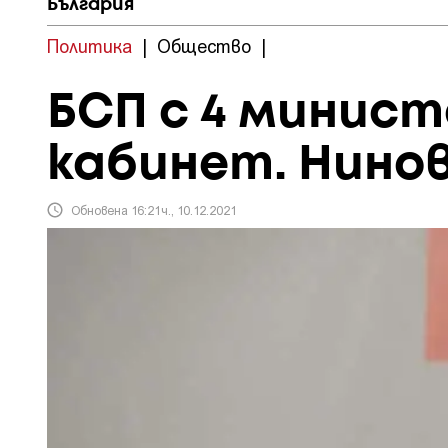
България
Политика
|
Общество
|
БСП с 4 минис
кабинет. Нино
Обновена 16:21ч., 10.12.2021