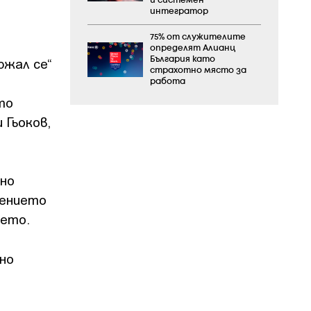
и системен
интегратор
75% от служителите
определят Алианц
ржал се“
България като
страхотно място за
работа
то
 Гьоков,
нно
шението
ието.
но