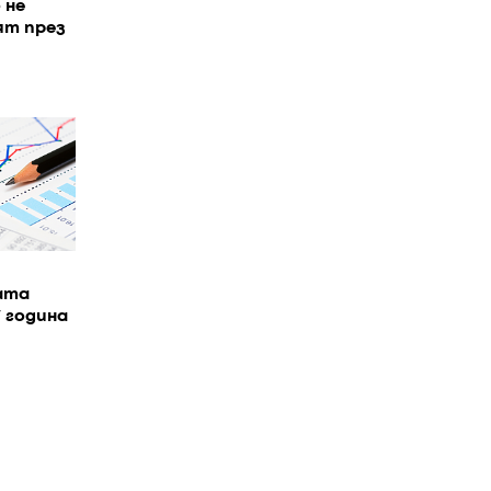
 не
ят през
ата
7 година