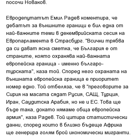
посочи Новаков.
Евродепутатът Емил Радев коментира, че
дебатът за външните граници е бил една от
най-важните теми в декемврийската сесия на
Европарламента в Страсбург. "Всички трябва
да си дават ясна сметка, че България е от
страните, която охранява най-важната
европейска граница - именно българо-
турската", каза той. Според него охраната на
външната европейска граница е приоритет
номер едно. Той отбеляза, че в "преговорите за
Сирия на масата сядат Русия, САЩ, Турция,
Иран, Саудитска Арабия, но не и ЕС. Това ще
бъде така, докато нямаме обща европейска
армия", каза Радев. Той цитира статистически
данни, според които в близко бъдеще Африка
ще генерира голям брой икономически мигранти.