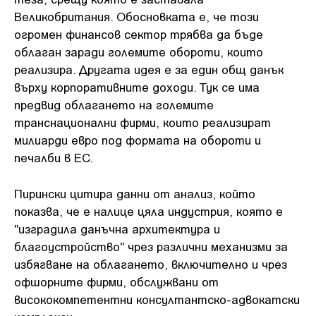
Великобритания. Обосновката е, че този
огромен финансов сектор трябва да бъде
облаган заради големите обороти, които
реализира. Другата идея е за един общ данък
върху корпоративните доходи. Тук се има
предвид облагането на големите
транснационални фирми, които реализират
милиарди евро под формата на обороти и
печалби в ЕС.
Пирински цитира данни от анализ, който
показва, че е налице цяла индустрия, която е
"изградила данъчна архитектура и
благоустройство" чрез различни механизми за
избягване на облагането, включително и чрез
офшорните фирми, обслужвани от
висококомпетентни консултантско-адвокатски