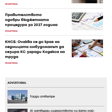
ПОЛИТИКА
Правителството
одобри бюджетната
процедура за 2027 година
ПОЛИТИКА
КНСБ: Очаква се до края на
седмицата омбудсманът да
сезира КС заради Кодекса на
труда
ПОЛИТИКА
ADVERTORIAL
Горди отвътре
А1 затвърди лидерството си като най-