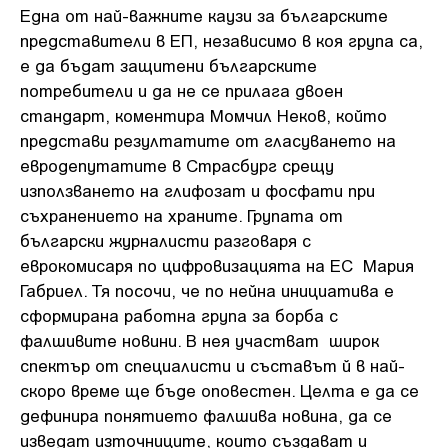
Една от най-важните каузи за българските
представители в ЕП, независимо в коя група са,
е да бъдат защитени българските
потребители и да не се прилага двоен
стандарт, коментира Момчил Неков, който
представи резултатите от гласуването на
евродепутатите в Страсбург срещу
използването на глифозат и фосфати при
съхранението на храните. Групата от
български журналисти разговаря с
еврокомисаря по цифровизацията на ЕС Мария
Габриел. Тя посочи, че по нейна инициатива е
сформирана работна група за борба с
фалшивите новини. В нея участват широк
спектър от специалисти и съставът й в най-
скоро време ще бъде оповестен. Целта е да се
дефинира понятието фалшива новина, да се
изведат източниците, които създават и