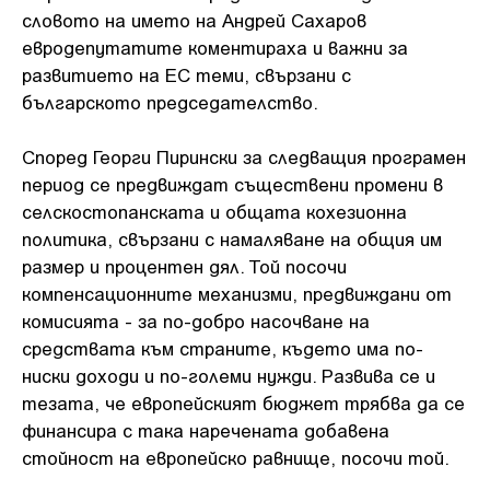
словото на името на Андрей Сахаров
евродепутатите коментираха и важни за
развитието на ЕС теми, свързани с
българското председателство.
Според Георги Пирински за следващия програмен
период се предвиждат съществени промени в
селскостопанската и общата кохезионна
политика, свързани с намаляване на общия им
размер и процентен дял. Той посочи
компенсационните механизми, предвиждани от
комисията - за по-добро насочване на
средствата към страните, където има по-
ниски доходи и по-големи нужди. Развива се и
тезата, че европейският бюджет трябва да се
финансира с така наречената добавена
стойност на европейско равнище, посочи той.