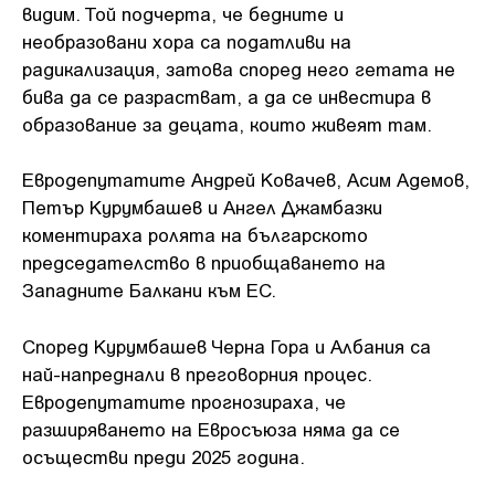
видим. Той подчерта, че бедните и
необразовани хора са податливи на
радикализация, затова според него гетата не
бива да се разрастват, а да се инвестира в
образование за децата, които живеят там.
Евродепутатите Андрей Ковачев, Асим Адемов,
Петър Курумбашев и Ангел Джамбазки
коментираха ролята на българското
председателство в приобщаването на
Западните Балкани към ЕС.
Според Курумбашев Черна Гора и Албания са
най-напреднали в преговорния процес.
Евродепутатите прогнозираха, че
разширяването на Евросъюза няма да се
осъществи преди 2025 година.