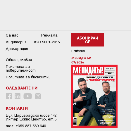
За нас
Реклама
АБОНИРАЙ
Аудитория
ISO 9001-2015
СЕ
Декларация
Editorial
МЕНИДЖЪР
Общи условия
07/2026
Пoлитикa зa
пoвepитeлнocт
Политика за бисквитки
СЛЕДВАЙТЕ НИ
КОНТАКТИ
Бул. Цариградско шосе 147,
Интер Ескпо Център, ет.5
тел: +359 887 569 640