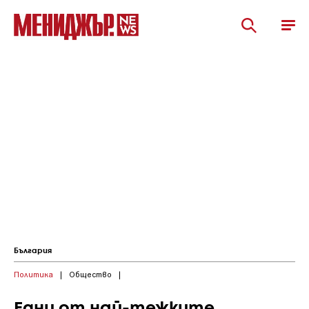
България
Политика
|
Общество
|
Едни от най-тежките