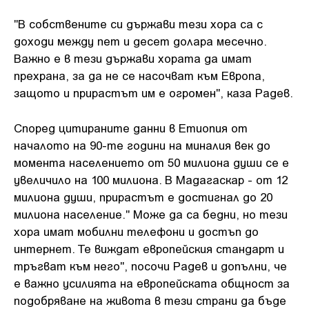
"В собствените си държави тези хора са с
доходи между пет и десет долара месечно.
Важно е в тези държави хората да имат
прехрана, за да не се насочват към Европа,
защото и прирастът им е огромен", каза Радев.
Според цитираните данни в Етиопия от
началото на 90-те години на миналия век до
момента населението от 50 милиона души се е
увеличило на 100 милиона. В Мадагаскар - от 12
милиона души, прирастът е достигнал до 20
милиона население." Може да са бедни, но тези
хора имат мобилни телефони и достъп до
интернет. Те виждат европейския стандарт и
тръгват към него", посочи Радев и допълни, че
е важно усилията на европейската общност за
подобряване на живота в тези страни да бъде