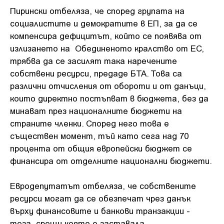
Пирински отбеляза, че според групата на
социалистите и демократите в ЕП, за да се
компенсира дефицитът, който се появява от
излизането на Обединеното кралство от ЕС,
трябва да се засилят така наречените
собствени ресурси, предаде БТА. Това са
различни отчисления от обороти и от данъци,
които директно постъпват в бюджета, без да
минават през националните бюджети на
страните членки. Според него това е
съществен момент, тъй като сега над 70
процента от общия европейски бюджет се
финансира от отделните национални бюджети.
Евродепутатът отбеляза, че собствените
ресурси могат да се обезпечат чрез данък
върху финансовите и банкови транзакции -
теза, срещу която е заставала