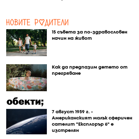
15 съвета за по-здравословен
начин на живот
Как да предпазим детето от
прегряване
7 август 1959 г. -
Американският малък сферичен
сателит "Експлорър 6" е
изстрелян