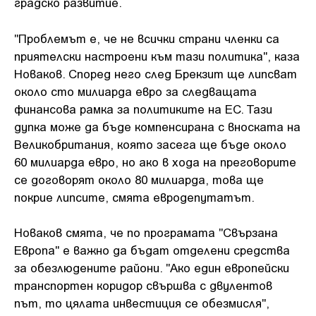
градско развитие.
"Проблемът е, че не всички страни членки са
приятелски настроени към тази политика", каза
Новаков. Според него след Брекзит ще липсват
около сто милиарда евро за следващата
финансова рамка за политиките на ЕС. Тази
дупка може да бъде компенсирана с вноската на
Великобритания, която засега ще бъде около
60 милиарда евро, но ако в хода на преговорите
се договорят около 80 милиарда, това ще
покрие липсите, смята евродепутатът.
Новаков смята, че по програмата "Свързана
Европа" е важно да бъдат отделени средства
за обезлюдените райони. "Ако един европейски
транспортен коридор свършва с двулентов
път, то цялата инвестиция се обезмисля",