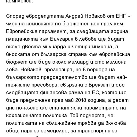
комплекси.
Според евродепутата Андрей Новаков от ЕНП -
член на комисията по бюджетен контрол към
Европейския парламент, за следващата година
плащанията към България в левове ще бъдат
около двеста милиарда и четири милиона, а
вноската от българска страна към европейския
бюджет ще бъде около милиард и сто милиона
лева. Новаков прогнозира, че в периода на
българското председателство ще бъдат най-
тежките преговори, свързани с Брекзит и със
следващата финансова рамка на ЕС, която ще
бъде предложена през май 2018 година, а десет
дни по-късно ще станат ясни параметрите на
кохезионната политика. Той подчерта, че
политиката на сближаване трябва да включва
общи пари за земеделие, за транспорт и за