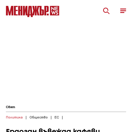
Свят
Политика
|
Общество
|
ЕС
|
Ердоган въвежда кафяви