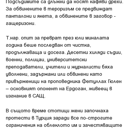
Подсъдимите са длъжни да носят кафяви дрехи.
За обвинените в тероризъм се предвиждат
панталони и якета, а обвинените в заговор -
гащеризони.
Т.нар. опит за преврат през юли миналата
година беше последван от чистка,
продължаваща и досега. Десетки хиляди съдии,
военни, полицаи, университетски
преподаватели, учители и журналисти бяха
уволнени, задържани или обвинени като
привърженици на проповедника Фетуллах Гюлен
– основният опонент на Ердоган, живеещ в
изгнание в САЩ.
В същото време стотици жени започнаха
протести в Турция заради все по-строгите
ограничения на облеклото им и зачестяващите