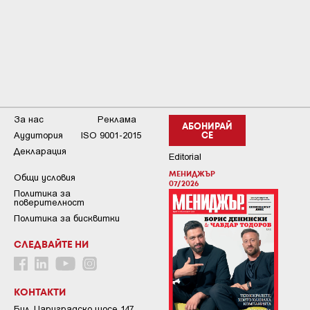
За нас
Реклама
АБОНИРАЙ
Аудитория
ISO 9001-2015
СЕ
Декларация
Editorial
МЕНИДЖЪР
Общи условия
07/2026
Пoлитикa зa
пoвepитeлнocт
Политика за бисквитки
СЛЕДВАЙТЕ НИ
КОНТАКТИ
Бул. Цариградско шосе 147,