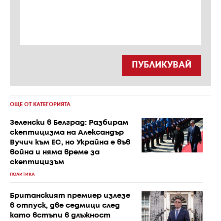
ПУБЛИКУВАЙ
ОЩЕ ОТ КАТЕГОРИЯТА
Зеленски в Белград: Разбирам
скептицизма на Александър
Вучич към ЕС, но Украйна е във
война и няма време за
скептицизъм
ПОЛИТИКА
Британският премиер излезе
в отпуск, две седмици след
като встъпи в длъжност