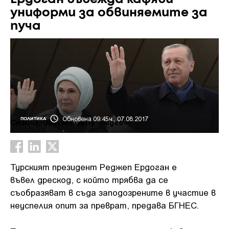
униформи за обвиняемите за
пуча
Обновена 09:45ч., 07.08.2017
ПОЛИТИКА
Снимка: Guliver / Getty Images
Турският президент Реджеп Ердоган е
въвел дрескод, с който трябва да се
съобразяват в съда заподозрените в участие в
неуспелия опит за преврат, предава БГНЕС.