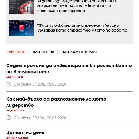
А1 затвърди лидерството си като най-
голямата технологична компания и
системен интегратор
75% от служителите определят Алианц
България като страхотно място за работа
НАЙ-НОВО
|
НАЙ-ЧЕТЕНИ
|
НАЙ-КОМЕНТИРАНИ
Седем причини да инвестирате в присъствието
си в търсачките
МАРКЕТИНГ
Обновена 01:27ч., 09.08.2026
Как най-бързо да разпознаете лошото
лидерство
ЛИДЕРСТВО
Обновена 00:33ч., 09.08.2026
Цитат на деня
ЦИТАТ НА ДЕНЯ