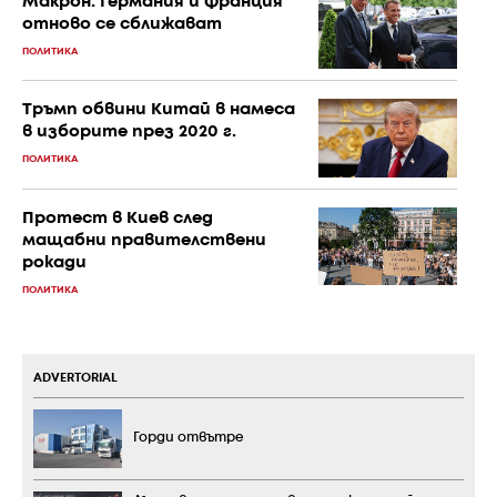
Макрон: Германия и Франция
отново се сближават
ПОЛИТИКА
Тръмп обвини Китай в намеса
в изборите през 2020 г.
ПОЛИТИКА
Протест в Киев след
мащабни правителствени
рокади
ПОЛИТИКА
ADVERTORIAL
Горди отвътре