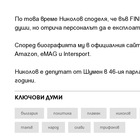
По това време Николов споделя, че във FIN
души, но отрича персоналът да е експлоат
Според биографията му в официалния сайт
Amazon, eMAG и Intersport.
Николов е депутат от Шумен в 46-ия парла
години.
КЛЮЧОВИ ДУМИ
българия
политика
пламен
николов
такъв
народ
слави
трифонов