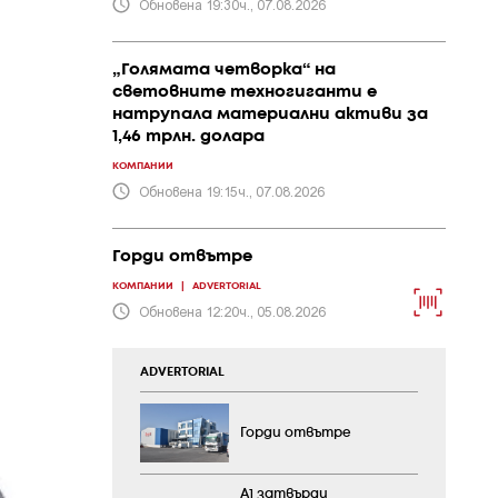
Обновена 19:30ч., 07.08.2026
„Голямата четворка“ на
световните техногиганти е
натрупала материални активи за
1,46 трлн. долара
КОМПАНИИ
Обновена 19:15ч., 07.08.2026
Горди отвътре
КОМПАНИИ
|
ADVERTORIAL
Обновена 12:20ч., 05.08.2026
ADVERTORIAL
Горди отвътре
А1 затвърди