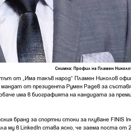
Снимка: Профил на Пламен Николов
тът от „Има такъв народ“ Пламен Николов офи
 мандат от президента Румен Радев за съставя
обаче има в биографията на кандидата за преми
кия бранд за спортни стоки за плуване FINIS Inc
а му в LinkedIn става ясно, че заема поста от 