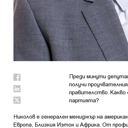
Преди минути депута
получи проучвателния
правителство. Какво 
партията?
Николов е генерален мениджър на американс
Европа, Близкия Изток и Африка. От профил