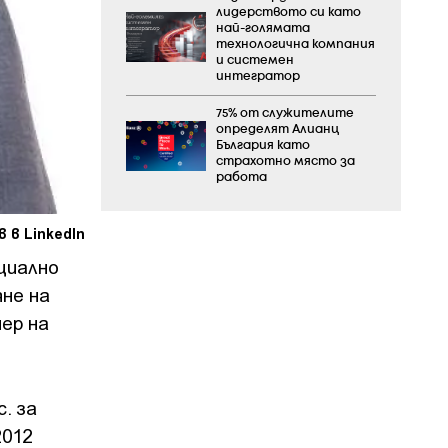
лидерството си като
най-голямата
технологична компания
и системен
интегратор
75% от служителите
определят Алианц
България като
страхотно място за
работа
 в LinkedIn
циално
не на
ер на
. за
2012