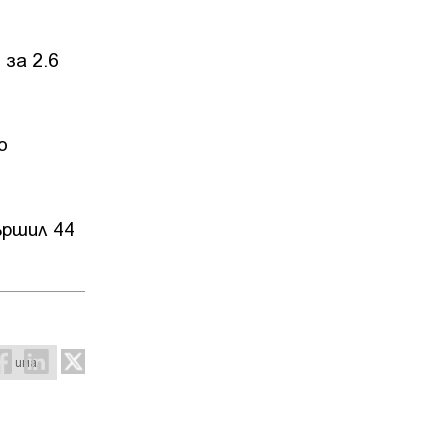
 за 2.6
о
ършил 44
има