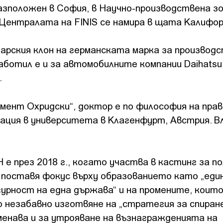
разположен в София, в Научно-производствена з
 Централата на FINIS се намира в щата Калифор
арския клон на германската марка за производс
аботил е и за автомобилните компании Daihatsu 
.
имент Охридски“, доктор е по философия на пра
ация в университета в Клагенфурт, Австрия. В
 е през 2018 г., когато участва в кастинг за п
 поставя фокус върху образованието като „един
урност на една държава“ и на промените, коит
 незабавно изготвяне на „стратегия за спиран
енава и за утрояване на възнагражденията на