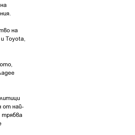
она
ния.
тво на
и Toyota,
вото,
ладее
олитици
 от най-
о трябва
е