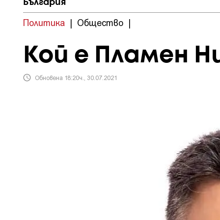
България
Политика
|
Общество
|
Кой е Пламен Н
Обновена 18:20ч., 30.07.2021