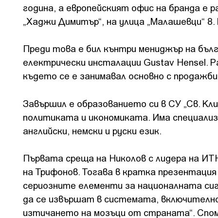
година, а европейският офис на бранда е 
„Хаджи Димитър“, на улица „Малашевци“ 8.
Преди това е бил кънтри мениджър на бълг
електрически инсталации Gustav Hensel. Р
където се е занимавал основно с продажби
Завършил е образованието си в СУ „Св. Кл
политиката и икономиката. Има специализ
английски, немски и руски език.
Първата среща на Николов с лидера на ИТН
на Трифонов. Тогава в кратка презентация
сериозните елементи за националната сиг
да се извършат в системата, включително
изтичането на мозъци от страната“. Спом