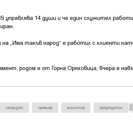
IS управлява 14 души и че един служител работи
иран.
 на „Има такъв народ“ е работил с клиенти кат
мент, родом е от Горна Оряховица, вчера е нав
кандидат
премиер
министър
председател