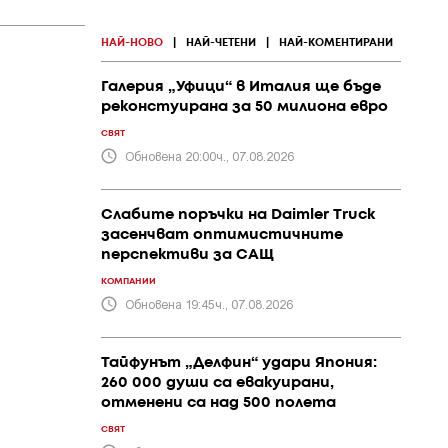
НАЙ-НОВО
|
НАЙ-ЧЕТЕНИ
|
НАЙ-КОМЕНТИРАНИ
Галерия „Уфици“ в Италия ще бъде
реконстуирана за 50 милиона евро
СВЯТ
Обновена 20:00ч., 07.08.2026
Слабите поръчки на Daimler Truck
засенчват оптимистичните
перспективи за САЩ
КОМПАНИИ
Обновена 19:45ч., 07.08.2026
Тайфунът „Делфин“ удари Япония:
260 000 души са евакуирани,
отменени са над 500 полета
СВЯТ