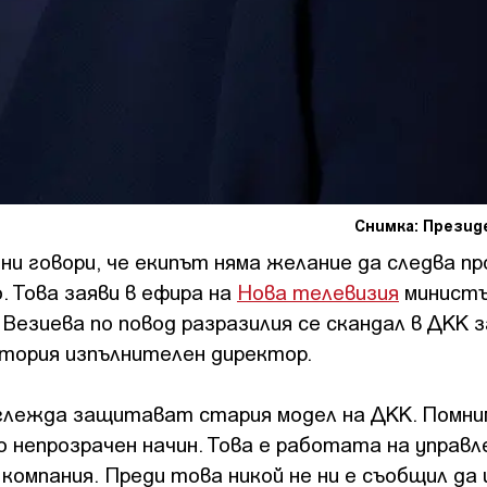
Снимка: Прези
ни говори, че екипът няма желание да следва п
. Това заяви в ефира на
Нова телевизия
министъ
Везиева по повод разразилия се скандал в ДКК 
тория изпълнителен директор.
Изглежда защитават стария модел на ДКК. Помни
о непрозрачен начин. Това е работата на управ
омпания. Преди това никой не ни е съобщил да 