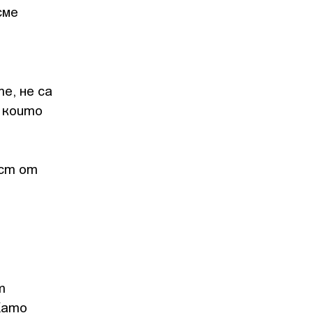
сме
е, не са
 които
аст от
т
Като