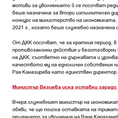
мотиви за уволнението й се посочват реди
беше назначена за втори изпълнителен ди
конкурс на министерство на икономиката,
2021 г., когато беше служебно назначена 
От ДКК посочват, че за краткия период, в
противозаконни действия и безотговорни
на ДКК, съответно на държавата и уронв
качеството му на едноличен собственик н
Рая Каназирева като единствен директор
Министър Везиева иска оставки заради
Вчера служебният министър на икономикат
обяви, че ще поиска оставката на тримат
решението за уволнение на Ваня Карагане