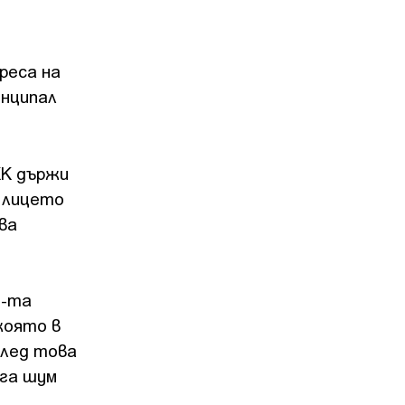
реса на
инципал
КК държи
в лицето
ва
7-та
която в
След това
ига шум