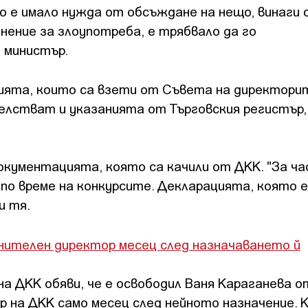
о е имало нужда от обсъждане на нещо, винаги 
ъмнение за злоупотреба, е трябвало да го
 министър.
ията, които са взети от Съвета на директорит
елстват и указанията от Търговския регистър,
 документацията, която са качили от ДКК. "За ч
по време на конкурсите. Декларацията, която е
и тя.
нителен директор месец след назначаването й
а ДКК обяви, че е освободил Ваня Караганева о
 на ДКК само месец след нейното назначение. 