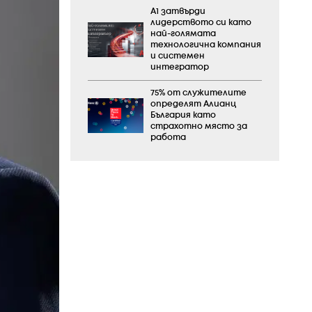
А1 затвърди
лидерството си като
най-голямата
технологична компания
и системен
интегратор
75% от служителите
определят Алианц
България като
страхотно място за
работа