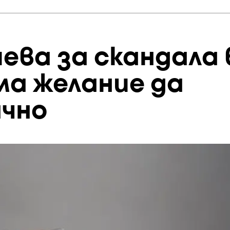
ева за скандала 
ма желание да
чно