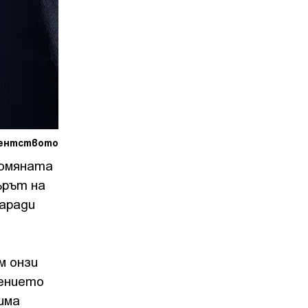
дентството
ромяната
рът на
заради
м онзи
лението
има