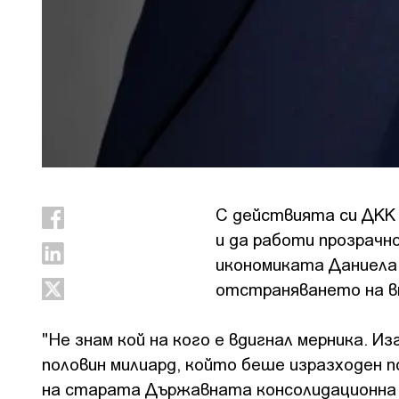
С действията си ДКК 
и да работи прозрачно
икономиката Даниела 
отстраняването на в
"Не знам кой на кого е вдигнал мерника. 
половин милиард, който беше изразходен п
на старата Държавната консолидационна к