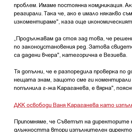
проблем. Имаме постоянна комуникация. Ак
реагирали. Така че, ако е имало някакво с
изкоментираме", каза още икономическият
„Продължавам да стоя зад това, че решен
по законоустановения ред. Затова свидет
са дадени вчера", категорична е Везиева.
Тя допълни, че е разпоредила проверка по
нещата знам, защото сме ги коментирали 
попълнила г-жа Караганева, е вярна", поясн
ДКК освободи Ваня Караганева като изпъл
Припомняме, че Съветът на директорите н
длъжността втори изпълнителен директор