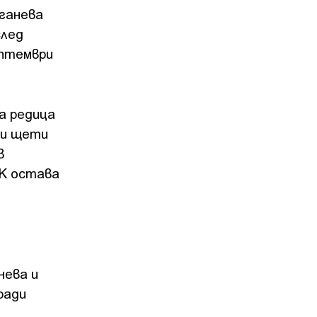
аганева
след
ептември
а редица
ви щети
в
КК остава
нева и
ради