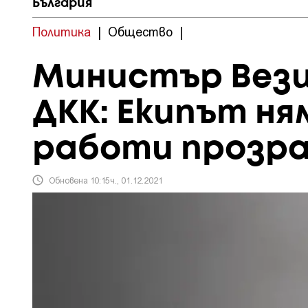
България
Политика
|
Общество
|
Министър Вези
ДКК: Екипът ня
работи прозра
Обновена 10:15ч., 01.12.2021