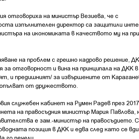
я отговориха на министър Везиева, че с
оста изпълнителен директор са защитили инте
истъра на икономиката в качеството му на пр
ване на проблем с грешно кадрово решение, Д
я за отговорност и вина на принципала на ДКК 
ят, и предишният/ за извършените от Карагане
 допълват от дружеството.
ървия служебен кабинет на Румен Радев през 201
бинета на правосъдния министър Мария Павлова, 
вителства е зам.-министър на правосъдието. 
ководната позиция в ДКК и едва след като се вд
а го печели.