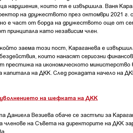
ца нарушения, които тя е извършила. Ваня Кар
ректор на дружеството през октомври 2021 г. 
 но е част от борда на дружеството още от с
от принципала като независим член.
 който заема този пост, Караганева е извършил
 бездействия, които нанасят сериозни финансо
ат престижа на икономическото министерство 
а капитала на ДКК. След рокадата начело на Д
.
 уволнението на шефката на ДКК
а Даниела Везиева обаче се застъпи за Карага
а членове на Съвета на директорите на ДКК за
ва.