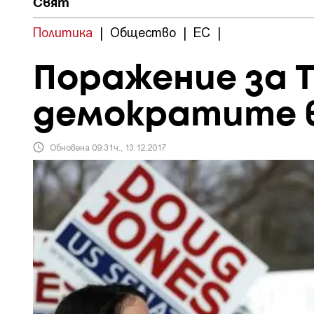
Свят
Политика
|
Общество
|
ЕС
|
Поражение за 
демократите 
Обновена 09:31ч., 13.12.2017