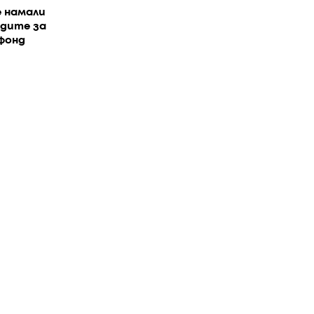
 намали
одите за
фонд