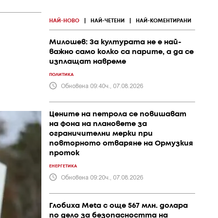
НАЙ-НОВО
|
НАЙ-ЧЕТЕНИ
|
НАЙ-КОМЕНТИРАНИ
Милошев: За културата не е най-
важно само колко са парите, а да се
изплащат навреме
ПОЛИТИКА
Обновена 09:40ч., 07.08.2026
Цените на петрола се повишават
на фона на плановете за
ограничителни мерки при
повторното отваряне на Ормузкия
проток
ЕНЕРГЕТИКА
Обновена 09:20ч., 07.08.2026
Глобиха Meta с още 567 млн. долара
по дело за безопасността на