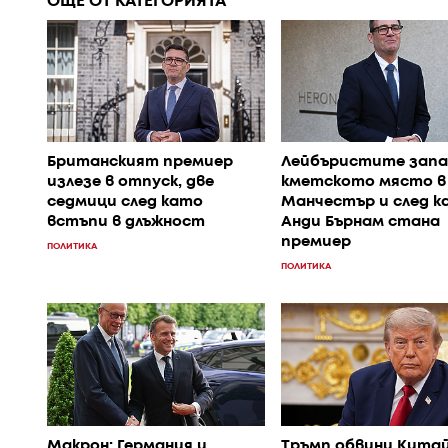
ОЩЕ ОТ КАТЕГОРИЯТА
Британският премиер
Лейбъристите зап
излезе в отпуск, две
кметското място в
седмици след като
Манчестър и след к
встъпи в длъжност
Анди Бърнам стана
премиер
ПОЛИТИКА
ПОЛИТИКА
Макрон: Германия и
Тръмп обвини Китай