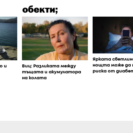
Ярката светлин
нощта може да
Виц: Разликата между
о и
риска от диабе
тъщата и акумулатора
на колата