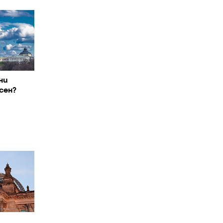
ни
сен?