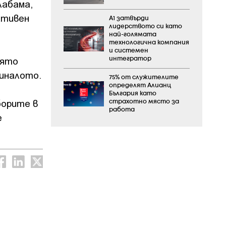
лабама,
ативен
А1 затвърди
лидерството си като
най-голямата
технологична компания
и системен
иято
интегратор
миналото.
75% от служителите
определят Алианц
България като
борите в
страхотно място за
работа
е