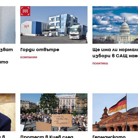
азват
Горди отвътре
Ще има ли нормал
избори в САЩ нае
КОМПАНИИ
ато
ПОЛИТИКА
 в
Протест в Киев след
Германското