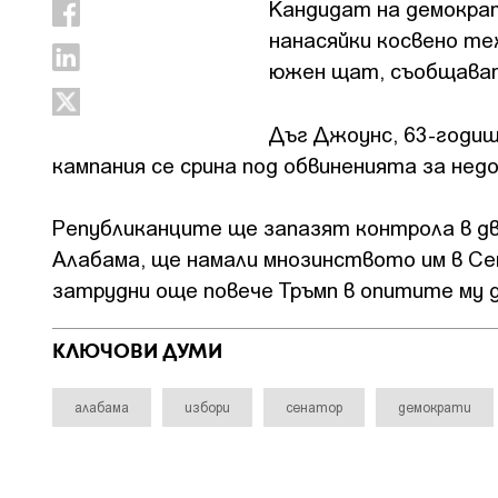
Кандидат на демократ
нанасяйки косвено те
южен щат, съобщават
Дъг Джоунс, 63-годиш
кампания се срина под обвиненията за нед
Републиканците ще запазят контрола в дв
Алабама, ще намали мнозинството им в Се
затрудни още повече Тръмп в опитите му 
КЛЮЧОВИ ДУМИ
алабама
избори
сенатор
демократи