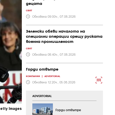
децата
СВЯТ
Обновена 09:00ч., 07.08.2026
Зеленски обяви началото на
специални операции срещу руската
военна промишленост
СВЯТ
Обновена 08:40ч., 07.08.2026
Горди отвътре
КОМПАНИИ
|
ADVERTORIAL
Обновена 12:20ч., 05.08.2026
ADVERTORIAL
Getty Images
Горди отвътре