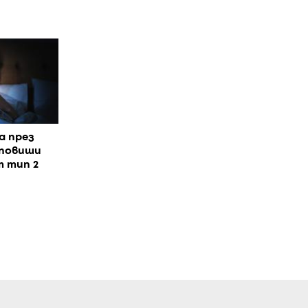
а през
 повиши
т тип 2