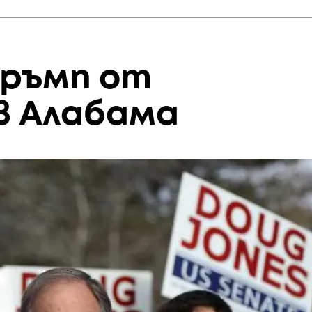
Тръмп от
в Алабама