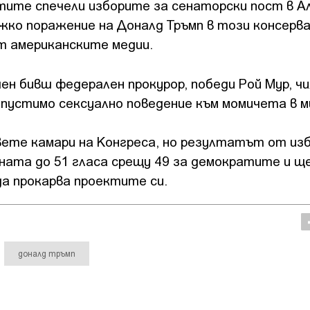
ите спечели изборите за сенаторски пост в А
жко поражение на Доналд Тръмп в този консерв
 американските медии.
ен бивш федерален прокурор, победи Рой Мур, ч
опустимо сексуално поведение към момичета в 
ете камари на Конгреса, но резултатът от из
ната до 51 гласа срещу 49 за демократите и щ
да прокарва проектите си.
доналд тръмп