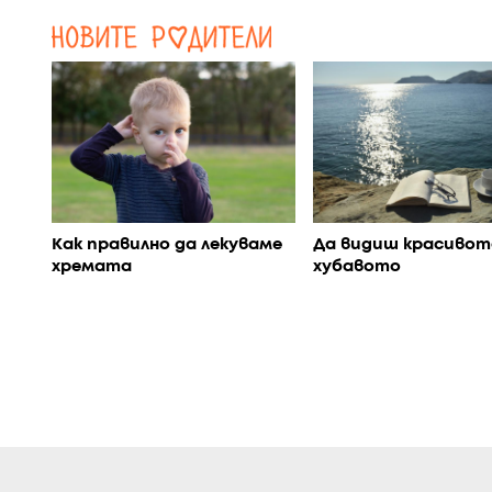
Да видиш красивот
Как правилно да лекуваме
хубавото
хремата