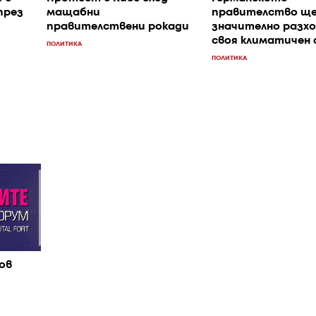
през
мащабни
правителство ще
правителствени рокади
значително разх
своя климатичен 
ПОЛИТИКА
ПОЛИТИКА
ов