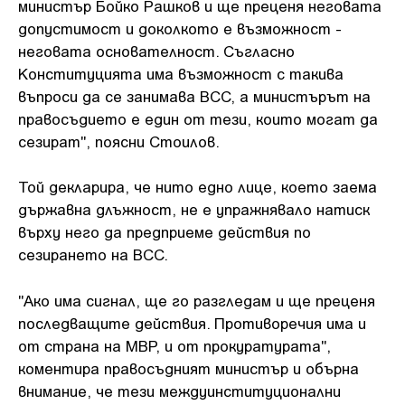
министър Бойко Рашков и ще преценя неговата
допустимост и доколкото е възможност -
неговата основателност. Съгласно
Конституцията има възможност с такива
въпроси да се занимава ВСС, а министърът на
правосъдието е един от тези, които могат да
сезират", поясни Стоилов.
Той декларира, че нито едно лице, което заема
държавна длъжност, не е упражнявало натиск
върху него да предприеме действия по
сезирането на ВСС.
"Ако има сигнал, ще го разгледам и ще преценя
последващите действия. Противоречия има и
от страна на МВР, и от прокуратурата",
коментира правосъдният министър и обърна
внимание, че тези междуинституционални