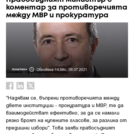
коментар за противоречията
между МВР и прокуратура
Обновена 14:36ч., 06.07.2021
ПОЛИТИКА
Снимка: Президентството
"Надявам се, въпреки противоречията между
двете институции - прокуратура и МВР, те да
взаимодействат ефективно, за да се намали
рязко броят на купените гласове, за разлика от
предишни избори". Това заяви правосъдният