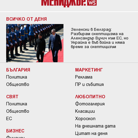
ВСИЧКО ОТ ДЕНЯ
Зеленски в Белград:
Разбирам скептицизма на
Александър Вучич към ЕС, но
Украйна е във война и няма
време за скептицизъм
БЪЛГАРИЯ
МАРКЕТИНГ
Политика
Реклама
Общество
ПР и събития
СВЯТ
ЛЮБОПИТНО
Политика
Фотогалерия
Общество
Класации
ЕС
Хороскоп
На днешната дата
БИЗНЕС
Цитат на деня
Финанси