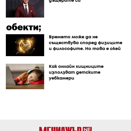
дъщерите си
Времето може да не
съществува според физиците
и философите. Но това е окей
Как онлайн хищниците
използват детските
уебкамери