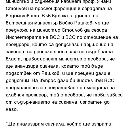
министър в служебния кабинет проф. Янаки
Стоилов на пресконференция в сградата на
ведомството. Във връзка с думите на
вътрешния министър Бойко Рашков, че ще
предложи на министър Стоилов да сезира
Инспектората на ВСС и ВСС по отношение на
прокурори, които са допуснали нарушение на
закона и са уронили престижа на съдебната
власт, правосъдният министър отговори, че
ще анализира сигнала, когато той бъде
подготвен от Рашков, и ще прецени дали е
допустим. На въпрос дали би внесъл във ВСС
предложение за прекратяване на мандата на
главния прокурор, той отговори, че това зависи
от съдържанието на сигнала, изпратен до
него.
"Ще анализирам сигнала, който ще изпрати