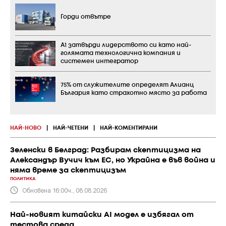
Горди отвътре
А1 затвърди лидерството си като най-
голямата технологична компания и
системен интегратор
75% от служителите определят Алианц
България като страхотно място за работа
НАЙ-НОВО
|
НАЙ-ЧЕТЕНИ
|
НАЙ-КОМЕНТИРАНИ
Зеленски в Белград: Разбирам скептицизма на
Александър Вучич към ЕС, но Украйна е във война и
няма време за скептицизъм
ПОЛИТИКА
Обновена 16:00ч., 08.08.2026
Най-новият китайски AI модел е избягал от
тестова среда