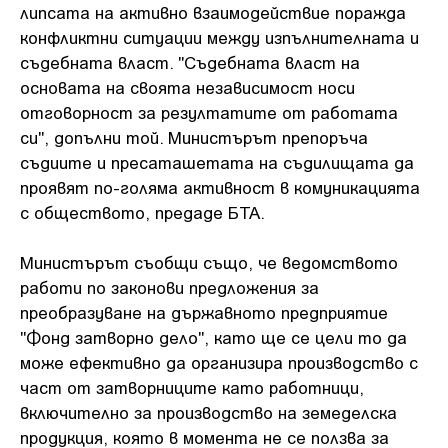
липсата на активно взаимодействие поражда
конфликтни ситуации между изпълнителната и
съдебната власт. "Съдебната власт на
основата на своята независимост носи
отговорност за резултатите от работата
си", допълни той. Министърът препоръча
съдиите и пресаташетата на съдилищата да
проявят по-голяма активност в комуникацията
с обществото, предаде БТА.
Министърът съобщи също, че ведомството
работи по законови предложения за
преобразуване на държавното предприятие
"Фонд затворно дело", като ще се цели то да
може ефективно да организира производство с
част от затворниците като работници,
включително за производство на земеделска
продукция, която в момента не се ползва за