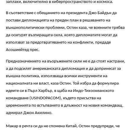
заплахи, включително в киберпространството и космоса.
В съответствие с обещанието на президента Джо Байдън да
постави дипломацията на преден план в решаването на
външнополитически проблеми, Остин каза, че военните трябва
да осигурят възпиращата сила, която дипломатите могат да
използват за предотвратяването на конфликти, предаде
Асошиейтед прес.
Предназначението на въоръжените сили не е да стоят настрани,
а да подсилят американската дипломация и да допринесат за
външна политика, използваща всички инструменти на
националната ни власт, каза Остин. Той избра да формулира
идеите си в Пърл Харбър, в щаба на Индо-Тихоокеанското
командване (USINDOPACOM), където присъства на
церемонията по встъпването в длъжност на новия командващ,
адмирал Джон Акилино.
Макар в речта си да не спомена Китай, Остин предупреди, че