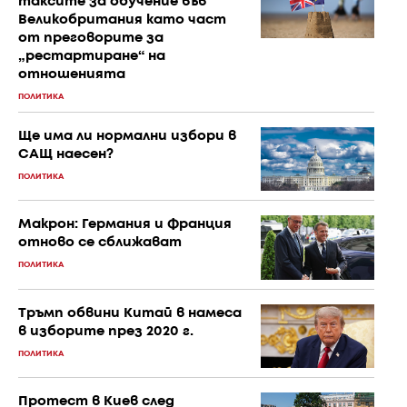
таксите за обучение във
Великобритания като част
от преговорите за
„рестартиране“ на
отношенията
ПОЛИТИКА
Ще има ли нормални избори в
САЩ наесен?
ПОЛИТИКА
Макрон: Германия и Франция
отново се сближават
ПОЛИТИКА
Тръмп обвини Китай в намеса
в изборите през 2020 г.
ПОЛИТИКА
Протест в Киев след