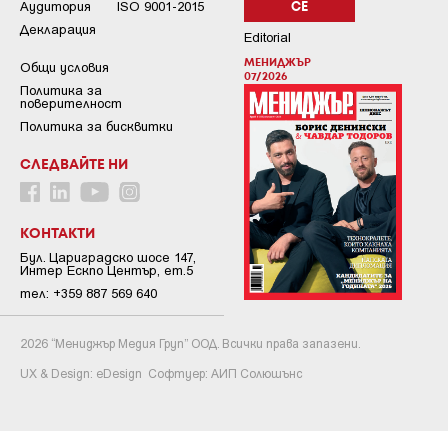
Аудитория
ISO 9001-2015
СЕ
Декларация
Editorial
МЕНИДЖЪР
Общи условия
07/2026
Пoлитикa зa
пoвepитeлнocт
Политика за бисквитки
СЛЕДВАЙТЕ НИ
КОНТАКТИ
Бул. Цариградско шосе 147,
Интер Ескпо Център, ет.5
тел: +359 887 569 640
2026 “Мениджър Медия Груп” ООД. Всички права запазени.
UX & Design:
eDesign
Софтуер:
АИП Солюшънс