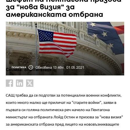
за "нова визия" за
американската отбрана
Обновена 13:46ч., 01.05.2021
ПОЛИТИКА
Снимка: Shutterstock
САЩ трябва да се подготви за потенциални военни конфликти,
които много малко ще приличат на "старите войни", заяви в
първата си голяма политическа реч начело на Пентагона
министърът на отбраната Лойд Остин и призова за "нова визия"
за американската отбрана пред лицето на нововъзникващите