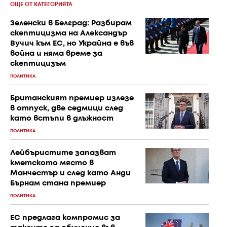
ОЩЕ ОТ КАТЕГОРИЯТА
Зеленски в Белград: Разбирам
скептицизма на Александър
Вучич към ЕС, но Украйна е във
война и няма време за
скептицизъм
ПОЛИТИКА
Британският премиер излезе
в отпуск, две седмици след
като встъпи в длъжност
ПОЛИТИКА
Лейбъристите запазват
кметското място в
Манчестър и след като Анди
Бърнам стана премиер
ПОЛИТИКА
ЕС предлага компромис за