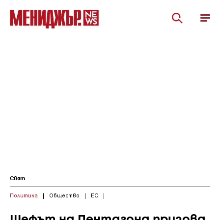
Свят
Политика
|
Общество
|
ЕС
|
Шефът на Пентагона призова