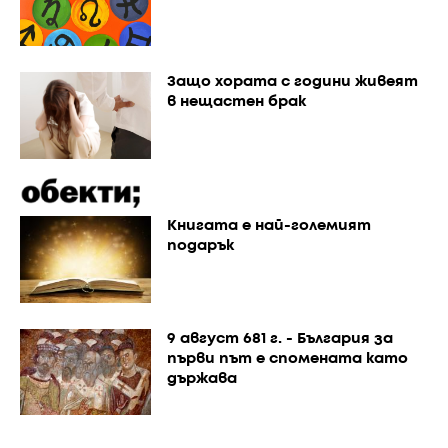
Защо хората с години живеят
в нещастен брак
Книгата е най-големият
подарък
9 август 681 г. - България за
първи път е спомената като
държава