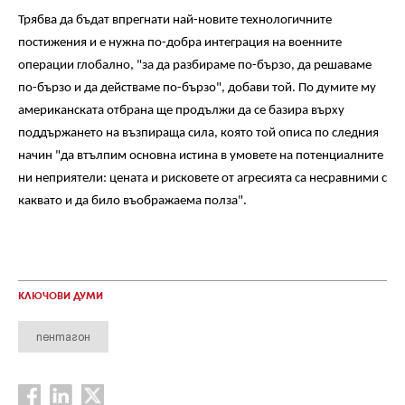
Трябва да бъдат впрегнати най-новите технологичните
постижения и е нужна по-добра интеграция на военните
операции глобално, "за да разбираме по-бързо, да решаваме
по-бързо и да действаме по-бързо", добави той. По думите му
американската отбрана ще продължи да се базира върху
поддържането на възпираща сила, която той описа по следния
начин "да втълпим основна истина в умовете на потенциалните
ни неприятели: цената и рисковете от агресията са несравними с
каквато и да било въображаема полза".
КЛЮЧОВИ ДУМИ
пентагон