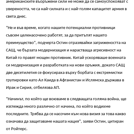
американските въоръжени сили не може да се самоуспокояват с
увереността, че са най-силната и с най-голям капацитет армия в
света днес.
"Не и във време, когато нашите потенциални противници
съвсем целенасочено работят, за да притъпят нашето
преимущество", подчерта Остин отразявайки загрижеността на
САЩ, че бързата модернизация и нарастваща агресивност на
Китай го правят мощен противник. Китай ускоряваше военната
си модернизация и разработката на нови оръжия, докато САЩ
две десетилетия се фокусираха върху борбата с екстремистки
групировки като Ал Каида в Афганистан и Ислямска държава в
Ирак и Сирия, отбелязва АП.
"Начинът, по който ще воюваме в следващата голяма война, ще
изглежда много различно от начина, по който водихме
последните. Трябва да се насочим към нова визия за това какво
означава да защитаваме нашата нация", заяви Остин, цитиран
от Ройтерс.